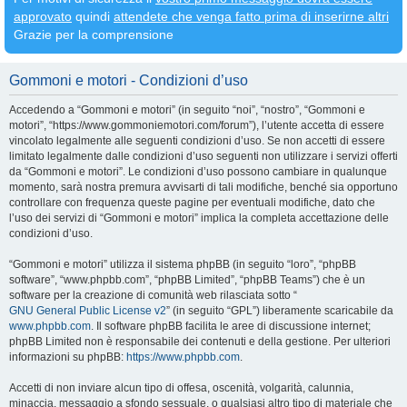
approvato
quindi
attendete che venga fatto prima di inserirne altri
Grazie per la comprensione
Gommoni e motori - Condizioni d’uso
Accedendo a “Gommoni e motori” (in seguito “noi”, “nostro”, “Gommoni e
motori”, “https://www.gommoniemotori.com/forum”), l’utente accetta di essere
vincolato legalmente alle seguenti condizioni d’uso. Se non accetti di essere
limitato legalmente dalle condizioni d’uso seguenti non utilizzare i servizi offerti
da “Gommoni e motori”. Le condizioni d’uso possono cambiare in qualunque
momento, sarà nostra premura avvisarti di tali modifiche, benché sia opportuno
controllare con frequenza queste pagine per eventuali modifiche, dato che
l’uso dei servizi di “Gommoni e motori” implica la completa accettazione delle
condizioni d’uso.
“Gommoni e motori” utilizza il sistema phpBB (in seguito “loro”, “phpBB
software”, “www.phpbb.com”, “phpBB Limited”, “phpBB Teams”) che è un
software per la creazione di comunità web rilasciata sotto “
GNU General Public License v2
” (in seguito “GPL”) liberamente scaricabile da
www.phpbb.com
. Il software phpBB facilita le aree di discussione internet;
phpBB Limited non è responsabile dei contenuti e della gestione. Per ulteriori
informazioni su phpBB:
https://www.phpbb.com
.
Accetti di non inviare alcun tipo di offesa, oscenità, volgarità, calunnia,
minaccia, messaggio a sfondo sessuale, o qualsiasi altro tipo di materiale che