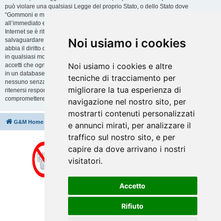
può violare una qualsiasi Legge del proprio Stato, o dello Stato dove
“Gommoni e motori” è ospitato, o di una Legge internazionale. Fare ciò porta
all’immediato e permanente divieto di accesso, con notifica al tuo provider
Internet se è ritenuto da noi opportuno. Tutti gli indirizzi IP sono registrati per
Noi usiamo i cookies
salvaguardare e rinforzare queste condizioni. Accetti che “Gommoni e motori”
abbia il diritto di rimuovere, riscrivere, spostare o chiudere qualsiasi argomento
in qualsiasi momento lo ritenga necessario. Come fruitore di questo servizio,
Noi usiamo i cookies e altre
accetti che ogni informazione (dato personale) tu abbia inviato sia conservata
in un database. Al contempo queste informazioni non saranno divulgate a
tecniche di tracciamento per
nessuno senza il tuo consenso, né “Gommoni e motori” o phpBB sono da
migliorare la tua esperienza di
ritenersi responsabili per qualsiasi violazione al sistema che possa
compromettere queste informazioni.
navigazione nel nostro sito, per
mostrarti contenuti personalizzati
G&M Home
Indice
Cancella cookie
Tutti gli orari sono
UTC+02:00
e annunci mirati, per analizzare il
traffico sul nostro sito, e per
capire da dove arrivano i nostri
visitatori.
Accetto
Rifiuto