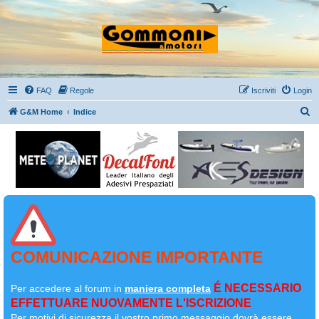
FAQ
Regole
Iscriviti
Login
C
G&M Home
Indice
e
r
c
a
COMUNICAZIONE IMPORTANTE
É NECESSARIO
Per accedere al forum in
maniera completa
EFFETTUARE NUOVAMENTE L'ISCRIZIONE
Per motivi di sicurezza il
vostro primo messaggio dovrà essere