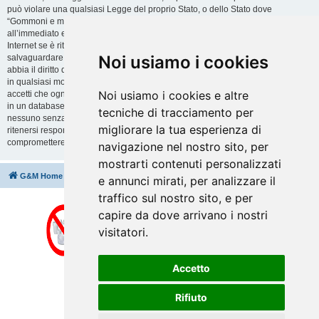
può violare una qualsiasi Legge del proprio Stato, o dello Stato dove
“Gommoni e motori” è ospitato, o di una Legge internazionale. Fare ciò porta
all’immediato e permanente divieto di accesso, con notifica al tuo provider
Internet se è ritenuto da noi opportuno. Tutti gli indirizzi IP sono registrati per
Noi usiamo i cookies
salvaguardare e rinforzare queste condizioni. Accetti che “Gommoni e motori”
abbia il diritto di rimuovere, riscrivere, spostare o chiudere qualsiasi argomento
in qualsiasi momento lo ritenga necessario. Come fruitore di questo servizio,
Noi usiamo i cookies e altre
accetti che ogni informazione (dato personale) tu abbia inviato sia conservata
in un database. Al contempo queste informazioni non saranno divulgate a
tecniche di tracciamento per
nessuno senza il tuo consenso, né “Gommoni e motori” o phpBB sono da
migliorare la tua esperienza di
ritenersi responsabili per qualsiasi violazione al sistema che possa
compromettere queste informazioni.
navigazione nel nostro sito, per
mostrarti contenuti personalizzati
G&M Home
Indice
Cancella cookie
Tutti gli orari sono
UTC+02:00
e annunci mirati, per analizzare il
traffico sul nostro sito, e per
capire da dove arrivano i nostri
visitatori.
Accetto
Rifiuto