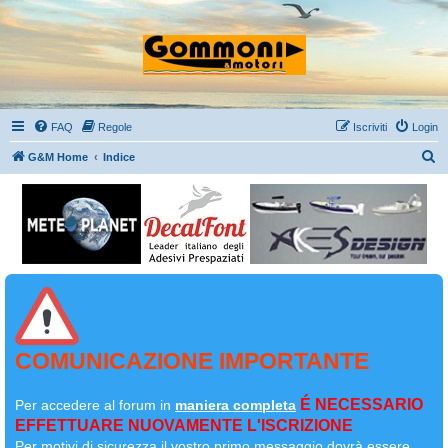
FAQ
Regole
Iscriviti
Login
C
G&M Home
Indice
e
r
c
a
COMUNICAZIONE IMPORTANTE
É NECESSARIO
Per accedere al forum in
maniera completa
EFFETTUARE NUOVAMENTE L'ISCRIZIONE
Per motivi di sicurezza il
vostro primo messaggio dovrà essere