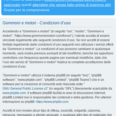
approvato
quindi
attendete che venga fatto prima di inserirne altri
Grazie per la comprensione
Gommoni e motori - Condizioni d’uso
Accedendo a “Gommoni e motori” (in seguito “noi”, “nostro”, “Gommoni e
motori”, “https://www.gommoniemotori.com/forum”), l’utente accetta di essere
vincolato legalmente alle seguenti condizioni d’uso. Se non accetti di essere
limitato legalmente dalle condizioni d’uso seguenti non utilizzare i servizi offerti
da “Gommoni e motori”. Le condizioni d’uso possono cambiare in qualunque
momento, sarà nostra premura avvisarti di tali modifiche, benché sia opportuno
controllare con frequenza queste pagine per eventuali modifiche, dato che
l’uso dei servizi di “Gommoni e motori” implica la completa accettazione delle
condizioni d’uso.
“Gommoni e motori” utilizza il sistema phpBB (in seguito “loro”, “phpBB
software”, “www.phpbb.com”, “phpBB Limited”, “phpBB Teams”) che è un
software per la creazione di comunità web rilasciata sotto “
GNU General Public License v2
” (in seguito “GPL”) liberamente scaricabile da
www.phpbb.com
. Il software phpBB facilita le aree di discussione internet;
phpBB Limited non è responsabile dei contenuti e della gestione. Per ulteriori
informazioni su phpBB:
https://www.phpbb.com
.
Accetti di non inviare alcun tipo di offesa, oscenità, volgarità, calunnia,
minaccia, messaggio a sfondo sessuale, o qualsiasi altro tipo di materiale che