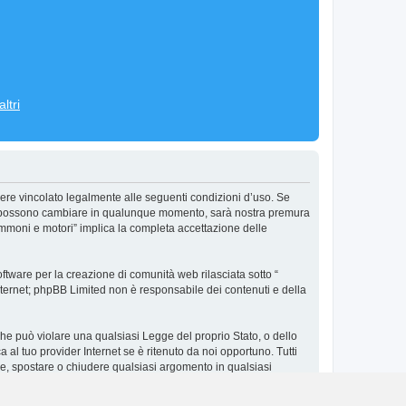
ltri
ere vincolato legalmente alle seguenti condizioni d’uso. Se
’uso possono cambiare in qualunque momento, sarà nostra premura
ommoni e motori” implica la completa accettazione delle
tware per la creazione di comunità web rilasciata sotto “
 internet; phpBB Limited non è responsabile dei contenuti e della
 che può violare una qualsiasi Legge del proprio Stato, o dello
al tuo provider Internet se è ritenuto da noi opportuno. Tutti
vere, spostare o chiudere qualsiasi argomento in qualsiasi
in un database. Al contempo queste informazioni non saranno
e possa compromettere queste informazioni.