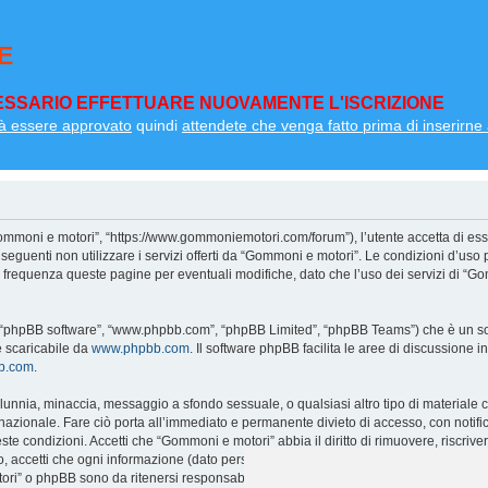
E
SSARIO EFFETTUARE NUOVAMENTE L'ISCRIZIONE
à essere approvato
quindi
attendete che venga fatto prima di inserirne a
ommoni e motori”, “https://www.gommoniemotori.com/forum”), l’utente accetta di ess
so seguenti non utilizzare i servizi offerti da “Gommoni e motori”. Le condizioni d
on frequenza queste pagine per eventuali modifiche, dato che l’uso dei servizi di “G
”, “phpBB software”, “www.phpbb.com”, “phpBB Limited”, “phpBB Teams”) che è un sof
e scaricabile da
www.phpbb.com
. Il software phpBB facilita le aree di discussione
bb.com
.
 calunnia, minaccia, messaggio a sfondo sessuale, o qualsiasi altro tipo di materiale
zionale. Fare ciò porta all’immediato e permanente divieto di accesso, con notifica 
ueste condizioni. Accetti che “Gommoni e motori” abbia il diritto di rimuovere, riscri
o, accetti che ogni informazione (dato personale) tu abbia inviato sia conservata 
ri” o phpBB sono da ritenersi responsabili per qualsiasi violazione al sistema ch