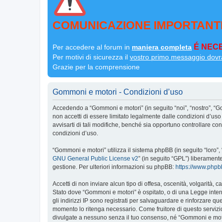
COMUNICAZIONE IMPORTANT
É NECE
Per accedere al forum in
maniera completa
Per motivi di sicurezza il
vostro primo messaggio dovr
Grazie per la comprensione
Gommoni e motori - Condizioni d’uso
Accedendo a “Gommoni e motori” (in seguito “noi”, “nostro”, “G
non accetti di essere limitato legalmente dalle condizioni d’u
avvisarti di tali modifiche, benché sia opportuno controllare c
condizioni d’uso.
“Gommoni e motori” utilizza il sistema phpBB (in seguito “loro
GNU General Public License v2
” (in seguito “GPL”) liberament
gestione. Per ulteriori informazioni su phpBB:
https://www.php
Accetti di non inviare alcun tipo di offesa, oscenità, volgarità,
Stato dove “Gommoni e motori” è ospitato, o di una Legge interna
gli indirizzi IP sono registrati per salvaguardare e rinforzare q
momento lo ritenga necessario. Come fruitore di questo servizi
divulgate a nessuno senza il tuo consenso, né “Gommoni e moto