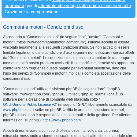
approvato
quindi
attendete che venga fatto prima di inserirne altri
Grazie per la comprensione
Gommoni e motori - Condizioni d’uso
Accedendo a “Gommoni e motori” (in seguito “noi”, “nostro”, “Gommoni e
motori”, “https://www.gommoniemotori.com/forum”), l’utente accetta di essere
vincolato legalmente alle seguenti condizioni d’uso. Se non accetti di essere
limitato legalmente dalle condizioni d’uso seguenti non utilizzare i servizi offerti
da “Gommoni e motori”. Le condizioni d’uso possono cambiare in qualunque
momento, sarà nostra premura avvisarti di tali modifiche, benché sia opportuno
controllare con frequenza queste pagine per eventuali modifiche, dato che
l’uso dei servizi di “Gommoni e motori” implica la completa accettazione delle
condizioni d’uso.
“Gommoni e motori” utilizza il sistema phpBB (in seguito “loro”, “phpBB
software”, “www.phpbb.com”, “phpBB Limited”, “phpBB Teams”) che è un
software per la creazione di comunità web rilasciata sotto “
GNU General Public License v2
” (in seguito “GPL”) liberamente scaricabile da
www.phpbb.com
. Il software phpBB facilita le aree di discussione internet;
phpBB Limited non è responsabile dei contenuti e della gestione. Per ulteriori
informazioni su phpBB:
https://www.phpbb.com
.
Accetti di non inviare alcun tipo di offesa, oscenità, volgarità, calunnia,
minaccia, messaggio a sfondo sessuale, o qualsiasi altro tipo di materiale che