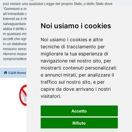
può violare una qualsiasi Legge del proprio Stato, o dello Stato dove
“Gommoni e motori” è ospitato, o di una Legge internazionale. Fare ciò porta
all’immediato e permanente divieto di accesso, con notifica al tuo provider
Internet se è ritenuto da noi opportuno. Tutti gli indirizzi IP sono registrati per
Noi usiamo i cookies
salvaguardare e rinforzare queste condizioni. Accetti che “Gommoni e motori”
abbia il diritto di rimuovere, riscrivere, spostare o chiudere qualsiasi argomento
in qualsiasi momento lo ritenga necessario. Come fruitore di questo servizio,
Noi usiamo i cookies e altre
accetti che ogni informazione (dato personale) tu abbia inviato sia conservata
in un database. Al contempo queste informazioni non saranno divulgate a
tecniche di tracciamento per
nessuno senza il tuo consenso, né “Gommoni e motori” o phpBB sono da
migliorare la tua esperienza di
ritenersi responsabili per qualsiasi violazione al sistema che possa
compromettere queste informazioni.
navigazione nel nostro sito, per
mostrarti contenuti personalizzati
G&M Home
Indice
Cancella cookie
Tutti gli orari sono
UTC+02:00
e annunci mirati, per analizzare il
traffico sul nostro sito, e per
capire da dove arrivano i nostri
visitatori.
Accetto
Rifiuto