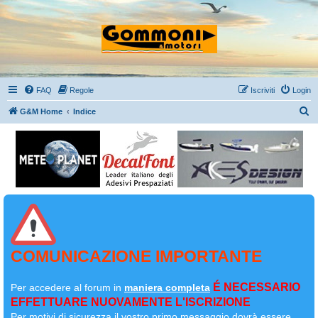
FAQ
Regole
Iscriviti
Login
C
G&M Home
Indice
e
r
c
a
COMUNICAZIONE IMPORTANTE
É NECESSARIO
Per accedere al forum in
maniera completa
EFFETTUARE NUOVAMENTE L'ISCRIZIONE
Per motivi di sicurezza il
vostro primo messaggio dovrà essere