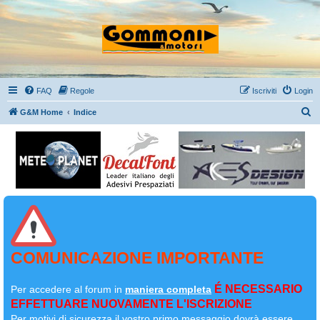
FAQ
Regole
Iscriviti
Login
C
G&M Home
Indice
e
r
c
a
COMUNICAZIONE IMPORTANTE
É NECESSARIO
Per accedere al forum in
maniera completa
EFFETTUARE NUOVAMENTE L'ISCRIZIONE
Per motivi di sicurezza il
vostro primo messaggio dovrà essere