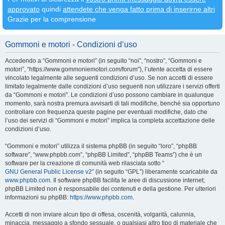
approvato
quindi
attendete che venga fatto prima di inserirne altri
Grazie per la comprensione
Gommoni e motori - Condizioni d’uso
Accedendo a “Gommoni e motori” (in seguito “noi”, “nostro”, “Gommoni e
motori”, “https://www.gommoniemotori.com/forum”), l’utente accetta di essere
vincolato legalmente alle seguenti condizioni d’uso. Se non accetti di essere
limitato legalmente dalle condizioni d’uso seguenti non utilizzare i servizi offerti
da “Gommoni e motori”. Le condizioni d’uso possono cambiare in qualunque
momento, sarà nostra premura avvisarti di tali modifiche, benché sia opportuno
controllare con frequenza queste pagine per eventuali modifiche, dato che
l’uso dei servizi di “Gommoni e motori” implica la completa accettazione delle
condizioni d’uso.
“Gommoni e motori” utilizza il sistema phpBB (in seguito “loro”, “phpBB
software”, “www.phpbb.com”, “phpBB Limited”, “phpBB Teams”) che è un
software per la creazione di comunità web rilasciata sotto “
GNU General Public License v2
” (in seguito “GPL”) liberamente scaricabile da
www.phpbb.com
. Il software phpBB facilita le aree di discussione internet;
phpBB Limited non è responsabile dei contenuti e della gestione. Per ulteriori
informazioni su phpBB:
https://www.phpbb.com
.
Accetti di non inviare alcun tipo di offesa, oscenità, volgarità, calunnia,
minaccia, messaggio a sfondo sessuale, o qualsiasi altro tipo di materiale che