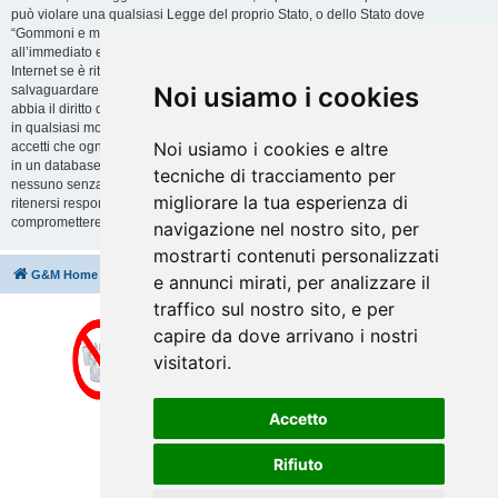
può violare una qualsiasi Legge del proprio Stato, o dello Stato dove
“Gommoni e motori” è ospitato, o di una Legge internazionale. Fare ciò porta
all’immediato e permanente divieto di accesso, con notifica al tuo provider
Internet se è ritenuto da noi opportuno. Tutti gli indirizzi IP sono registrati per
Noi usiamo i cookies
salvaguardare e rinforzare queste condizioni. Accetti che “Gommoni e motori”
abbia il diritto di rimuovere, riscrivere, spostare o chiudere qualsiasi argomento
in qualsiasi momento lo ritenga necessario. Come fruitore di questo servizio,
Noi usiamo i cookies e altre
accetti che ogni informazione (dato personale) tu abbia inviato sia conservata
in un database. Al contempo queste informazioni non saranno divulgate a
tecniche di tracciamento per
nessuno senza il tuo consenso, né “Gommoni e motori” o phpBB sono da
migliorare la tua esperienza di
ritenersi responsabili per qualsiasi violazione al sistema che possa
compromettere queste informazioni.
navigazione nel nostro sito, per
mostrarti contenuti personalizzati
G&M Home
Indice
Cancella cookie
Tutti gli orari sono
UTC+02:00
e annunci mirati, per analizzare il
traffico sul nostro sito, e per
capire da dove arrivano i nostri
visitatori.
Accetto
Rifiuto