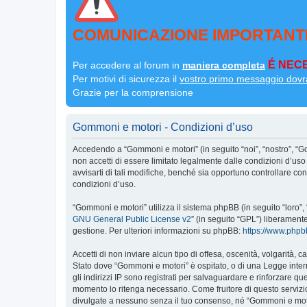
COMUNICAZIONE IMPORTANT
É NECE
Per accedere al forum in
maniera completa
Per motivi di sicurezza il
vostro primo messaggio dovr
Grazie per la comprensione
Gommoni e motori - Condizioni d’uso
Accedendo a “Gommoni e motori” (in seguito “noi”, “nostro”, “G
non accetti di essere limitato legalmente dalle condizioni d’u
avvisarti di tali modifiche, benché sia opportuno controllare c
condizioni d’uso.
“Gommoni e motori” utilizza il sistema phpBB (in seguito “loro
GNU General Public License v2
” (in seguito “GPL”) liberament
gestione. Per ulteriori informazioni su phpBB:
https://www.php
Accetti di non inviare alcun tipo di offesa, oscenità, volgarità,
Stato dove “Gommoni e motori” è ospitato, o di una Legge interna
gli indirizzi IP sono registrati per salvaguardare e rinforzare q
momento lo ritenga necessario. Come fruitore di questo servizi
divulgate a nessuno senza il tuo consenso, né “Gommoni e moto