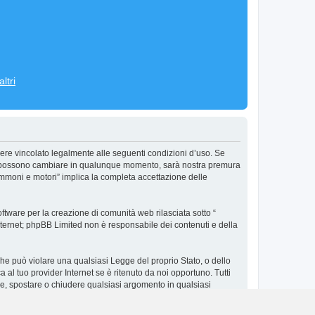
ltri
ere vincolato legalmente alle seguenti condizioni d’uso. Se
’uso possono cambiare in qualunque momento, sarà nostra premura
ommoni e motori” implica la completa accettazione delle
tware per la creazione di comunità web rilasciata sotto “
 internet; phpBB Limited non è responsabile dei contenuti e della
 che può violare una qualsiasi Legge del proprio Stato, o dello
al tuo provider Internet se è ritenuto da noi opportuno. Tutti
vere, spostare o chiudere qualsiasi argomento in qualsiasi
in un database. Al contempo queste informazioni non saranno
e possa compromettere queste informazioni.