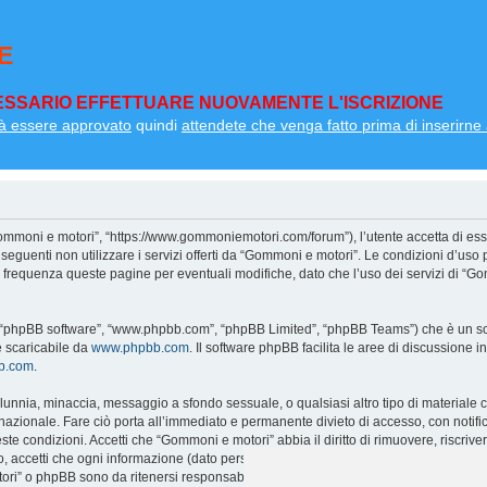
E
SSARIO EFFETTUARE NUOVAMENTE L'ISCRIZIONE
à essere approvato
quindi
attendete che venga fatto prima di inserirne a
ommoni e motori”, “https://www.gommoniemotori.com/forum”), l’utente accetta di ess
so seguenti non utilizzare i servizi offerti da “Gommoni e motori”. Le condizioni d
on frequenza queste pagine per eventuali modifiche, dato che l’uso dei servizi di “G
”, “phpBB software”, “www.phpbb.com”, “phpBB Limited”, “phpBB Teams”) che è un sof
e scaricabile da
www.phpbb.com
. Il software phpBB facilita le aree di discussione
bb.com
.
 calunnia, minaccia, messaggio a sfondo sessuale, o qualsiasi altro tipo di materiale
zionale. Fare ciò porta all’immediato e permanente divieto di accesso, con notifica 
ueste condizioni. Accetti che “Gommoni e motori” abbia il diritto di rimuovere, riscri
o, accetti che ogni informazione (dato personale) tu abbia inviato sia conservata 
ri” o phpBB sono da ritenersi responsabili per qualsiasi violazione al sistema ch