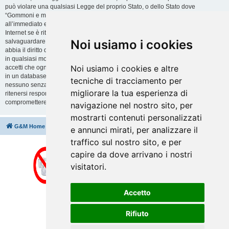
può violare una qualsiasi Legge del proprio Stato, o dello Stato dove
“Gommoni e motori” è ospitato, o di una Legge internazionale. Fare ciò porta
all’immediato e permanente divieto di accesso, con notifica al tuo provider
Internet se è ritenuto da noi opportuno. Tutti gli indirizzi IP sono registrati per
Noi usiamo i cookies
salvaguardare e rinforzare queste condizioni. Accetti che “Gommoni e motori”
abbia il diritto di rimuovere, riscrivere, spostare o chiudere qualsiasi argomento
in qualsiasi momento lo ritenga necessario. Come fruitore di questo servizio,
Noi usiamo i cookies e altre
accetti che ogni informazione (dato personale) tu abbia inviato sia conservata
in un database. Al contempo queste informazioni non saranno divulgate a
tecniche di tracciamento per
nessuno senza il tuo consenso, né “Gommoni e motori” o phpBB sono da
migliorare la tua esperienza di
ritenersi responsabili per qualsiasi violazione al sistema che possa
compromettere queste informazioni.
navigazione nel nostro sito, per
mostrarti contenuti personalizzati
G&M Home
Indice
Cancella cookie
Tutti gli orari sono
UTC+02:00
e annunci mirati, per analizzare il
traffico sul nostro sito, e per
capire da dove arrivano i nostri
visitatori.
Accetto
Rifiuto