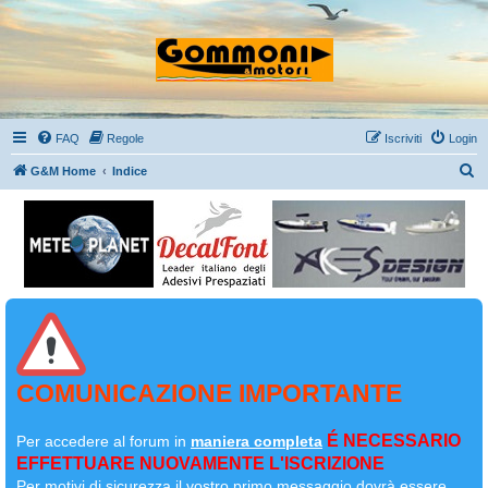
FAQ
Regole
Iscriviti
Login
C
G&M Home
Indice
e
r
c
a
COMUNICAZIONE IMPORTANTE
É NECESSARIO
Per accedere al forum in
maniera completa
EFFETTUARE NUOVAMENTE L'ISCRIZIONE
Per motivi di sicurezza il
vostro primo messaggio dovrà essere