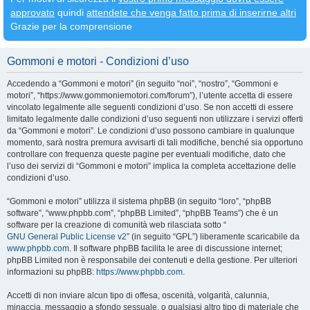
approvato
quindi
attendete che venga fatto prima di inserirne altri
Grazie per la comprensione
Gommoni e motori - Condizioni d’uso
Accedendo a “Gommoni e motori” (in seguito “noi”, “nostro”, “Gommoni e
motori”, “https://www.gommoniemotori.com/forum”), l’utente accetta di essere
vincolato legalmente alle seguenti condizioni d’uso. Se non accetti di essere
limitato legalmente dalle condizioni d’uso seguenti non utilizzare i servizi offerti
da “Gommoni e motori”. Le condizioni d’uso possono cambiare in qualunque
momento, sarà nostra premura avvisarti di tali modifiche, benché sia opportuno
controllare con frequenza queste pagine per eventuali modifiche, dato che
l’uso dei servizi di “Gommoni e motori” implica la completa accettazione delle
condizioni d’uso.
“Gommoni e motori” utilizza il sistema phpBB (in seguito “loro”, “phpBB
software”, “www.phpbb.com”, “phpBB Limited”, “phpBB Teams”) che è un
software per la creazione di comunità web rilasciata sotto “
GNU General Public License v2
” (in seguito “GPL”) liberamente scaricabile da
www.phpbb.com
. Il software phpBB facilita le aree di discussione internet;
phpBB Limited non è responsabile dei contenuti e della gestione. Per ulteriori
informazioni su phpBB:
https://www.phpbb.com
.
Accetti di non inviare alcun tipo di offesa, oscenità, volgarità, calunnia,
minaccia, messaggio a sfondo sessuale, o qualsiasi altro tipo di materiale che