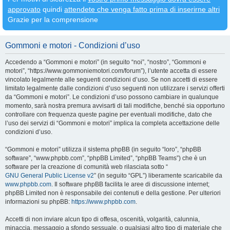
approvato
quindi
attendete che venga fatto prima di inserirne altri
Grazie per la comprensione
Gommoni e motori - Condizioni d’uso
Accedendo a “Gommoni e motori” (in seguito “noi”, “nostro”, “Gommoni e
motori”, “https://www.gommoniemotori.com/forum”), l’utente accetta di essere
vincolato legalmente alle seguenti condizioni d’uso. Se non accetti di essere
limitato legalmente dalle condizioni d’uso seguenti non utilizzare i servizi offerti
da “Gommoni e motori”. Le condizioni d’uso possono cambiare in qualunque
momento, sarà nostra premura avvisarti di tali modifiche, benché sia opportuno
controllare con frequenza queste pagine per eventuali modifiche, dato che
l’uso dei servizi di “Gommoni e motori” implica la completa accettazione delle
condizioni d’uso.
“Gommoni e motori” utilizza il sistema phpBB (in seguito “loro”, “phpBB
software”, “www.phpbb.com”, “phpBB Limited”, “phpBB Teams”) che è un
software per la creazione di comunità web rilasciata sotto “
GNU General Public License v2
” (in seguito “GPL”) liberamente scaricabile da
www.phpbb.com
. Il software phpBB facilita le aree di discussione internet;
phpBB Limited non è responsabile dei contenuti e della gestione. Per ulteriori
informazioni su phpBB:
https://www.phpbb.com
.
Accetti di non inviare alcun tipo di offesa, oscenità, volgarità, calunnia,
minaccia, messaggio a sfondo sessuale, o qualsiasi altro tipo di materiale che