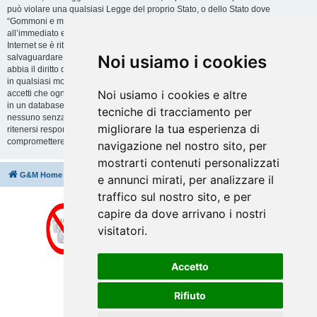
può violare una qualsiasi Legge del proprio Stato, o dello Stato dove
“Gommoni e motori” è ospitato, o di una Legge internazionale. Fare ciò porta
all’immediato e permanente divieto di accesso, con notifica al tuo provider
Internet se è ritenuto da noi opportuno. Tutti gli indirizzi IP sono registrati per
Noi usiamo i cookies
salvaguardare e rinforzare queste condizioni. Accetti che “Gommoni e motori”
abbia il diritto di rimuovere, riscrivere, spostare o chiudere qualsiasi argomento
in qualsiasi momento lo ritenga necessario. Come fruitore di questo servizio,
Noi usiamo i cookies e altre
accetti che ogni informazione (dato personale) tu abbia inviato sia conservata
in un database. Al contempo queste informazioni non saranno divulgate a
tecniche di tracciamento per
nessuno senza il tuo consenso, né “Gommoni e motori” o phpBB sono da
migliorare la tua esperienza di
ritenersi responsabili per qualsiasi violazione al sistema che possa
compromettere queste informazioni.
navigazione nel nostro sito, per
mostrarti contenuti personalizzati
G&M Home
Indice
Cancella cookie
Tutti gli orari sono
UTC+02:00
e annunci mirati, per analizzare il
traffico sul nostro sito, e per
capire da dove arrivano i nostri
visitatori.
Accetto
Rifiuto