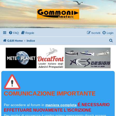
FAQ
Regole
Iscriviti
Login
C
G&M Home
Indice
e
r
c
a
COMUNICAZIONE IMPORTANTE
É NECESSARIO
Per accedere al forum in
maniera completa
EFFETTUARE NUOVAMENTE L'ISCRIZIONE
Per motivi di sicurezza il
vostro primo messaggio dovrà essere