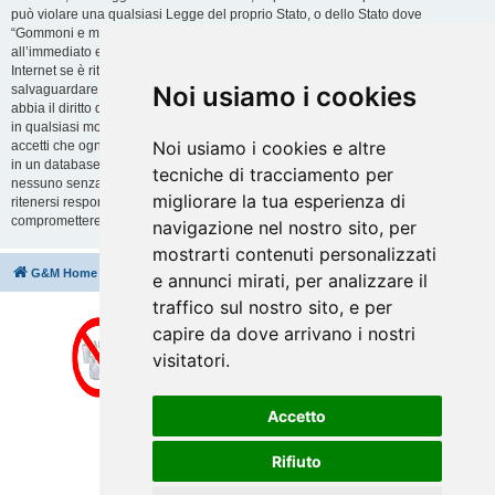
può violare una qualsiasi Legge del proprio Stato, o dello Stato dove
“Gommoni e motori” è ospitato, o di una Legge internazionale. Fare ciò porta
all’immediato e permanente divieto di accesso, con notifica al tuo provider
Internet se è ritenuto da noi opportuno. Tutti gli indirizzi IP sono registrati per
Noi usiamo i cookies
salvaguardare e rinforzare queste condizioni. Accetti che “Gommoni e motori”
abbia il diritto di rimuovere, riscrivere, spostare o chiudere qualsiasi argomento
in qualsiasi momento lo ritenga necessario. Come fruitore di questo servizio,
Noi usiamo i cookies e altre
accetti che ogni informazione (dato personale) tu abbia inviato sia conservata
in un database. Al contempo queste informazioni non saranno divulgate a
tecniche di tracciamento per
nessuno senza il tuo consenso, né “Gommoni e motori” o phpBB sono da
migliorare la tua esperienza di
ritenersi responsabili per qualsiasi violazione al sistema che possa
compromettere queste informazioni.
navigazione nel nostro sito, per
mostrarti contenuti personalizzati
G&M Home
Indice
Cancella cookie
Tutti gli orari sono
UTC+02:00
e annunci mirati, per analizzare il
traffico sul nostro sito, e per
capire da dove arrivano i nostri
visitatori.
Accetto
Rifiuto