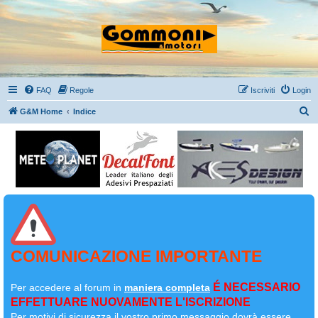
FAQ
Regole
Iscriviti
Login
C
G&M Home
Indice
e
r
c
a
COMUNICAZIONE IMPORTANTE
É NECESSARIO
Per accedere al forum in
maniera completa
EFFETTUARE NUOVAMENTE L'ISCRIZIONE
Per motivi di sicurezza il
vostro primo messaggio dovrà essere