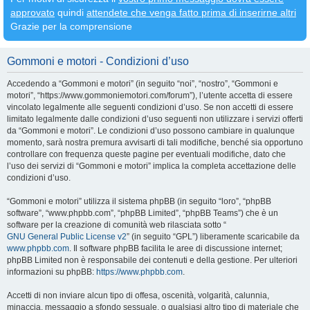
approvato
quindi
attendete che venga fatto prima di inserirne altri
Grazie per la comprensione
Gommoni e motori - Condizioni d’uso
Accedendo a “Gommoni e motori” (in seguito “noi”, “nostro”, “Gommoni e
motori”, “https://www.gommoniemotori.com/forum”), l’utente accetta di essere
vincolato legalmente alle seguenti condizioni d’uso. Se non accetti di essere
limitato legalmente dalle condizioni d’uso seguenti non utilizzare i servizi offerti
da “Gommoni e motori”. Le condizioni d’uso possono cambiare in qualunque
momento, sarà nostra premura avvisarti di tali modifiche, benché sia opportuno
controllare con frequenza queste pagine per eventuali modifiche, dato che
l’uso dei servizi di “Gommoni e motori” implica la completa accettazione delle
condizioni d’uso.
“Gommoni e motori” utilizza il sistema phpBB (in seguito “loro”, “phpBB
software”, “www.phpbb.com”, “phpBB Limited”, “phpBB Teams”) che è un
software per la creazione di comunità web rilasciata sotto “
GNU General Public License v2
” (in seguito “GPL”) liberamente scaricabile da
www.phpbb.com
. Il software phpBB facilita le aree di discussione internet;
phpBB Limited non è responsabile dei contenuti e della gestione. Per ulteriori
informazioni su phpBB:
https://www.phpbb.com
.
Accetti di non inviare alcun tipo di offesa, oscenità, volgarità, calunnia,
minaccia, messaggio a sfondo sessuale, o qualsiasi altro tipo di materiale che