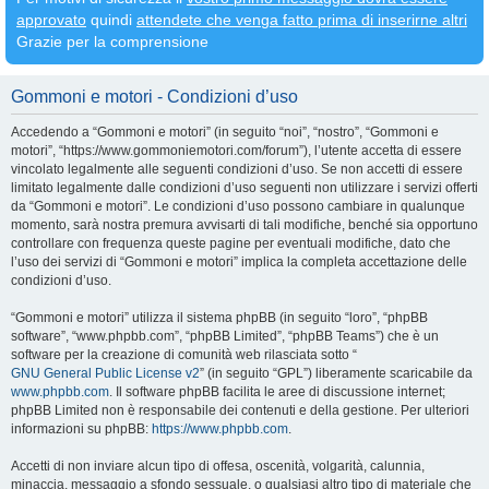
approvato
quindi
attendete che venga fatto prima di inserirne altri
Grazie per la comprensione
Gommoni e motori - Condizioni d’uso
Accedendo a “Gommoni e motori” (in seguito “noi”, “nostro”, “Gommoni e
motori”, “https://www.gommoniemotori.com/forum”), l’utente accetta di essere
vincolato legalmente alle seguenti condizioni d’uso. Se non accetti di essere
limitato legalmente dalle condizioni d’uso seguenti non utilizzare i servizi offerti
da “Gommoni e motori”. Le condizioni d’uso possono cambiare in qualunque
momento, sarà nostra premura avvisarti di tali modifiche, benché sia opportuno
controllare con frequenza queste pagine per eventuali modifiche, dato che
l’uso dei servizi di “Gommoni e motori” implica la completa accettazione delle
condizioni d’uso.
“Gommoni e motori” utilizza il sistema phpBB (in seguito “loro”, “phpBB
software”, “www.phpbb.com”, “phpBB Limited”, “phpBB Teams”) che è un
software per la creazione di comunità web rilasciata sotto “
GNU General Public License v2
” (in seguito “GPL”) liberamente scaricabile da
www.phpbb.com
. Il software phpBB facilita le aree di discussione internet;
phpBB Limited non è responsabile dei contenuti e della gestione. Per ulteriori
informazioni su phpBB:
https://www.phpbb.com
.
Accetti di non inviare alcun tipo di offesa, oscenità, volgarità, calunnia,
minaccia, messaggio a sfondo sessuale, o qualsiasi altro tipo di materiale che