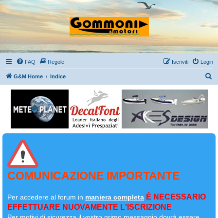
FAQ
Regole
Iscriviti
Login
C
G&M Home
Indice
e
r
c
a
COMUNICAZIONE IMPORTANTE
É NECESSARIO
Per accedere al forum in
maniera completa
EFFETTUARE NUOVAMENTE L'ISCRIZIONE
Per motivi di sicurezza il
vostro primo messaggio dovrà essere