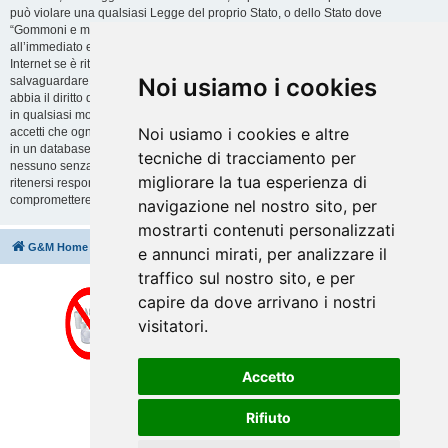
può violare una qualsiasi Legge del proprio Stato, o dello Stato dove
“Gommoni e motori” è ospitato, o di una Legge internazionale. Fare ciò porta
all’immediato e permanente divieto di accesso, con notifica al tuo provider
Internet se è ritenuto da noi opportuno. Tutti gli indirizzi IP sono registrati per
Noi usiamo i cookies
salvaguardare e rinforzare queste condizioni. Accetti che “Gommoni e motori”
abbia il diritto di rimuovere, riscrivere, spostare o chiudere qualsiasi argomento
in qualsiasi momento lo ritenga necessario. Come fruitore di questo servizio,
Noi usiamo i cookies e altre
accetti che ogni informazione (dato personale) tu abbia inviato sia conservata
in un database. Al contempo queste informazioni non saranno divulgate a
tecniche di tracciamento per
nessuno senza il tuo consenso, né “Gommoni e motori” o phpBB sono da
migliorare la tua esperienza di
ritenersi responsabili per qualsiasi violazione al sistema che possa
compromettere queste informazioni.
navigazione nel nostro sito, per
mostrarti contenuti personalizzati
G&M Home
Indice
Cancella cookie
Tutti gli orari sono
UTC+02:00
e annunci mirati, per analizzare il
traffico sul nostro sito, e per
capire da dove arrivano i nostri
visitatori.
Accetto
Rifiuto