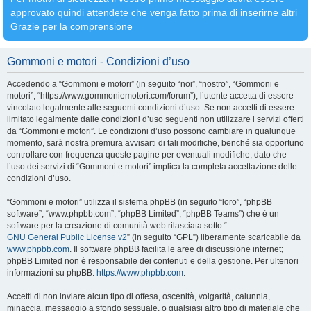
approvato
quindi
attendete che venga fatto prima di inserirne altri
Grazie per la comprensione
Gommoni e motori - Condizioni d’uso
Accedendo a “Gommoni e motori” (in seguito “noi”, “nostro”, “Gommoni e
motori”, “https://www.gommoniemotori.com/forum”), l’utente accetta di essere
vincolato legalmente alle seguenti condizioni d’uso. Se non accetti di essere
limitato legalmente dalle condizioni d’uso seguenti non utilizzare i servizi offerti
da “Gommoni e motori”. Le condizioni d’uso possono cambiare in qualunque
momento, sarà nostra premura avvisarti di tali modifiche, benché sia opportuno
controllare con frequenza queste pagine per eventuali modifiche, dato che
l’uso dei servizi di “Gommoni e motori” implica la completa accettazione delle
condizioni d’uso.
“Gommoni e motori” utilizza il sistema phpBB (in seguito “loro”, “phpBB
software”, “www.phpbb.com”, “phpBB Limited”, “phpBB Teams”) che è un
software per la creazione di comunità web rilasciata sotto “
GNU General Public License v2
” (in seguito “GPL”) liberamente scaricabile da
www.phpbb.com
. Il software phpBB facilita le aree di discussione internet;
phpBB Limited non è responsabile dei contenuti e della gestione. Per ulteriori
informazioni su phpBB:
https://www.phpbb.com
.
Accetti di non inviare alcun tipo di offesa, oscenità, volgarità, calunnia,
minaccia, messaggio a sfondo sessuale, o qualsiasi altro tipo di materiale che