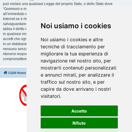
può violare una qualsiasi Legge del proprio Stato, o dello Stato dove
“Gommoni e motori” è ospitato, o di una Legge internazionale. Fare ciò porta
all’immediato e permanente divieto di accesso, con notifica al tuo provider
Internet se è ritenuto da noi opportuno. Tutti gli indirizzi IP sono registrati per
Noi usiamo i cookies
salvaguardare e rinforzare queste condizioni. Accetti che “Gommoni e motori”
abbia il diritto di rimuovere, riscrivere, spostare o chiudere qualsiasi argomento
in qualsiasi momento lo ritenga necessario. Come fruitore di questo servizio,
Noi usiamo i cookies e altre
accetti che ogni informazione (dato personale) tu abbia inviato sia conservata
in un database. Al contempo queste informazioni non saranno divulgate a
tecniche di tracciamento per
nessuno senza il tuo consenso, né “Gommoni e motori” o phpBB sono da
migliorare la tua esperienza di
ritenersi responsabili per qualsiasi violazione al sistema che possa
compromettere queste informazioni.
navigazione nel nostro sito, per
mostrarti contenuti personalizzati
G&M Home
Indice
Cancella cookie
Tutti gli orari sono
UTC+02:00
e annunci mirati, per analizzare il
traffico sul nostro sito, e per
capire da dove arrivano i nostri
visitatori.
Accetto
Rifiuto