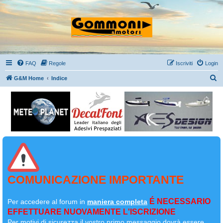
FAQ
Regole
Iscriviti
Login
C
G&M Home
Indice
e
r
c
a
COMUNICAZIONE IMPORTANTE
É NECESSARIO
Per accedere al forum in
maniera completa
EFFETTUARE NUOVAMENTE L'ISCRIZIONE
Per motivi di sicurezza il
vostro primo messaggio dovrà essere