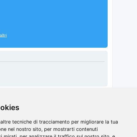
ltri
ookies
Cancella cookie
Tutti gli orari sono
UTC+02:00
altre tecniche di tracciamento per migliorare la tua
ne nel nostro sito, per mostrarti contenuti
 mirati, per analizzare il traffico sul nostro sito, e