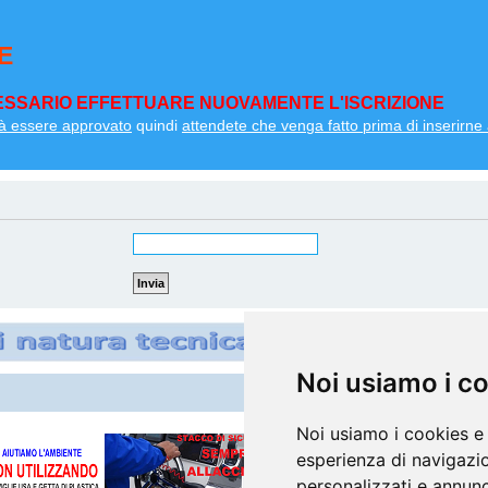
E
SSARIO EFFETTUARE NUOVAMENTE L'ISCRIZIONE
à essere approvato
quindi
attendete che venga fatto prima di inserirne a
Noi usiamo i c
Noi usiamo i cookies e 
esperienza di navigazio
personalizzati e annunci