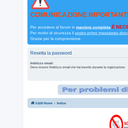
COMUNICAZIONE IMPORTANT
É NECE
Per accedere al forum in
maniera completa
Per motivi di sicurezza il
vostro primo messaggio dovr
Grazie per la comprensione
Resetta la password
Indirizzo email:
Deve essere l’indirizzo email che hai inserito durante la registrazione.
G&M Home
Indice