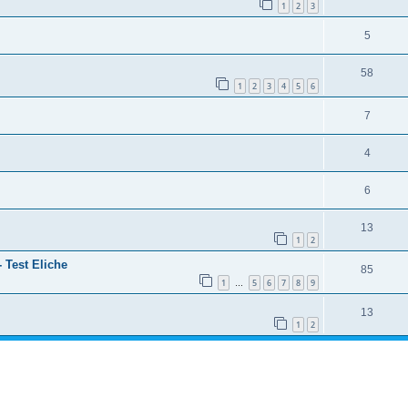
1
2
3
5
58
1
2
3
4
5
6
7
4
6
13
1
2
 Test Eliche
85
1
5
6
7
8
9
…
13
1
2