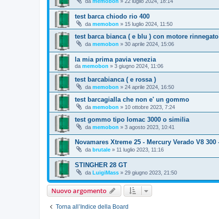
da
memobon
»
22 luglio 2024, 18:14
test barca chiodo rio 400
da
memobon
»
15 luglio 2024, 11:50
test barca bianca ( e blu ) con motore rinnegato
da
memobon
»
30 aprile 2024, 15:06
la mia prima pavia venezia
da
memobon
»
3 giugno 2024, 11:06
test barcabianca ( e rossa )
da
memobon
»
24 aprile 2024, 16:50
test barcagialla che non e' un gommo
da
memobon
»
10 ottobre 2023, 7:24
test gommo tipo lomac 3000 o similia
da
memobon
»
3 agosto 2023, 10:41
Novamares Xtreme 25 - Mercury Verado V8 300 -
da
brutale
»
11 luglio 2023, 11:16
STINGHER 28 GT
da
LuigiMass
»
29 giugno 2023, 21:50
Nuovo argomento
Torna all’Indice della Board