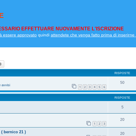
E
SSARIO EFFETTUARE NUOVAMENTE L'ISCRIZIONE
à essere approvato
quindi
attendete che venga fatto prima di inserirne a
ca
Ricerca avanzata
RISPOSTE
50
 avvisi
1
2
3
4
5
6
RISPOSTE
5
20
1
2
3
 ( bernico 21 )
20