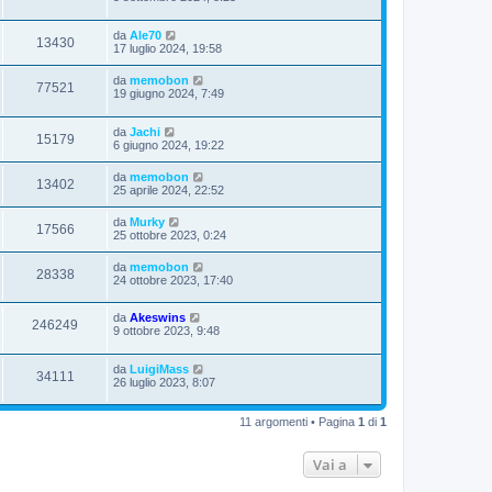
da
Ale70
13430
17 luglio 2024, 19:58
da
memobon
77521
19 giugno 2024, 7:49
da
Jachi
15179
6 giugno 2024, 19:22
da
memobon
13402
25 aprile 2024, 22:52
da
Murky
17566
25 ottobre 2023, 0:24
da
memobon
28338
24 ottobre 2023, 17:40
da
Akeswins
246249
9 ottobre 2023, 9:48
da
LuigiMass
34111
26 luglio 2023, 8:07
11 argomenti • Pagina
1
di
1
Vai a