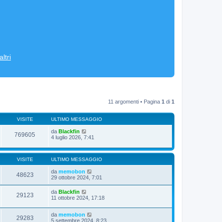
ltri
11 argomenti • Pagina
1
di
1
VISITE
ULTIMO MESSAGGIO
da
Blackfin
769605
4 luglio 2026, 7:41
VISITE
ULTIMO MESSAGGIO
da
memobon
48623
29 ottobre 2024, 7:01
da
Blackfin
29123
11 ottobre 2024, 17:18
da
memobon
29283
5 settembre 2024, 8:23