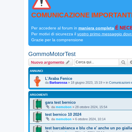
COMUNICAZIONE IMPORTANT
É NECE
Per accedere al forum in
maniera completa
Per motivi di sicurezza il
vostro primo messaggio dovr
Grazie per la comprensione
GommoMotorTest
Cer
Nuovo argomento
ANNUNCI
L'Araba Fenice
da
Barbarossa
»
18 giugno 2023, 15:19
» in
Comunicazioni e
ARGOMENTI
gara test bernico
da
memobon
»
28 ottobre 2024, 15:54
test bernico 10 2024
da
memobon
»
6 ottobre 2024, 10:14
test barcabianca e blu che e' anche un po gialla