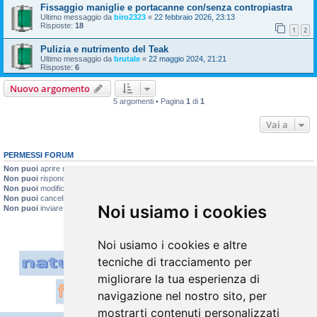
Fissaggio maniglie e portacanne con/senza contropiastra
Ultimo messaggio da
biro2323
«
22 febbraio 2026, 23:13
Risposte:
18
1
2
Pulizia e nutrimento del Teak
Ultimo messaggio da
brutale
«
22 maggio 2024, 21:21
Risposte:
6
Nuovo argomento
5 argomenti • Pagina
1
di
1
Vai a
PERMESSI FORUM
Non puoi
aprire nuovi argomenti
Non puoi
rispondere negli argomenti
Non puoi
modificare i tuoi messaggi
Non puoi
cancellare i tuoi messaggi
Noi usiamo i cookies
Non puoi
inviare allegati
Noi usiamo i cookies e altre
tecniche di tracciamento per
migliorare la tua esperienza di
navigazione nel nostro sito, per
mostrarti contenuti personalizzati