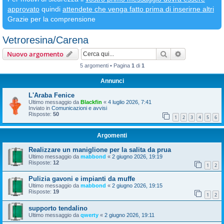
approvato
quindi
attendete che venga fatto prima di inserirne altri
Grazie per la comprensione
Vetroresina/Carena
Cerca
Ricerca avan
Nuovo argomento
5 argomenti • Pagina
1
di
1
Annunci
L'Araba Fenice
Ultimo messaggio da
Blackfin
«
4 luglio 2026, 7:41
Inviato in
Comunicazioni e avvisi
Risposte:
50
1
2
3
4
5
6
Argomenti
Realizzare un maniglione per la salita da prua
Ultimo messaggio da
mabbond
«
2 giugno 2026, 19:19
Risposte:
12
1
2
Pulizia gavoni e impianti da muffe
Ultimo messaggio da
mabbond
«
2 giugno 2026, 19:15
Risposte:
19
1
2
supporto tendalino
Ultimo messaggio da
qwerty
«
2 giugno 2026, 19:11