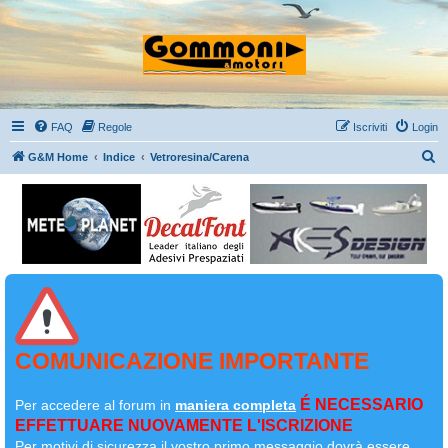
FAQ
Regole
Iscriviti
Login
C
G&M Home
Indice
Vetroresina/Carena
e
r
c
a
COMUNICAZIONE IMPORTANTE
É NECESSARIO
Per accedere al forum in
maniera completa
EFFETTUARE NUOVAMENTE L'ISCRIZIONE
Per motivi di sicurezza il
vostro primo messaggio dovrà essere