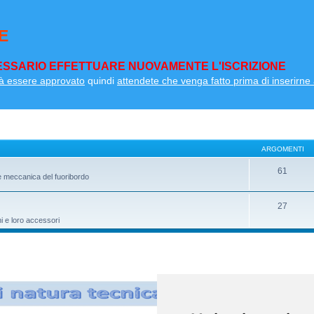
E
SSARIO EFFETTUARE NUOVAMENTE L'ISCRIZIONE
à essere approvato
quindi
attendete che venga fatto prima di inserirne a
ARGOMENTI
61
e meccanica del fuoribordo
27
ni e loro accessori