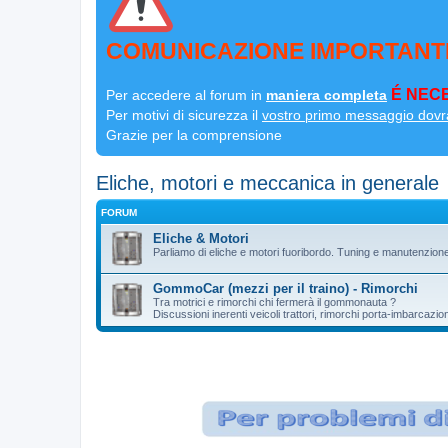
COMUNICAZIONE IMPORTANT
É NECE
Per accedere al forum in
maniera completa
Per motivi di sicurezza il
vostro primo messaggio dovr
Grazie per la comprensione
Eliche, motori e meccanica in generale
FORUM
Eliche & Motori
Parliamo di eliche e motori fuoribordo. Tuning e manutenzion
GommoCar (mezzi per il traino) - Rimorchi
Tra motrici e rimorchi chi fermerà il gommonauta ?
Discussioni inerenti veicoli trattori, rimorchi porta-imbarcazio