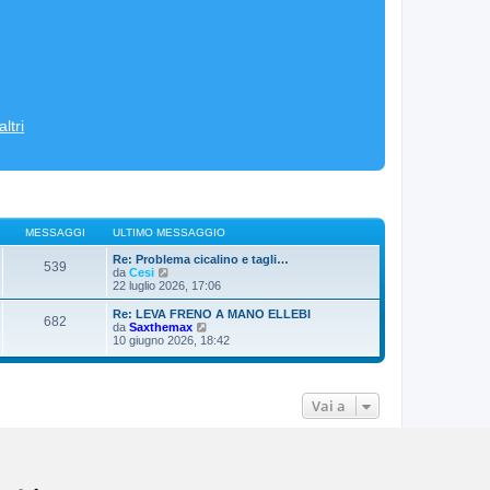
ltri
MESSAGGI
ULTIMO MESSAGGIO
Re: Problema cicalino e tagli…
539
V
da
Cesi
e
22 luglio 2026, 17:06
d
i
Re: LEVA FRENO A MANO ELLEBI
682
u
V
da
Saxthemax
l
e
10 giugno 2026, 18:42
t
d
i
i
m
u
o
l
m
Vai a
t
e
i
s
m
s
o
a
m
g
e
g
s