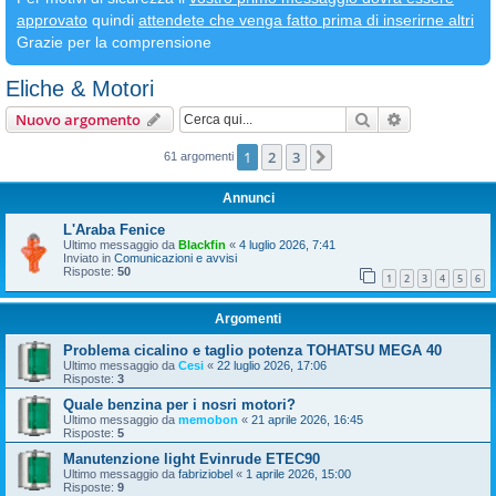
approvato
quindi
attendete che venga fatto prima di inserirne altri
Grazie per la comprensione
Eliche & Motori
Cerca
Ricerca avan
Nuovo argomento
1
2
3
Prossimo
61 argomenti
Annunci
L'Araba Fenice
Ultimo messaggio da
Blackfin
«
4 luglio 2026, 7:41
Inviato in
Comunicazioni e avvisi
Risposte:
50
1
2
3
4
5
6
Argomenti
Problema cicalino e taglio potenza TOHATSU MEGA 40
Ultimo messaggio da
Cesi
«
22 luglio 2026, 17:06
Risposte:
3
Quale benzina per i nosri motori?
Ultimo messaggio da
memobon
«
21 aprile 2026, 16:45
Risposte:
5
Manutenzione light Evinrude ETEC90
Ultimo messaggio da
fabriziobel
«
1 aprile 2026, 15:00
Risposte:
9