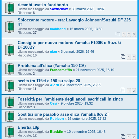
ricambi usati x fuoribordo
Ultimo messaggio da
Saxthemax
«
30 marzo 2026, 10:07
Risposte:
8
Sbloccante motore - era: Lavaggio Johnson/Suzuki DF 225
4T
Ultimo messaggio da
mabbond
«
16 marzo 2026, 13:59
Risposte:
27
1
2
3
Consiglio per nuovo motore: Yamaha F100B o Suzuki
DF100B?
Ultimo messaggio da
gian
«
3 gennaio 2026, 16:46
Risposte:
16
1
2
Problema all'elica (Yamaha 150 CV)
Ultimo messaggio da
Francomaffio
«
21 novembre 2025, 18:10
Risposte:
2
scelta tra 115ct e 150 su salpa 20
Ultimo messaggio da
Ale70
«
20 novembre 2025, 23:55
Risposte:
11
1
2
Tossicità per l’ambiente degli anodi sacrificali in zinco
Ultimo messaggio da
Cesi
«
9 ottobre 2025, 19:32
Risposte:
3
Sostituzione paraolio asse elica Yamaha 8cv 2T
Ultimo messaggio da
Rubicon
«
16 settembre 2025, 17:32
Enertia 18p
Ultimo messaggio da
Blackfin
«
10 settembre 2025, 16:48
Risposte:
12
1
2