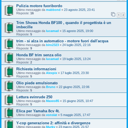
Pulizia motore fuoribordo
Ultimo messaggio da
mabbond
«
23 agosto 2025, 23:41
Risposte:
16
1
2
Trim Showa Honda BF100 , quando il progettista è un
imbecille
Ultimo messaggio da
lucamad
«
15 agosto 2025, 19:00
Risposte:
5
trim - si alza in automatico - motore fuori dall'acqua
Ultimo messaggio da
biro2323
«
24 luglio 2025, 22:16
Risposte:
9
Honda BF trim senza olio
Ultimo messaggio da
lucamad
«
19 luglio 2025, 13:24
Risposte:
2
Richiesta informazioni
Ultimo messaggio da
Alexpix
«
17 luglio 2025, 23:30
Risposte:
5
Olio piede emulsionato
Ultimo messaggio da
Bruno
«
22 giugno 2025, 22:06
Risposte:
5
Lettura evinrude 250
Ultimo messaggio da
Maxeo85
«
15 giugno 2025, 10:47
Risposte:
5
Elica per Yamaha 8cv 4t.
Ultimo messaggio da
vonslat
«
5 maggio 2025, 17:47
Y-cop generazione 2: affinità e divergenze
Ultimo messaggio da
Murky
«
23 marzo 2025, 21:57