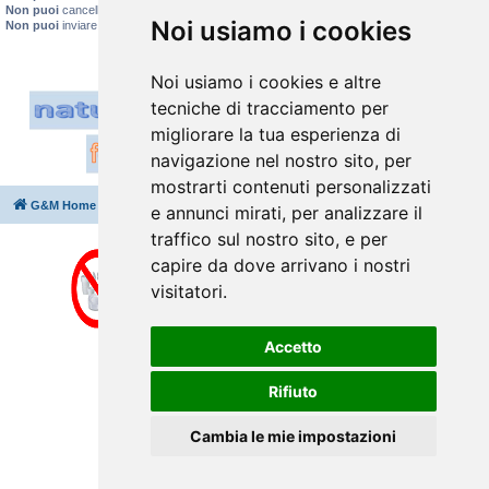
Non puoi
cancellare i tuoi messaggi
Noi usiamo i cookies
Non puoi
inviare allegati
Noi usiamo i cookies e altre
tecniche di tracciamento per
migliorare la tua esperienza di
navigazione nel nostro sito, per
mostrarti contenuti personalizzati
G&M Home
Indice
Cancella cookie
Tutti gli orari sono
UTC+02:00
e annunci mirati, per analizzare il
traffico sul nostro sito, e per
capire da dove arrivano i nostri
visitatori.
Accetto
Rifiuto
Cambia le mie impostazioni
Creato da
phpBB
® Forum Software © phpBB Limited
Traduzione Italiana
phpBB-Italia.it
⇩
Privacy
|
Condizioni