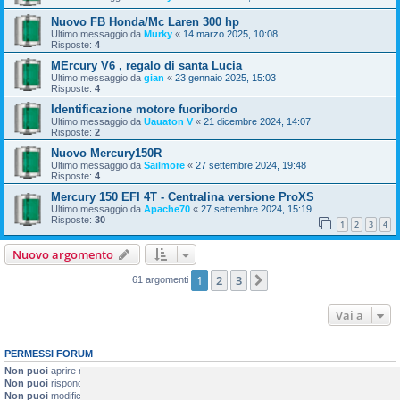
Nuovo FB Honda/Mc Laren 300 hp
Ultimo messaggio da
Murky
«
14 marzo 2025, 10:08
Risposte:
4
MErcury V6 , regalo di santa Lucia
Ultimo messaggio da
gian
«
23 gennaio 2025, 15:03
Risposte:
4
Identificazione motore fuoribordo
Ultimo messaggio da
Uauaton V
«
21 dicembre 2024, 14:07
Risposte:
2
Nuovo Mercury150R
Ultimo messaggio da
Sailmore
«
27 settembre 2024, 19:48
Risposte:
4
Mercury 150 EFI 4T - Centralina versione ProXS
Ultimo messaggio da
Apache70
«
27 settembre 2024, 15:19
Risposte:
30
1
2
3
4
Nuovo argomento
1
2
3
Prossimo
61 argomenti
Vai a
PERMESSI FORUM
Non puoi
aprire nuovi argomenti
Non puoi
rispondere negli argomenti
Non puoi
modificare i tuoi messaggi