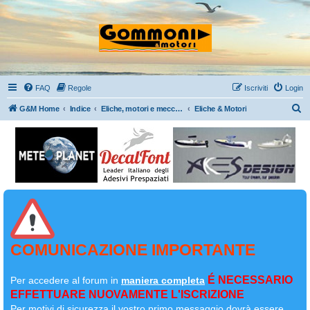
FAQ
Regole
Iscriviti
Login
C
G&M Home
Indice
Eliche, motori e meccanica in generale
Eliche & Motori
e
r
c
a
COMUNICAZIONE IMPORTANTE
É NECESSARIO
Per accedere al forum in
maniera completa
EFFETTUARE NUOVAMENTE L'ISCRIZIONE
Per motivi di sicurezza il
vostro primo messaggio dovrà essere