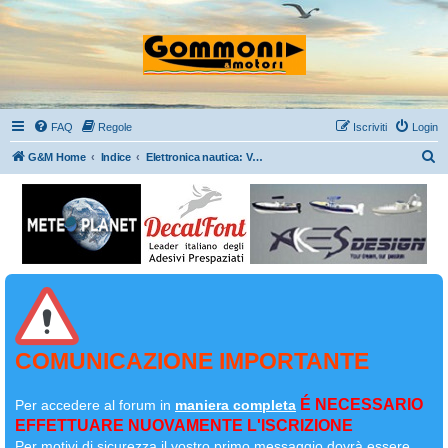
FAQ
Regole
Iscriviti
Login
C
G&M Home
Indice
Elettronica nautica: Vhf, Gps, Eco, impianti elettrici a bordo
e
r
c
a
COMUNICAZIONE IMPORTANTE
É NECESSARIO
Per accedere al forum in
maniera completa
EFFETTUARE NUOVAMENTE L'ISCRIZIONE
Per motivi di sicurezza il
vostro primo messaggio dovrà essere