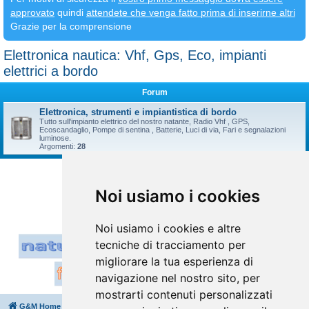
approvato
quindi
attendete che venga fatto prima di inserirne altri
Grazie per la comprensione
Elettronica nautica: Vhf, Gps, Eco, impianti
elettrici a bordo
Forum
Elettronica, strumenti e impiantistica di bordo
Tutto sull'impianto elettrico del nostro natante, Radio Vhf , GPS,
Ecoscandaglio, Pompe di sentina , Batterie, Luci di via, Fari e segnalazioni
luminose.
Argomenti:
28
Vai a
Noi usiamo i cookies
Noi usiamo i cookies e altre
tecniche di tracciamento per
migliorare la tua esperienza di
navigazione nel nostro sito, per
mostrarti contenuti personalizzati
G&M Home
Indice
Cancella cookie
Tutti gli orari sono
UTC+02:00