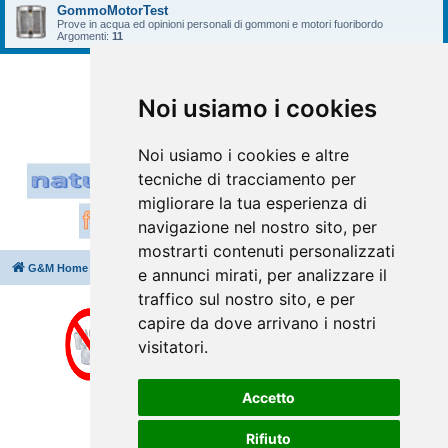
GommoMotorTest
Prove in acqua ed opinioni personali di gommoni e motori fuoribordo
Argomenti:
11
Vai a
Noi usiamo i cookies
Noi usiamo i cookies e altre
tecniche di tracciamento per
migliorare la tua esperienza di
navigazione nel nostro sito, per
mostrarti contenuti personalizzati
G&M Home
Indice
Cancella cookie
Tutti gli orari sono
UTC+02:00
e annunci mirati, per analizzare il
traffico sul nostro sito, e per
capire da dove arrivano i nostri
visitatori.
Accetto
Rifiuto