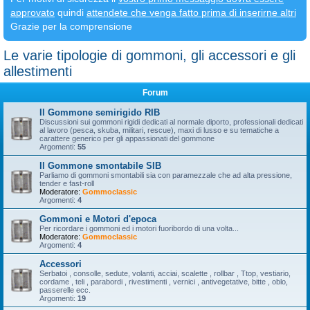
approvato
quindi
attendete che venga fatto prima di inserirne altri
Grazie per la comprensione
Le varie tipologie di gommoni, gli accessori e gli
allestimenti
Forum
Il Gommone semirigido RIB
Discussioni sui gommoni rigidi dedicati al normale diporto, professionali dedicati
al lavoro (pesca, skuba, militari, rescue), maxi di lusso e su tematiche a
carattere generico per gli appassionati del gommone
Argomenti:
55
Il Gommone smontabile SIB
Parliamo di gommoni smontabili sia con paramezzale che ad alta pressione,
tender e fast-roll
Moderatore:
Gommoclassic
Argomenti:
4
Gommoni e Motori d'epoca
Per ricordare i gommoni ed i motori fuoribordo di una volta...
Moderatore:
Gommoclassic
Argomenti:
4
Accessori
Serbatoi , consolle, sedute, volanti, acciai, scalette , rollbar , Ttop, vestiario,
cordame , teli , parabordi , rivestimenti , vernici , antivegetative, bitte , oblo,
passerelle ecc.
Argomenti:
19