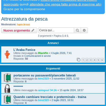
approvato
quindi
attendete che venga fatto prima di inserirne altri
Grazie per la comprensione
Attrezzatura da pesca
Moderatore:
lupo.lesso
Cerca
Ricerca avan
Nuovo argomento
3 argomenti • Pagina
1
di
1
Annunci
L'Araba Fenice
Ultimo messaggio da
Blackfin
«
4 luglio 2026, 7:41
Inviato in
Comunicazioni e avvisi
Risposte:
50
1
2
3
4
5
6
Argomenti
portacanne su passavanti/plancette laterali
Ultimo messaggio da
biro2323
«
3 novembre 2025, 11:52
Risposte:
6
********
Ultimo messaggio da
aningoul 34 2A
«
15 aprile 2024, 18:57
Quando cambiare trecciato e preterminale - traina
Ultimo messaggio da
biro2323
«
2 luglio 2023, 16:51
Risposte:
4