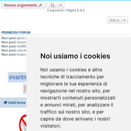
Nuovo argomento
3 argomenti • Pagina
1
di
1
Vai a
PERMESSI FORUM
Non puoi
aprire nuovi argomenti
Non puoi
rispondere negli argomenti
Non puoi
modificare i tuoi messaggi
Non puoi
cancellare i tuoi messaggi
Noi usiamo i cookies
Non puoi
inviare allegati
Noi usiamo i cookies e altre
tecniche di tracciamento per
migliorare la tua esperienza di
navigazione nel nostro sito, per
mostrarti contenuti personalizzati
G&M Home
Indice
Cancella cookie
Tutti gli orari sono
UTC+02:00
e annunci mirati, per analizzare il
traffico sul nostro sito, e per
capire da dove arrivano i nostri
visitatori.