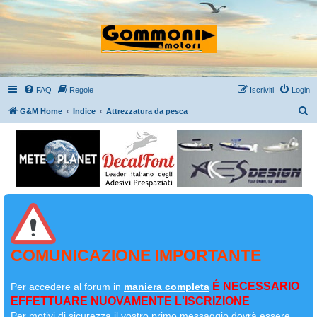
FAQ
Regole
Iscriviti
Login
C
G&M Home
Indice
Attrezzatura da pesca
e
r
c
a
COMUNICAZIONE IMPORTANTE
É NECESSARIO
Per accedere al forum in
maniera completa
EFFETTUARE NUOVAMENTE L'ISCRIZIONE
Per motivi di sicurezza il
vostro primo messaggio dovrà essere