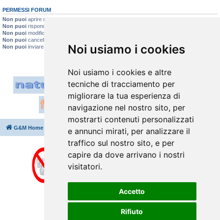
PERMESSI FORUM
Non puoi
aprire nuovi argomenti
Non puoi
rispondere negli argomenti
Non puoi
modificare i tuoi messaggi
Non puoi
cancellare i tuoi messaggi
Noi usiamo i cookies
Non puoi
inviare allegati
Noi usiamo i cookies e altre
tecniche di tracciamento per
migliorare la tua esperienza di
navigazione nel nostro sito, per
mostrarti contenuti personalizzati
G&M Home
Indice
Cancella cookie
Tutti gli orari sono
UTC+02:00
e annunci mirati, per analizzare il
traffico sul nostro sito, e per
capire da dove arrivano i nostri
visitatori.
Accetto
Rifiuto