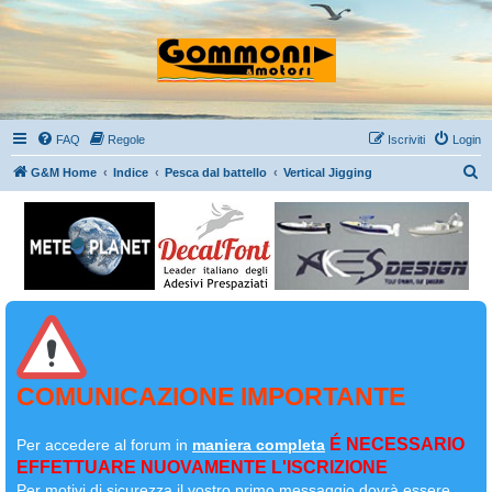
FAQ
Regole
Iscriviti
Login
C
G&M Home
Indice
Pesca dal battello
Vertical Jigging
e
r
c
a
COMUNICAZIONE IMPORTANTE
É NECESSARIO
Per accedere al forum in
maniera completa
EFFETTUARE NUOVAMENTE L'ISCRIZIONE
Per motivi di sicurezza il
vostro primo messaggio dovrà essere