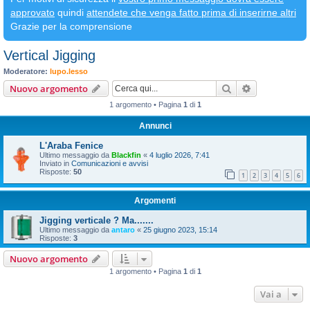
approvato
quindi
attendete che venga fatto prima di inserirne altri
Grazie per la comprensione
Vertical Jigging
Moderatore:
lupo.lesso
Cerca
Ricerca avan
Nuovo argomento
1 argomento • Pagina
1
di
1
Annunci
L'Araba Fenice
Ultimo messaggio da
Blackfin
«
4 luglio 2026, 7:41
Inviato in
Comunicazioni e avvisi
Risposte:
50
1
2
3
4
5
6
Argomenti
Jigging verticale ? Ma.......
Ultimo messaggio da
antaro
«
25 giugno 2023, 15:14
Risposte:
3
Nuovo argomento
1 argomento • Pagina
1
di
1
Vai a