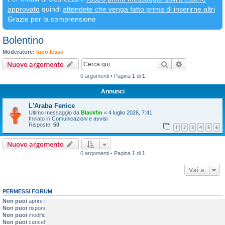
approvato
quindi
attendete che venga fatto prima di inserirne altri
Grazie per la comprensione
Bolentino
Moderatore:
lupo.lesso
Cerca
Ricerca avan
Nuovo argomento
0 argomenti • Pagina
1
di
1
Annunci
L'Araba Fenice
Ultimo messaggio da
Blackfin
«
4 luglio 2026, 7:41
Inviato in
Comunicazioni e avvisi
Risposte:
50
1
2
3
4
5
6
Nuovo argomento
0 argomenti • Pagina
1
di
1
Vai a
PERMESSI FORUM
Non puoi
aprire nuovi argomenti
Non puoi
rispondere negli argomenti
Non puoi
modificare i tuoi messaggi
Non puoi
cancellare i tuoi messaggi