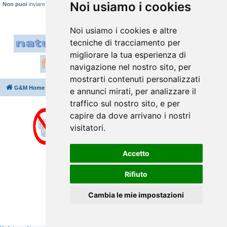
Noi usiamo i cookies
Non puoi
inviare allegati
Noi usiamo i cookies e altre
tecniche di tracciamento per
migliorare la tua esperienza di
navigazione nel nostro sito, per
mostrarti contenuti personalizzati
G&M Home
Indice
Cancella cookie
Tutti gli orari sono
UTC+02:00
e annunci mirati, per analizzare il
traffico sul nostro sito, e per
capire da dove arrivano i nostri
visitatori.
Accetto
Rifiuto
Cambia le mie impostazioni
Creato da
phpBB
® Forum Software © phpBB Limited
Traduzione Italiana
phpBB-Italia.it
⇩
Privacy
|
Condizioni