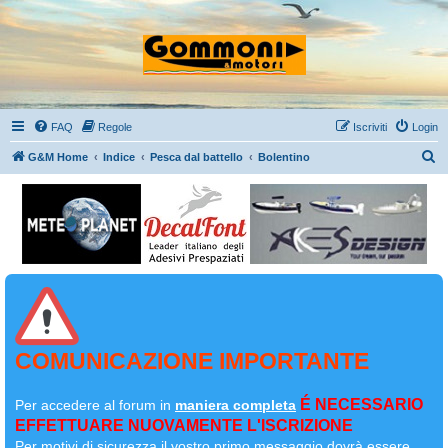
FAQ
Regole
Iscriviti
Login
C
G&M Home
Indice
Pesca dal battello
Bolentino
e
r
c
a
COMUNICAZIONE IMPORTANTE
É NECESSARIO
Per accedere al forum in
maniera completa
EFFETTUARE NUOVAMENTE L'ISCRIZIONE
Per motivi di sicurezza il
vostro primo messaggio dovrà essere