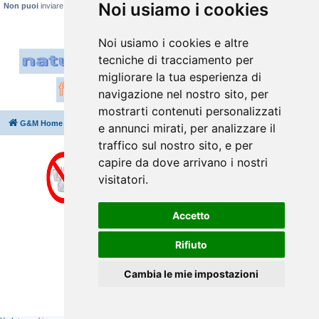
Noi usiamo i cookies
Non puoi
inviare allegati
Noi usiamo i cookies e altre
tecniche di tracciamento per
migliorare la tua esperienza di
navigazione nel nostro sito, per
mostrarti contenuti personalizzati
G&M Home
Indice
Cancella cookie
Tutti gli orari sono
UTC+02:00
e annunci mirati, per analizzare il
traffico sul nostro sito, e per
capire da dove arrivano i nostri
visitatori.
Accetto
Rifiuto
Cambia le mie impostazioni
Creato da
phpBB
® Forum Software © phpBB Limited
Traduzione Italiana
phpBB-Italia.it
⇩
Privacy
|
Condizioni