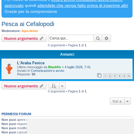
approvato
quindi
attendete che venga fatto prima di inserirne altri
Grazie per la comprensione
Pesca ai Cefalopodi
Moderatore:
lupo.lesso
Cerca
Ricerca avan
Nuovo argomento
0 argomenti • Pagina
1
di
1
Annunci
L'Araba Fenice
Ultimo messaggio da
Blackfin
«
4 luglio 2026, 7:41
Inviato in
Comunicazioni e avvisi
Risposte:
50
1
2
3
4
5
6
Nuovo argomento
0 argomenti • Pagina
1
di
1
Vai a
PERMESSI FORUM
Non puoi
aprire nuovi argomenti
Non puoi
rispondere negli argomenti
Non puoi
modificare i tuoi messaggi
Non puoi
cancellare i tuoi messaggi