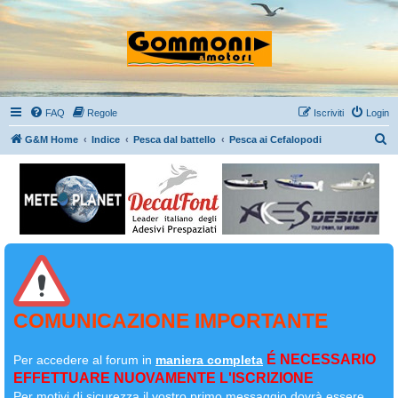
FAQ
Regole
Iscriviti
Login
C
G&M Home
Indice
Pesca dal battello
Pesca ai Cefalopodi
e
r
c
a
COMUNICAZIONE IMPORTANTE
É NECESSARIO
Per accedere al forum in
maniera completa
EFFETTUARE NUOVAMENTE L'ISCRIZIONE
Per motivi di sicurezza il
vostro primo messaggio dovrà essere