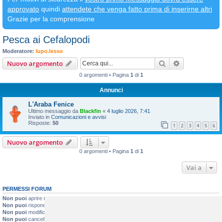
approvato
quindi
attendete che venga fatto prima di inserirne altri
Grazie per la comprensione
Pesca ai Cefalopodi
Moderatore:
lupo.lesso
Cerca
Ricerca avan
Nuovo argomento
0 argomenti • Pagina
1
di
1
Annunci
L'Araba Fenice
Ultimo messaggio da
Blackfin
«
4 luglio 2026, 7:41
Inviato in
Comunicazioni e avvisi
Risposte:
50
1
2
3
4
5
6
Nuovo argomento
0 argomenti • Pagina
1
di
1
Vai a
PERMESSI FORUM
Non puoi
aprire nuovi argomenti
Non puoi
rispondere negli argomenti
Non puoi
modificare i tuoi messaggi
Non puoi
cancellare i tuoi messaggi