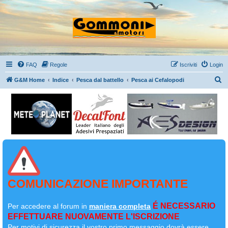
FAQ
Regole
Iscriviti
Login
C
G&M Home
Indice
Pesca dal battello
Pesca ai Cefalopodi
e
r
c
a
COMUNICAZIONE IMPORTANTE
É NECESSARIO
Per accedere al forum in
maniera completa
EFFETTUARE NUOVAMENTE L'ISCRIZIONE
Per motivi di sicurezza il
vostro primo messaggio dovrà essere