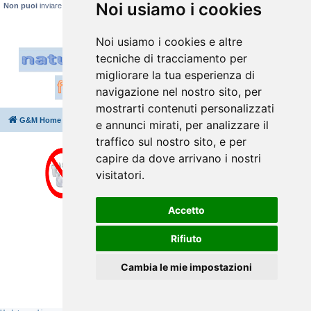
Noi usiamo i cookies
Non puoi
inviare allegati
Noi usiamo i cookies e altre
tecniche di tracciamento per
migliorare la tua esperienza di
navigazione nel nostro sito, per
mostrarti contenuti personalizzati
G&M Home
Indice
Cancella cookie
Tutti gli orari sono
UTC+02:00
e annunci mirati, per analizzare il
traffico sul nostro sito, e per
capire da dove arrivano i nostri
visitatori.
Accetto
Rifiuto
Cambia le mie impostazioni
Creato da
phpBB
® Forum Software © phpBB Limited
Traduzione Italiana
phpBB-Italia.it
⇩
Privacy
|
Condizioni