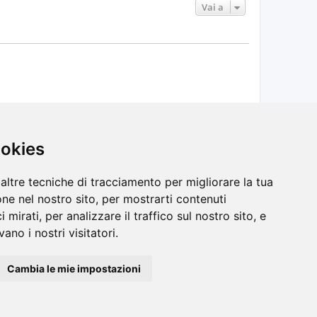
Vai a
ookies
Cancella cookie
Tutti gli orari sono
UTC+02:00
altre tecniche di tracciamento per migliorare la tua
ne nel nostro sito, per mostrarti contenuti
 mirati, per analizzare il traffico sul nostro sito, e
ano i nostri visitatori.
Cambia le mie impostazioni
⇩