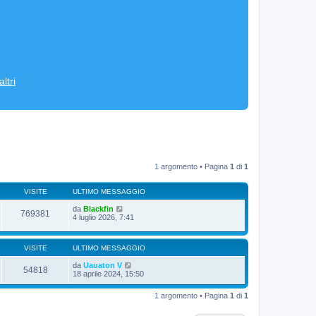
ltri
1 argomento • Pagina
1
di
1
VISITE
ULTIMO MESSAGGIO
da
Blackfin
769381
4 luglio 2026, 7:41
VISITE
ULTIMO MESSAGGIO
da
Uauaton V
54818
18 aprile 2024, 15:50
1 argomento • Pagina
1
di
1