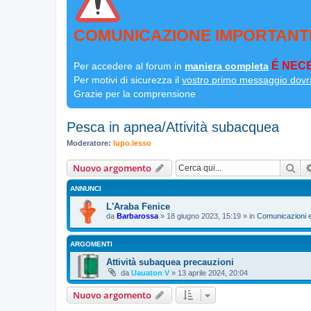
COMUNICAZIONE IMPORTANT
É NECE
Per accedere al forum in
maniera completa
Per motivi di sicurezza il
vostro primo messaggio dovr
Grazie per la comprensione
Pesca in apnea/Attività subacquea
Moderatore:
lupo.lesso
Cer
Nuovo argomento
ANNUNCI
L'Araba Fenice
da
Barbarossa
»
18 giugno 2023, 15:19
» in
Comunicazioni e
ARGOMENTI
Attività subaquea precauzioni
da
Uauaton V
»
13 aprile 2024, 20:04
Nuovo argomento