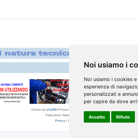
Noi usiamo i c
Noi usiamo i cookies e 
esperienza di navigazio
personalizzati e annunci
per capire da dove arriv
Creato da
phpBB
® Forum Software © phpBB Limited
Traduzione Italiana
phpBB-Italia.it
Accetto
Rifiuto
Privacy
|
Condizioni