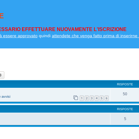
E
SSARIO EFFETTUARE NUOVAMENTE L'ISCRIZIONE
à essere approvato
quindi
attendete che venga fatto prima di inserirne a
ca
Ricerca avanzata
RISPOSTE
50
 avvisi
1
2
3
4
5
6
RISPOSTE
5