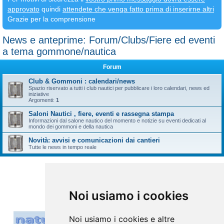
approvato
quindi
attendete che venga fatto prima di inserirne altri
Grazie per la comprensione
News e anteprime: Forum/Clubs/Fiere ed eventi
a tema gommone/nautica
Forum
Club & Gommoni : calendari/news
Spazio riservato a tutti i club nautici per pubblicare i loro calendari, news ed
iniziative
Argomenti:
1
Saloni Nautici , fiere, eventi e rassegna stampa
Informazioni dal salone nautico del momento e notizie su eventi dedicati al
mondo dei gommoni e della nautica
Novità: avvisi e comunicazioni dai cantieri
Tutte le news in tempo reale
Vai a
Noi usiamo i cookies
Noi usiamo i cookies e altre