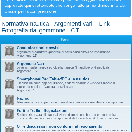
approvato
quindi
attendete che venga fatto prima di inserirne altri
Grazie per la comprensione
Normativa nautica - Argomenti vari – Link -
Fotografia dal gommone - OT
Forum
Comunicazioni e avvisi
argomenti a carattere generale di particolare rilievo od importanza
Argomenti:
17
Argomenti Vari
ovvero... sulla nautica ed oltre la nautica (in and beyond nautical)
Argomenti:
15
Smartphone/IPad/Tablet/PC e la nautica
Discussioni sulle app per iPhone, sistemi android e windows mobile di
interesse nautico . Nautica e marine app
Argomenti:
1
Racing
Allestimenti da competizione, gare di motonautica e manifestazioni sportive
Furti e Truffe - Segnalazioni
Sezione riservata alla segnalazione di gommoni, barche e motori rubati.
I gestori del sito non sono responsabili della veridicità delle informazioni
OT e discussioni non conformi al regolamento
Tutto ciò che non era attinente alle discussioni originarie e conseguentemente