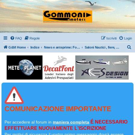
FAQ
Regole
Iscriviti
Login
C
G&M Home
Indice
News e anteprime: Forum/Clubs/Fiere ed eventi a tema gommone/nautica
Saloni Nautici , fiere, eventi e rassegna stampa
e
r
c
a
COMUNICAZIONE IMPORTANTE
É NECESSARIO
Per accedere al forum in
maniera completa
EFFETTUARE NUOVAMENTE L'ISCRIZIONE
Per motivi di sicurezza il
vostro primo messaggio dovrà essere