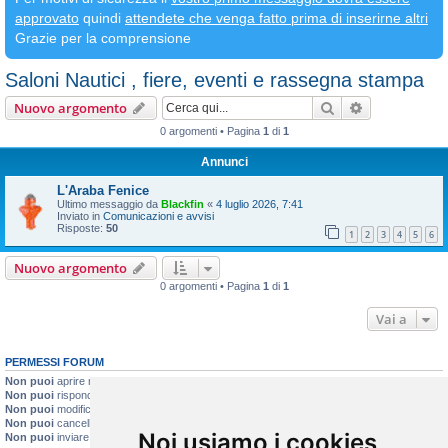
approvato
quindi
attendete che venga fatto prima di inserirne altri
Grazie per la comprensione
Saloni Nautici , fiere, eventi e rassegna stampa
Cerca
Ricerca avan
Nuovo argomento
0 argomenti • Pagina
1
di
1
Annunci
L'Araba Fenice
Ultimo messaggio da
Blackfin
«
4 luglio 2026, 7:41
Inviato in
Comunicazioni e avvisi
Risposte:
50
1
2
3
4
5
6
Nuovo argomento
0 argomenti • Pagina
1
di
1
Vai a
PERMESSI FORUM
Non puoi
aprire nuovi argomenti
Non puoi
rispondere negli argomenti
Non puoi
modificare i tuoi messaggi
Non puoi
cancellare i tuoi messaggi
Noi usiamo i cookies
Non puoi
inviare allegati