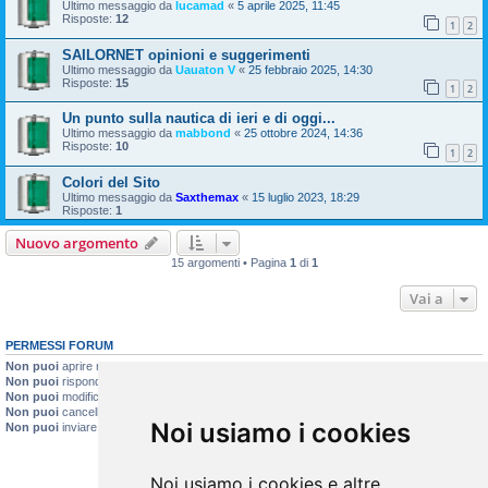
Ultimo messaggio da
lucamad
«
5 aprile 2025, 11:45
Risposte:
12
1
2
SAILORNET opinioni e suggerimenti
Ultimo messaggio da
Uauaton V
«
25 febbraio 2025, 14:30
Risposte:
15
1
2
Un punto sulla nautica di ieri e di oggi...
Ultimo messaggio da
mabbond
«
25 ottobre 2024, 14:36
Risposte:
10
1
2
Colori del Sito
Ultimo messaggio da
Saxthemax
«
15 luglio 2023, 18:29
Risposte:
1
Nuovo argomento
15 argomenti • Pagina
1
di
1
Vai a
PERMESSI FORUM
Non puoi
aprire nuovi argomenti
Non puoi
rispondere negli argomenti
Non puoi
modificare i tuoi messaggi
Non puoi
cancellare i tuoi messaggi
Noi usiamo i cookies
Non puoi
inviare allegati
Noi usiamo i cookies e altre