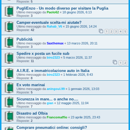
Risposte:
5
PugliEnzo - Un modo diverso per visitare la Puglia
Ultimo messaggio da
Paolo62
«
18 giugno 2026, 6:13
Risposte:
3
Camper-eventuale scelta-mi aiutate?
Ultimo messaggio da
Rahab_V6
«
15 giugno 2026, 14:24
Risposte:
42
1
2
3
4
5
Publicità
Ultimo messaggio da
Saxthemax
«
13 marzo 2026, 20:11
Risposte:
3
Spedire x posta un fucile sub
Ultimo messaggio da
biro2323
«
5 marzo 2026, 11:37
Risposte:
11
1
2
A.I.R.E. e immatricolazione auto in Italia
Ultimo messaggio da
biro2323
«
1 febbraio 2026, 8:43
Risposte:
8
Ex voto marinai
Ultimo messaggio da
aningoul.99
«
1 gennaio 2026, 13:03
Risposte:
5
Sicurezza in mare... o anche no....
Ultimo messaggio da
gian
«
12 maggio 2025, 11:04
Risposte:
7
Disastro ad Olbia
Ultimo messaggio da
Francomaffio
«
23 aprile 2025, 23:43
Risposte:
2
Comprare pneumatici online: consigli?