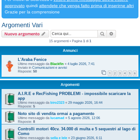
approvato
quindi
attendete che venga fatto prima di inserirne altri
Grazie per la comprensione
Argomenti Vari
Cerca
Ricerca avan
Nuovo argomento
15 argomenti • Pagina
1
di
1
Annunci
L'Araba Fenice
Ultimo messaggio da
Blackfin
«
4 luglio 2026, 7:41
Inviato in
Comunicazioni e avvisi
Risposte:
50
1
2
3
4
5
6
Argomenti
A.I.R.E e RecFishing PROBLEMI - impossibile scaricare la
app
Ultimo messaggio da
biro2323
«
29 maggio 2026, 16:44
Risposte:
5
Noto sito di vendita ormai a pagamento
Ultimo messaggio da
lucamad
«
5 agosto 2026, 12:06
Risposte:
8
Controlli motori 40cv. 34.000 di multa e 5 sequestri al lago di
Como
Ultimo messaggio da
sella e lele
«
23 giugno 2026, 6:11