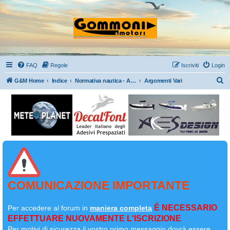
FAQ
Regole
Iscriviti
Login
C
G&M Home
Indice
Normativa nautica - Argomenti vari – Link - Fotografia dal gommone - OT
Argomenti Vari
e
r
c
a
COMUNICAZIONE IMPORTANTE
É NECESSARIO
Per accedere al forum in
maniera completa
EFFETTUARE NUOVAMENTE L'ISCRIZIONE
Per motivi di sicurezza il
vostro primo messaggio dovrà essere