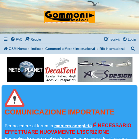
FAQ
Regole
Iscriviti
Login
C
G&M Home
Indice
Gommoni e Motori International
Rib International
e
r
c
a
COMUNICAZIONE IMPORTANTE
É NECESSARIO
Per accedere al forum in
maniera completa
EFFETTUARE NUOVAMENTE L'ISCRIZIONE
Per motivi di sicurezza il
vostro primo messaggio dovrà essere