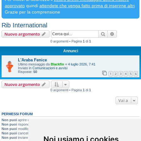
approvato
quindi
attendete che venga fatto prima di inserirne altri
Grazie per la comprensione
Rib International
Cerca
Ricerca avan
Nuovo argomento
0 argomenti • Pagina
1
di
1
Annunci
L'Araba Fenice
Ultimo messaggio da
Blackfin
«
4 luglio 2026, 7:41
Inviato in
Comunicazioni e avvisi
Risposte:
50
1
2
3
4
5
6
Nuovo argomento
0 argomenti • Pagina
1
di
1
Vai a
PERMESSI FORUM
Non puoi
aprire nuovi argomenti
Non puoi
rispondere negli argomenti
Non puoi
modificare i tuoi messaggi
Non puoi
cancellare i tuoi messaggi
Noi usiamo i cookies
Non puoi
inviare allegati