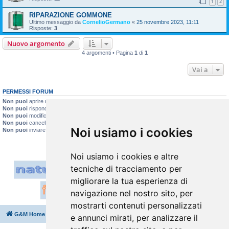
1
2
RIPARAZIONE GOMMONE
Ultimo messaggio da
CornelioGermano
«
25 novembre 2023, 11:11
Risposte:
3
Nuovo argomento
4 argomenti • Pagina
1
di
1
Vai a
PERMESSI FORUM
Non puoi
aprire nuovi argomenti
Non puoi
rispondere negli argomenti
Non puoi
modificare i tuoi messaggi
Non puoi
cancellare i tuoi messaggi
Noi usiamo i cookies
Non puoi
inviare allegati
Noi usiamo i cookies e altre
tecniche di tracciamento per
migliorare la tua esperienza di
navigazione nel nostro sito, per
mostrarti contenuti personalizzati
G&M Home
Indice
Cancella cookie
Tutti gli orari sono
UTC+02:00
e annunci mirati, per analizzare il