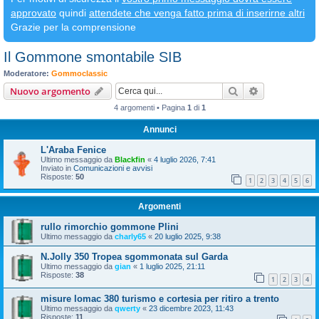
approvato
quindi
attendete che venga fatto prima di inserirne altri
Grazie per la comprensione
Il Gommone smontabile SIB
Moderatore:
Gommoclassic
Cerca
Ricerca avan
Nuovo argomento
4 argomenti • Pagina
1
di
1
Annunci
L'Araba Fenice
Ultimo messaggio da
Blackfin
«
4 luglio 2026, 7:41
Inviato in
Comunicazioni e avvisi
Risposte:
50
1
2
3
4
5
6
Argomenti
rullo rimorchio gommone Plini
Ultimo messaggio da
charly65
«
20 luglio 2025, 9:38
N.Jolly 350 Tropea sgommonata sul Garda
Ultimo messaggio da
gian
«
1 luglio 2025, 21:11
Risposte:
38
1
2
3
4
misure lomac 380 turismo e cortesia per ritiro a trento
Ultimo messaggio da
qwerty
«
23 dicembre 2023, 11:43
Risposte:
11