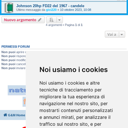
Johnson 20hp FD22 del 1967 - candele
Ultimo messaggio da
gici220
«
10 ottobre 2023, 10:08
Nuovo argomento
4 argomenti • Pagina
1
di
1
Vai a
PERMESSI FORUM
Non puoi
aprire nuovi argomenti
Non puoi
rispondere negli argomenti
Non puoi
modificare i tuoi messaggi
Non puoi
cancellare i tuoi messaggi
Noi usiamo i cookies
Non puoi
inviare allegati
Noi usiamo i cookies e altre
tecniche di tracciamento per
migliorare la tua esperienza di
navigazione nel nostro sito, per
mostrarti contenuti personalizzati
G&M Home
Indice
Cancella cookie
Tutti gli orari sono
UTC+02:00
e annunci mirati, per analizzare il
traffico sul nostro sito, e per