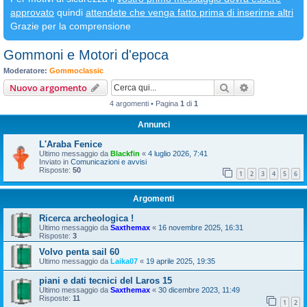
approvato
quindi
attendete che venga fatto prima di inserirne altri
Grazie per la comprensione
Gommoni e Motori d'epoca
Moderatore:
Gommoclassic
Cerca
Ricerca avan
Nuovo argomento
4 argomenti • Pagina
1
di
1
Annunci
L'Araba Fenice
Ultimo messaggio da
Blackfin
«
4 luglio 2026, 7:41
Inviato in
Comunicazioni e avvisi
Risposte:
50
1
2
3
4
5
6
Argomenti
Ricerca archeologica !
Ultimo messaggio da
Saxthemax
«
16 novembre 2025, 16:31
Risposte:
3
Volvo penta sail 60
Ultimo messaggio da
Laika07
«
19 aprile 2025, 19:35
piani e dati tecnici del Laros 15
Ultimo messaggio da
Saxthemax
«
30 dicembre 2023, 11:49
Risposte:
11
1
2