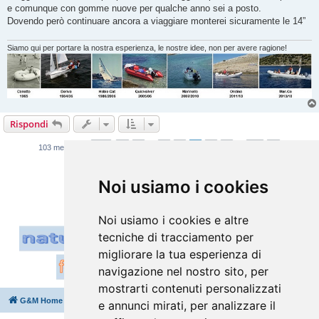
e comunque con gomme nuove per qualche anno sei a posto.
Dovendo però continuare ancora a viaggiare monterei sicuramente le 14”
Siamo qui per portare la nostra esperienza, le nostre idee, non per avere ragione!
Rispondi
Pagina
7
di
11
1
5
6
7
8
9
11
Precedente
Prossim
103 messaggi
…
…
Vai a
Noi usiamo i cookies
Noi usiamo i cookies e altre
tecniche di tracciamento per
migliorare la tua esperienza di
navigazione nel nostro sito, per
mostrarti contenuti personalizzati
G&M Home
Indice
Cancella cookie
Tutti gli orari sono
UTC+02:00
e annunci mirati, per analizzare il