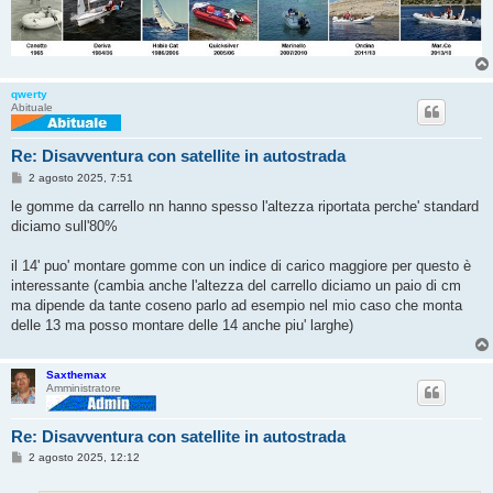
qwerty
Abituale
Re: Disavventura con satellite in autostrada
M
2 agosto 2025, 7:51
e
s
le gomme da carrello nn hanno spesso l'altezza riportata perche' standard
s
diciamo sull'80%
a
g
g
il 14' puo' montare gomme con un indice di carico maggiore per questo è
i
o
interessante (cambia anche l'altezza del carrello diciamo un paio di cm
ma dipende da tante coseno parlo ad esempio nel mio caso che monta
delle 13 ma posso montare delle 14 anche piu' larghe)
Saxthemax
Amministratore
Re: Disavventura con satellite in autostrada
M
2 agosto 2025, 12:12
e
s