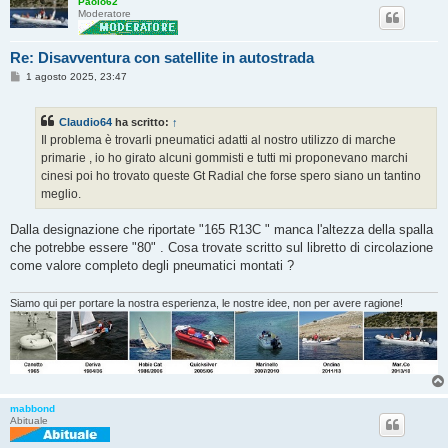
Paolo62
Moderatore
Re: Disavventura con satellite in autostrada
M
1 agosto 2025, 23:47
e
s
s
Claudio64
ha scritto:
↑
a
g
Il problema è trovarli pneumatici adatti al nostro utilizzo di marche
g
primarie , io ho girato alcuni gommisti e tutti mi proponevano marchi
i
o
cinesi poi ho trovato queste Gt Radial che forse spero siano un tantino
meglio.
Dalla designazione che riportate "165 R13C " manca l'altezza della spalla
che potrebbe essere "80" . Cosa trovate scritto sul libretto di circolazione
come valore completo degli pneumatici montati ?
Siamo qui per portare la nostra esperienza, le nostre idee, non per avere ragione!
mabbond
Abituale