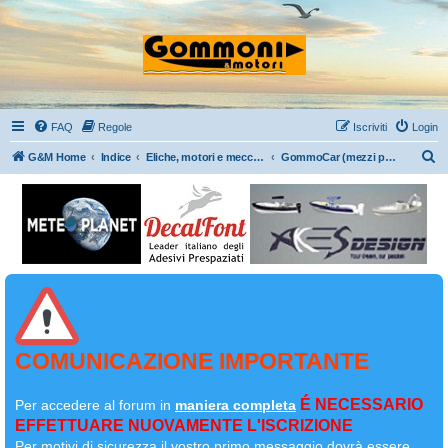
FAQ
Regole
Iscriviti
Login
C
G&M Home
Indice
Eliche, motori e meccanica in generale
GommoCar (mezzi per il traino) - Rimorchi
e
r
c
a
COMUNICAZIONE IMPORTANTE
É NECESSARIO
Per accedere al forum in
maniera completa
EFFETTUARE NUOVAMENTE L'ISCRIZIONE
Per motivi di sicurezza il
vostro primo messaggio dovrà essere