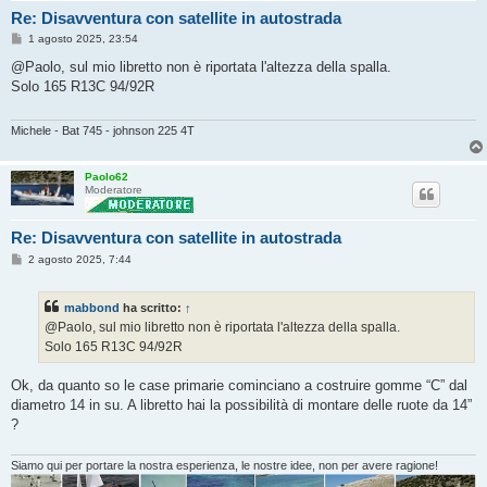
Re: Disavventura con satellite in autostrada
M
1 agosto 2025, 23:54
e
s
@Paolo, sul mio libretto non è riportata l'altezza della spalla.
s
Solo 165 R13C 94/92R
a
g
g
i
Michele - Bat 745 - johnson 225 4T
o
Paolo62
Moderatore
Re: Disavventura con satellite in autostrada
M
2 agosto 2025, 7:44
e
s
s
mabbond
ha scritto:
↑
a
g
@Paolo, sul mio libretto non è riportata l'altezza della spalla.
g
Solo 165 R13C 94/92R
i
o
Ok, da quanto so le case primarie cominciano a costruire gomme “C” dal
diametro 14 in su. A libretto hai la possibilità di montare delle ruote da 14”
?
Siamo qui per portare la nostra esperienza, le nostre idee, non per avere ragione!