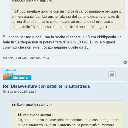
standard diciamo sull'80%
i
o
il 14' puo' montare gomme con un indice di carico maggiore per questo
è interessante (cambia anche l'altezza del carrello diciamo un paio di
cm ma dipende da tante coseno parlo ad esempio nel mio caso che
monta delle 13 ma posso montare delle 14 anche piu' larghe)
Si, anche per me è così, ma la scelta di tenere le 13 era obbligatoria. In
ferie in Sardegna non si poteva fare di più in 13 GG. E poi ero quasi
convinto che non avrei trovato neppure quelle da 13.
Michele - Bat 745 - johnson 225 4T
mabbond
Abituale
Re: Disavventura con satellite in autostrada
M
2 agosto 2025, 12:34
e
s
s
Saxthemax
ha scritto:
↑
a
g
g
Paolo62
ha scritto:
↑
i
o
Ok, da quanto so le case primarie cominciano a costruire gomme
“C” dal diametro 14 in su. A libretto hai la possibilità di montare