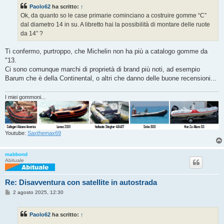
s
Paolo62
ha scritto:
↑
a
g
Ok, da quanto so le case primarie cominciano a costruire gomme “C”
g
dal diametro 14 in su. A libretto hai la possibilità di montare delle ruote
i
o
da 14” ?
Ti confermo, purtroppo, che Michelin non ha più a catalogo gomme da
"13.
Ci sono comunque marchi di proprietà di brand più noti, ad esempio
Barum che è della Continental, o altri che danno delle buone recensioni...
I miei gommoni...
Youtube:
Saxthemax69
mabbond
Abituale
Re: Disavventura con satellite in autostrada
M
2 agosto 2025, 12:30
e
s
s
Paolo62
ha scritto:
↑
a
g