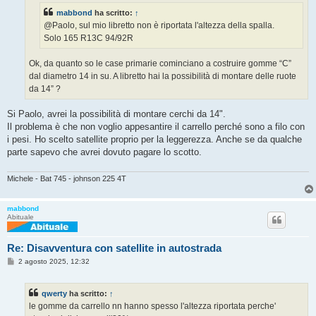
g
mabbond
ha scritto:
↑
i
o
@Paolo, sul mio libretto non è riportata l'altezza della spalla.
Solo 165 R13C 94/92R
Ok, da quanto so le case primarie cominciano a costruire gomme “C”
dal diametro 14 in su. A libretto hai la possibilità di montare delle ruote
da 14” ?
Si Paolo, avrei la possibilità di montare cerchi da 14".
Il problema è che non voglio appesantire il carrello perché sono a filo con
i pesi. Ho scelto satellite proprio per la leggerezza. Anche se da qualche
parte sapevo che avrei dovuto pagare lo scotto.
Michele - Bat 745 - johnson 225 4T
mabbond
Abituale
Re: Disavventura con satellite in autostrada
M
2 agosto 2025, 12:32
e
s
s
qwerty
ha scritto:
↑
a
g
le gomme da carrello nn hanno spesso l'altezza riportata perche'
g