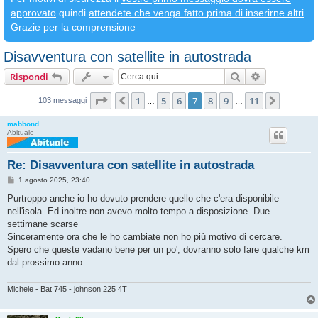
approvato
quindi
attendete che venga fatto prima di inserirne altri
Grazie per la comprensione
Disavventura con satellite in autostrada
Cerca
Ricerca avan
Rispondi
Pagina
7
di
11
1
5
6
7
8
9
11
Precedente
Prossim
103 messaggi
…
…
mabbond
Abituale
Re: Disavventura con satellite in autostrada
M
1 agosto 2025, 23:40
e
s
Purtroppo anche io ho dovuto prendere quello che c'era disponibile
s
nell'isola. Ed inoltre non avevo molto tempo a disposizione. Due
a
g
settimane scarse
g
Sinceramente ora che le ho cambiate non ho più motivo di cercare.
i
o
Spero che queste vadano bene per un po', dovranno solo fare qualche km
dal prossimo anno.
Michele - Bat 745 - johnson 225 4T