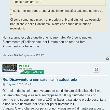
delle ruote da 14” ?
Ti confermo, purtroppo, che Michelin non ha più a catalogo gomme da
"13.
Ci sono comunque marchi di proprietà di brand più noti, ad esempio
Barum che è della Continental, o altri che danno delle buone
recensioni...
Non saranno eccelse quelle che ho montato. Però sono nuove.
Sicuramente più silenziose, per il resto non ho test da fare.
Al momento va bene così.
Michele - Bat 745 - johnson 225 4T
Paolo62
Moderatore
Re: Disavventura con satellite in autostrada
M
2 agosto 2025, 13:47
e
s
Ok, poi le decisioni sono ovviamente condizionate dalle situazioni ma
s
diciamo che meglio essere sovrappeso di 50 Kg piuttosto che con
a
g
gomme che scoppiano, fino al 10% in Italia la sanzione è solo pecuniaria
g
e non serve rientrare nei pesi per poter riprendere il
i
o
Viaggio. Ovvio che se poi pensi di non viaggiare più di tanto sei a posto,