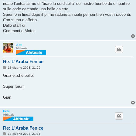
ridato l’entusiasmo di “tirare la cordicella” del nostro fuoribordo e ripartire
sulle onde cercando una bella caletta.
Saremo in linea dopo il primo raduno annuale per sentire i vostri racconti.
Con stima e affetto
Dallo staff di
Gommoni e Motori
gian
Abituale
Re: L'Araba Fenice
M
18 giugno 2023, 21:25
e
s
Grazie..che bello.
s
a
g
Super forum
g
i
o
Gian
Cesi
Abituale
Re: L'Araba Fenice
M
18 giugno 2023, 21:34