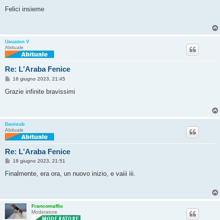
e
s
Felici insieme
s
a
g
g
i
Uauaton V
o
Abituale
Re: L'Araba Fenice
M
18 giugno 2023, 21:45
e
s
Grazie infinite bravissimi
s
a
g
g
i
Danisub
o
Abituale
Re: L'Araba Fenice
M
18 giugno 2023, 21:51
e
s
Finalmente, era ora, un nuovo inizio, e vaiii iii.
s
a
g
g
i
Francomaffio
o
Moderatore