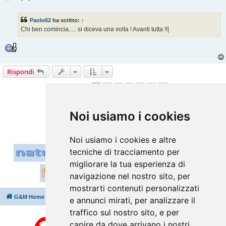
e
s
s
Paolo62
ha scritto:
↑
a
g
Chi ben comincia..... si diceva una volta ! Avanti tutta !!|
g
i
o
Rispondi
1
2
3
4
5
6
Prossimo
51 messaggi
Vai a
Noi usiamo i cookies
Noi usiamo i cookies e altre
tecniche di tracciamento per
migliorare la tua esperienza di
navigazione nel nostro sito, per
mostrarti contenuti personalizzati
G&M Home
Indice
Cancella cookie
Tutti gli orari sono
UTC+02:00
e annunci mirati, per analizzare il
traffico sul nostro sito, e per
capire da dove arrivano i nostri