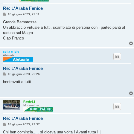
Re: L'Araba Fenice
M
18 giugno 2023, 22:11
e
s
Grande Barbarossa.
s
Un abbraccio virtuale a tutti, scambiato di persona con i partecipanti al
a
g
raduno sul Magra.
g
Ciao Franco
i
o
sella e lele
Abituale
Re: L'Araba Fenice
M
18 giugno 2023, 22:26
e
s
bentrovati a tutti
s
a
g
g
i
Paolo62
o
Moderatore
Re: L'Araba Fenice
M
18 giugno 2023, 22:37
e
s
Chi ben comincia..... si diceva una volta ! Avanti tutta !!|