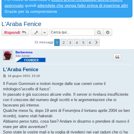
approvato
quindi
attendete che venga fatto prima di inserirne altri
Grazie per la comprensione
L'Araba Fenice
Cerca
Ricerca avan
Rispondi
1
2
3
4
5
6
Prossimo
51 messaggi
Barbarossa
Site Admin
L'Araba Fenice
M
18 giugno 2023, 15:19
e
s
Il Forum Gommoni e motori risorge dalle sue ceneri come il
s
mitologico”uccello di fuoco”.
a
g
In passato è già successo alcune volte. Il server si rivelava insufficiente
g
con il crescere del numero degli iscritti e le argomentazioni che si
i
o
facevano più intense.
Qualche mese fa, dopo 19 anni di Forum(era il lontano aprile 2004 se ben
ricordo), siamo stati hakerati.
Abbiamo perso tutto, cosa fare? Andare in disarmo o prendere di nuovo il
mare per altre avventure?
Sono state le vostre mail e la voglia di rivederci nei vari raduni che ci ha