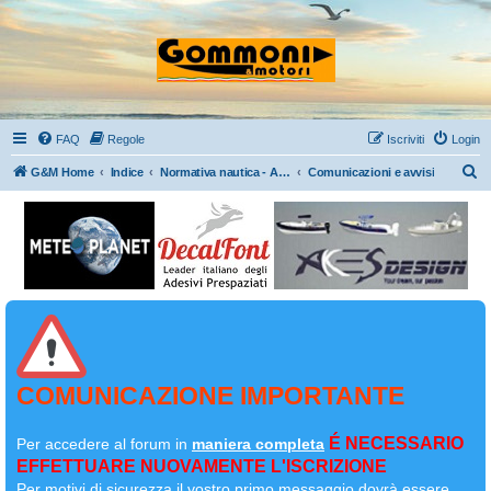
FAQ
Regole
Iscriviti
Login
C
G&M Home
Indice
Normativa nautica - Argomenti vari – Link - Fotografia dal gommone - OT
Comunicazioni e avvisi
e
r
c
a
COMUNICAZIONE IMPORTANTE
É NECESSARIO
Per accedere al forum in
maniera completa
EFFETTUARE NUOVAMENTE L'ISCRIZIONE
Per motivi di sicurezza il
vostro primo messaggio dovrà essere