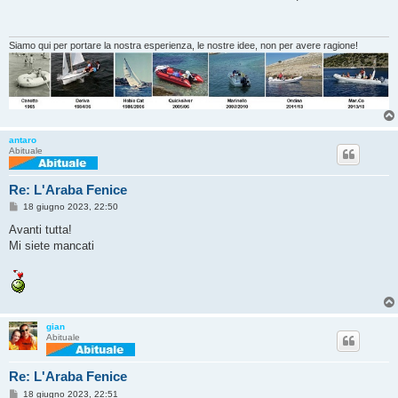
s
a
g
g
i
Siamo qui per portare la nostra esperienza, le nostre idee, non per avere ragione!
o
antaro
Abituale
Re: L'Araba Fenice
M
18 giugno 2023, 22:50
e
s
Avanti tutta!
s
Mi siete mancati
a
g
g
i
o
gian
Abituale
Re: L'Araba Fenice
M
18 giugno 2023, 22:51