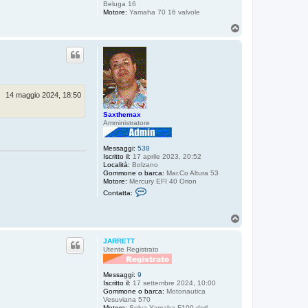
Beluga 16
Motore:
Yamaha 70 16 valvole
T
o
p
14 maggio 2024, 18:50
Saxthemax
Amministratore
Messaggi:
538
Iscritto il:
17 aprile 2023, 20:52
Località:
Bolzano
Gommone o barca:
Mar.Co Altura 53
Motore:
Mercury EFI 40 Orion
C
Contatta:
o
n
t
T
a
o
t
p
t
JARRETT
a
Utente Registrato
S
a
x
Messaggi:
9
t
Iscritto il:
17 settembre 2024, 10:00
h
Gommone o barca:
Motonautica
e
Vesuviana 570
m
Motore:
Selva-Yamaha F100 detl