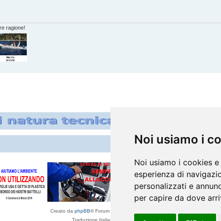
re ragione!
Noi usiamo i c
Noi usiamo i cookies e 
esperienza di navigazio
personalizzati e annunci
per capire da dove arriv
Creato da
phpBB
® Forum Software © phpBB Limited
Traduzione Italiana
phpBB-Italia.it