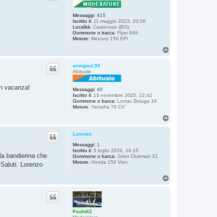
Messaggi:
415
Iscritto il:
11 maggio 2023, 20:06
Località:
Castenaso (BO)
Gommone o barca:
Flyer 646
Motore:
Mercury 150 EFI
T
o
p
aningoul.99
Abituale
in vacanza!
Messaggi:
40
Iscritto il:
15 novembre 2025, 12:42
Gommone o barca:
Lomac Beluga 16
Motore:
Yamaha 70 CV
T
o
p
Lorenzo
Messaggi:
1
Iscritto il:
3 luglio 2026, 16:15
 la bandierina che
Gommone o barca:
Joker Clubman 21
Motore:
Honda 150 Vtec
 Saluti. Lorenzo
T
o
p
Paolo62