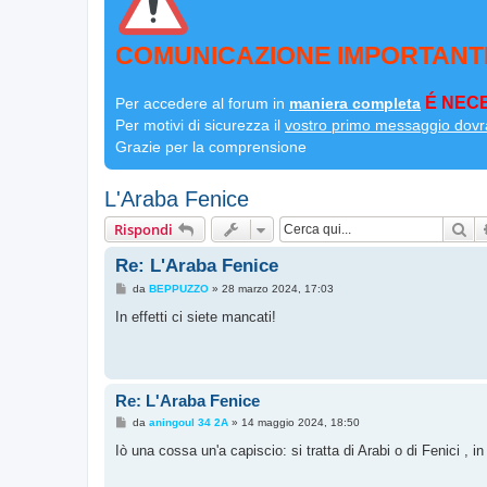
COMUNICAZIONE IMPORTANT
É NECE
Per accedere al forum in
maniera completa
Per motivi di sicurezza il
vostro primo messaggio dovr
Grazie per la comprensione
L'Araba Fenice
Ce
Rispondi
Re: L'Araba Fenice
M
da
BEPPUZZO
»
28 marzo 2024, 17:03
e
s
In effetti ci siete mancati!
s
a
g
g
i
o
Re: L'Araba Fenice
M
da
aningoul 34 2A
»
14 maggio 2024, 18:50
e
s
Iò una cossa un'a capiscio: si tratta di Arabi o di Fenici , 
s
a
g