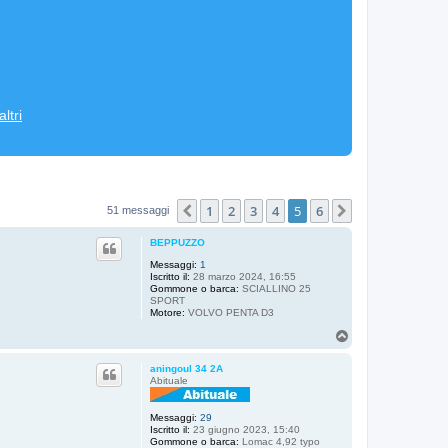
ltri
1
2
3
4
5
6
Precedente
Prossimo
51 messaggi
BEPPUZZO
Messaggi:
1
Iscritto il:
28 marzo 2024, 16:55
Gommone o barca:
SCIALLINO 25
SPORT
Motore:
VOLVO PENTA D3
T
o
p
aningoul 34 2A
Abituale
Messaggi:
29
Iscritto il:
23 giugno 2023, 15:40
Gommone o barca:
Lomac 4,92 typo