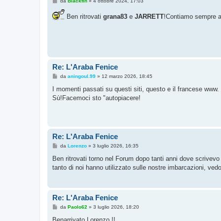
M
da
Blackfin
»
4 ottobre 2024, 17:03
e
s
Ben ritrovati
grana83
e
JARRETT
!Contiamo sempre anc
s
a
g
g
i
o
Re: L'Araba Fenice
M
da
aningoul.99
»
12 marzo 2026, 18:45
e
s
I momenti passati su questi siti, questo e il francese www.
s
Sù!Facemoci sto "autopiacere!
a
g
g
i
o
Re: L'Araba Fenice
M
da
Lorenzo
»
3 luglio 2026, 16:35
e
s
Ben ritrovati torno nel Forum dopo tanti anni dove scrivevo 
s
tanto di noi hanno utilizzato sulle nostre imbarcazioni, ved
a
g
g
i
o
Re: L'Araba Fenice
M
da
Paolo62
»
3 luglio 2026, 18:20
e
s
Benarrivato Lorenzo !!