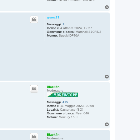
a
x
T
o
p
grana83
Messaggi:
1
Iscritto il:
4 ottobre 2024, 12:57
Gommone o barca:
Marshall S70RT/2
Motore:
Suzuki DF40A
T
o
p
Blackfin
Moderatore
Messaggi:
415
Iscritto il:
11 maggio 2023, 20:06
Località:
Castenaso (BO)
Gommone o barca:
Flyer 646
Motore:
Mercury 150 EFI
T
o
p
Blackfin
Moderatore