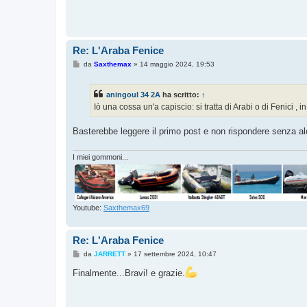
g
i
o
Re: L'Araba Fenice
M
da
Saxthemax
»
14 maggio 2024, 19:53
e
s
s
aningoul 34 2A
ha scritto:
↑
a
g
Iò una cossa un'a capiscio: si tratta di Arabi o di Fenici ,
g
i
o
Basterebbe leggere il primo post e non rispondere senza al
I miei gommoni...
Youtube:
Saxthemax69
Re: L'Araba Fenice
M
da
JARRETT
»
17 settembre 2024, 10:47
e
s
Finalmente...Bravi! e grazie.
s
a
g
g