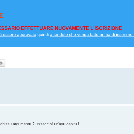
E
SSARIO EFFETTUARE NUOVAMENTE L'ISCRIZIONE
à essere approvato
quindi
attendete che venga fatto prima di inserirne a
rca
Ricerca avanzata
in chissu argumentu ? un'saccio! un'ayu capitu !