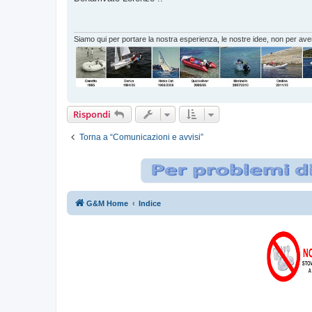
s
a
g
g
i
Siamo qui per portare la nostra esperienza, le nostre idee, non per ave
o
Rispondi
Torna a “Comunicazioni e avvisi”
G&M Home
Indice