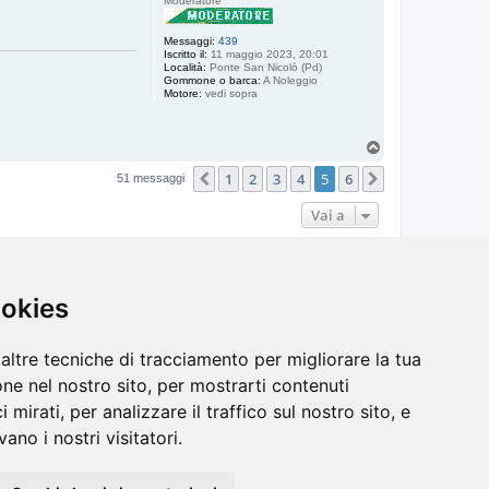
Moderatore
Messaggi:
439
Iscritto il:
11 maggio 2023, 20:01
Località:
Ponte San Nicolò (Pd)
Gommone o barca:
A Noleggio
Motore:
vedi sopra
T
o
1
2
3
4
5
6
p
Precedente
Prossimo
51 messaggi
Vai a
ookies
Cancella cookie
Tutti gli orari sono
UTC+02:00
altre tecniche di tracciamento per migliorare la tua
ne nel nostro sito, per mostrarti contenuti
 mirati, per analizzare il traffico sul nostro sito, e
ano i nostri visitatori.