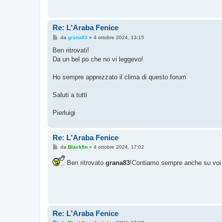
i
o
Re: L'Araba Fenice
M
da
grana83
»
4 ottobre 2024, 13:15
e
s
Ben ritrovati!
s
Da un bel po che no vi leggevo!
a
g
g
Ho sempre apprezzato il clima di questo forum
i
o
Saluti a tutti
Pierluigi
Re: L'Araba Fenice
M
da
Blackfin
»
4 ottobre 2024, 17:02
e
s
Ben ritrovato
grana83
!Contiamo sempre anche su voi Fo
s
a
g
g
i
o
Re: L'Araba Fenice