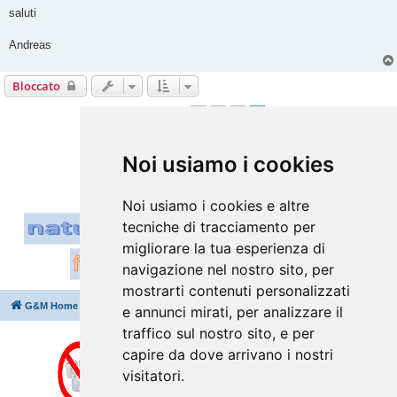
saluti
Andreas
Bloccato
1
2
3
Precedente
24 messaggi
Vai a
Noi usiamo i cookies
Noi usiamo i cookies e altre
tecniche di tracciamento per
migliorare la tua esperienza di
navigazione nel nostro sito, per
mostrarti contenuti personalizzati
G&M Home
Indice
Cancella cookie
Tutti gli orari sono
UTC+02:00
e annunci mirati, per analizzare il
traffico sul nostro sito, e per
capire da dove arrivano i nostri
visitatori.