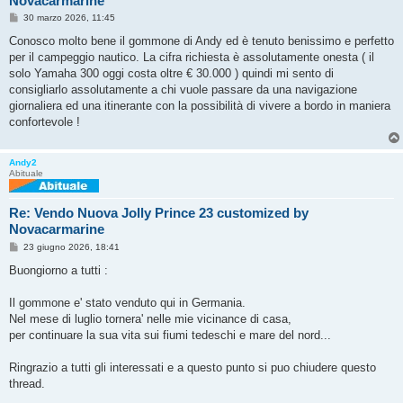
Novacarmarine
M
30 marzo 2026, 11:45
e
s
Conosco molto bene il gommone di Andy ed è tenuto benissimo e perfetto
s
per il campeggio nautico. La cifra richiesta è assolutamente onesta ( il
a
g
solo Yamaha 300 oggi costa oltre € 30.000 ) quindi mi sento di
g
consigliarlo assolutamente a chi vuole passare da una navigazione
i
o
giornaliera ed una itinerante con la possibilità di vivere a bordo in maniera
confortevole !
Andy2
Abituale
Re: Vendo Nuova Jolly Prince 23 customized by
Novacarmarine
M
23 giugno 2026, 18:41
e
s
Buongiorno a tutti :
s
a
g
Il gommone e' stato venduto qui in Germania.
g
Nel mese di luglio tornera' nelle mie vicinance di casa,
i
o
per continuare la sua vita sui fiumi tedeschi e mare del nord...
Ringrazio a tutti gli interessati e a questo punto si puo chiudere questo
thread.