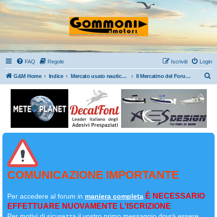
FAQ
Regole
Iscriviti
Login
C
G&M Home
Indice
Mercato usato nautico: Gommoni/Motori/Barche/Rimorchi/Accessori nautici
Il Mercatino del Forum....Buy & Sell
e
r
c
a
COMUNICAZIONE IMPORTANTE
É NECESSARIO
Per accedere al forum in
maniera completa
EFFETTUARE NUOVAMENTE L'ISCRIZIONE
Per motivi di sicurezza il
vostro primo messaggio dovrà essere