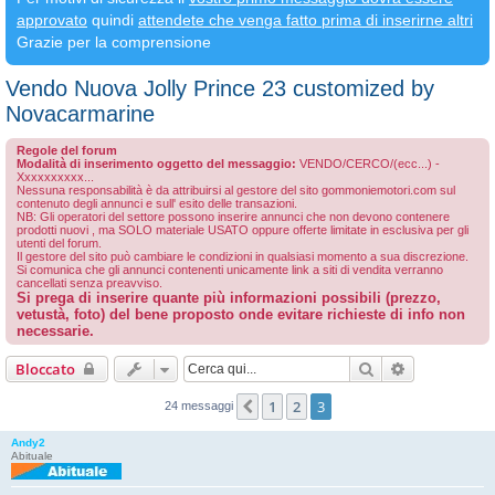
approvato
quindi
attendete che venga fatto prima di inserirne altri
Grazie per la comprensione
Vendo Nuova Jolly Prince 23 customized by
Novacarmarine
Regole del forum
Modalità di inserimento oggetto del messaggio:
VENDO/CERCO/(ecc...) -
Xxxxxxxxxx...
Nessuna responsabilità è da attribuirsi al gestore del sito gommoniemotori.com sul
contenuto degli annunci e sull' esito delle transazioni.
NB: Gli operatori del settore possono inserire annunci che non devono contenere
prodotti nuovi , ma SOLO materiale USATO oppure offerte limitate in esclusiva per gli
utenti del forum.
Il gestore del sito può cambiare le condizioni in qualsiasi momento a sua discrezione.
Si comunica che gli annunci contenenti unicamente link a siti di vendita verranno
cancellati senza preavviso.
Si prega di inserire quante più informazioni possibili (prezzo,
vetustà, foto) del bene proposto onde evitare richieste di info non
necessarie.
Cerca
Ricerca avan
Bloccato
1
2
3
Precedente
24 messaggi
Andy2
Abituale