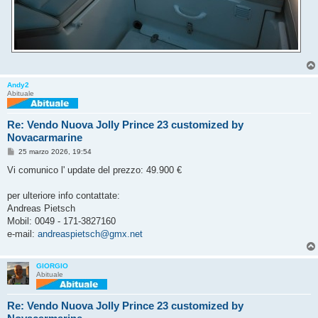
Andy2
Abituale
Re: Vendo Nuova Jolly Prince 23 customized by
Novacarmarine
M
25 marzo 2026, 19:54
e
s
Vi comunico l' update del prezzo: 49.900 €
s
a
g
per ulteriore info contattate:
g
Andreas Pietsch
i
o
Mobil: 0049 - 171-3827160
e-mail:
andreaspietsch@gmx.net
GIORGIO
Abituale
Re: Vendo Nuova Jolly Prince 23 customized by