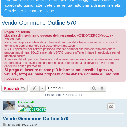
approvato
quindi
attendete che venga fatto prima di inserirne altri
Grazie per la comprensione
Vendo Gommone Outline 570
Regole del forum
Modalità di inserimento oggetto del messaggio:
VENDO/CERCO/(ecc...) -
Xxxxxxxxxx...
Nessuna responsabilità è da attribuirsi al gestore del sito gommoniemotori.com sul
contenuto degli annunci e sull' esito delle transazioni.
NB: Gli operatori del settore possono inserire annunci che non devono contenere
prodotti nuovi , ma SOLO materiale USATO oppure offerte limitate in esclusiva per gli
utenti del forum.
Il gestore del sito può cambiare le condizioni in qualsiasi momento a sua discrezione.
Si comunica che gli annunci contenenti unicamente link a siti di vendita verranno
cancellati senza preavviso.
Si prega di inserire quante più informazioni possibili (prezzo,
vetustà, foto) del bene proposto onde evitare richieste di info non
necessarie.
Cerca
Ricerca avan
Rispondi
1 messaggio • Pagina
1
di
1
Francomaffio
Moderatore
Vendo Gommone Outline 570
M
30 giugno 2026, 17:34