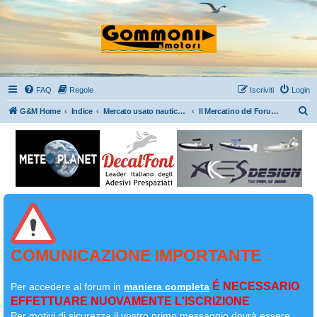
FAQ
Regole
Iscriviti
Login
C
G&M Home
Indice
Mercato usato nautico: Gommoni/Motori/Barche/Rimorchi/Accessori nautici
Il Mercatino del Forum....Buy & Sell
e
r
c
a
COMUNICAZIONE IMPORTANTE
É NECESSARIO
Per accedere al forum in
maniera completa
EFFETTUARE NUOVAMENTE L'ISCRIZIONE
Per motivi di sicurezza il
vostro primo messaggio dovrà essere