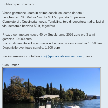
e
s
Pubblico per un amico :
s
a
g
Vendo gommone usato in ottime condizioni come da foto :
g
Lunghezza 570 , Motore Suzuki 40 CV , portata 10 persone
i
o
Completo di : Cuscineria nuova, Tendalino, telo di copertura, radio, luci di
via, serbatoio benzina 50 lt, frigorifero
Prezzo con motore nuovo 40 cv Suzuki anno 2026 zero ore 3 anni
garanzia 19.000 euro
Prezzo di vendita solo gommone ed accessori senza motore 13.500 euro
Disponibile eventuale carrello, 1.500 euro
Per informazioni contattare
info@gardaboatservices.com
, Laura .
Ciao Franco