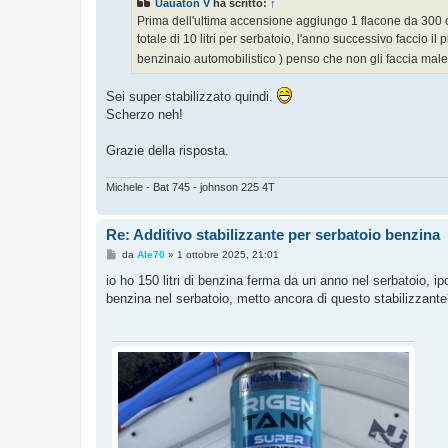
Uauaton V
ha scritto:
↑
a
g
Prima dell'ultima accensione aggiungo 1 flacone da 300 cc
g
totale di 10 litri per serbatoio, l'anno successivo faccio il
i
o
benzinaio automobilistico ) penso che non gli faccia male
Sei super stabilizzato quindi.
Scherzo neh!
Grazie della risposta.
Michele - Bat 745 - johnson 225 4T
Re: Additivo stabilizzante per serbatoio benzina
M
da
Ale70
»
1 ottobre 2025, 21:01
e
s
io ho 150 litri di benzina ferma da un anno nel serbatoio, 
s
benzina nel serbatoio, metto ancora di questo stabilizzante
a
g
g
i
o