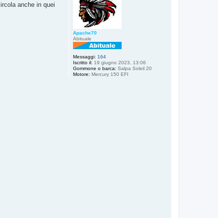
circola anche in quei
Apache70
Abituale
Messaggi:
164
Iscritto il:
19 giugno 2023, 13:06
Gommone o barca:
Salpa Soleil 20
Motore:
Mercury 150 EFI