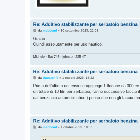
Re: Additivo stabilizzante per serbatoio benzina
M
da
mabbond
»
30 settembre 2025, 22:58
e
s
Grazie.
s
Quindi assolutamente per uso nautico.
a
g
g
i
Michele - Bat 745 - johnson 225 4T
o
Re: Additivo stabilizzante per serbatoio benzina
M
da
Uauaton V
»
1 ottobre 2025, 18:22
e
s
Prima dell'ultima accensione aggiungo 1 flacone da 300 cc p
s
un totale di 10 litri per serbatoio, l'anno successivo faccio i
a
g
dal benzinaio automobilistico ) penso che non gli faccia mal
g
i
o
Re: Additivo stabilizzante per serbatoio benzina
M
da
mabbond
»
1 ottobre 2025, 18:36
e
s
s