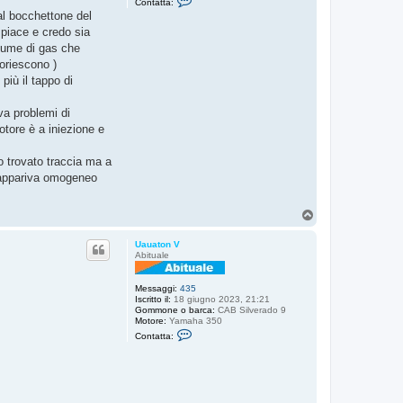
Contatta:
o
al bocchettone del
n
t
piace e credo sia
a
olume di gas che
t
t
uoriescono )
a
più il tappo di
U
a
u
va problemi di
a
t
otore è a iniezione e
o
n
V
o trovato traccia ma a
to appariva omogeneo
T
o
p
Uauaton V
Abituale
Messaggi:
435
Iscritto il:
18 giugno 2023, 21:21
Gommone o barca:
CAB Silverado 9
Motore:
Yamaha 350
C
Contatta:
o
n
t
a
t
t