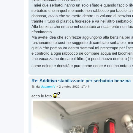
i
o
I miei due serbatoi hanno un solo sfiato e quando faccio ri
serbatoio che in quel momento non rabbocco poi faccio la 
dannosa, ovvio che se metto dentro un volume di benzina nel
tramite il tubo di plastica fuoriesce e va nell’altro serbatoi
Alla benzina che rimane nel serbatoio annualmente non facci
rifornimento.
Ma avete idea che schifezze aggiungono alla benzina per a
funzionamento così ho suggerito di cambiare serbatoio, mira
quello che pompa va dentro semmai mi preoccupo per l’acq
e controllo a ogni rabbocco se compare acqua nel bicchierino
fine vacanza ho drenato il filtro ( e poi di nuovo riempito 
come colore e densità e pure come odore e non ho notato nu
Re: Additivo stabilizzante per serbatoio benzina
M
da
Uauaton V
»
2 ottobre 2025, 17:44
e
s
ecco le foto
s
a
g
g
i
o