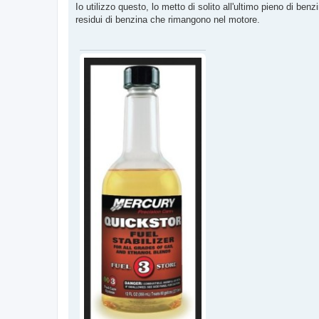
s
Io utilizzo questo, lo metto di solito all'ultimo pieno di be
s
residui di benzina che rimangono nel motore.
a
g
g
i
o