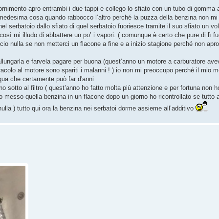
fornimento apro entrambi i due tappi e collego lo sfiato con un tubo di gomma 
medesima cosa quando rabbocco l’altro perché la puzza della benzina non mi 
 serbatoio dallo sfiato di quel serbatoio fuoriesce tramite il suo sfiato un v
o così mi illudo di abbattere un po’ i vapori. ( comunque è certo che pure di lì f
o nulla se non metterci un flacone a fine e a inizio stagione perché non apro 
llungarla e farvela pagare per buona (quest’anno un motore a carburatore ave
colo al motore sono spariti i malanni ! ) io non mi preoccupo perché il mio m
ua che certamente può far d'anni
 sotto al filtro ( quest’anno ho fatto molta più attenzione e per fortuna non h
) ho messo quella benzina in un flacone dopo un giorno ho ricontrollato se tut
lla ) tutto qui ora la benzina nei serbatoi dorme assieme all’additivo