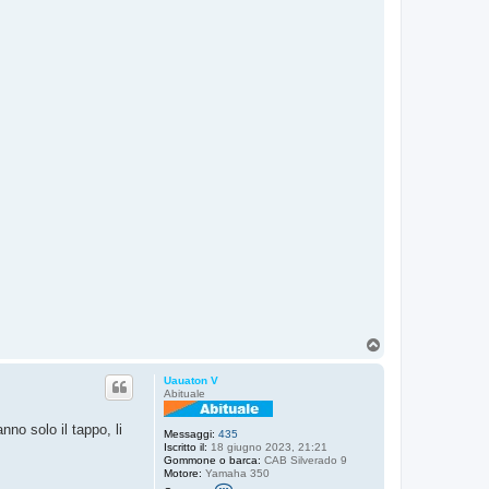
T
o
p
Uauaton V
Abituale
no solo il tappo, li
Messaggi:
435
Iscritto il:
18 giugno 2023, 21:21
Gommone o barca:
CAB Silverado 9
Motore:
Yamaha 350
C