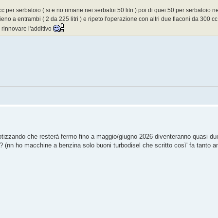
 per serbatoio ( si e no rimane nei serbatoi 50 litri ) poi di quei 50 per serbatoio
 pieno a entrambi ( 2 da 225 litri ) e ripeto l'operazione con altri due flaconi da 300 c
 rinnovare l'additivo
ipotizzando che resterà fermo fino a maggio/giugno 2026 diventeranno quasi du
? (nn ho macchine a benzina solo buoni turbodisel che scritto così' fa tanto an