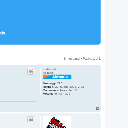
ltri
8 messaggi • Pagina
1
di
1
mabbond
Abituale
Messaggi:
226
Iscritto il:
29 giugno 2023, 2:22
Gommone o barca:
bat 745
Motore:
johnson 225
T
o
p