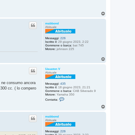
T
o
p
mabbond
Abituale
Messaggi:
226
Iscritto il:
29 giugno 2023, 2:22
Gommone o barca:
bat 745
Motore:
johnson 225
T
o
p
Uauaton V
Abituale
oio ne consumo ancora
Messaggi:
435
Iscritto il:
18 giugno 2023, 21:21
da 300 cc. ( lo compero
Gommone o barca:
CAB Silverado 9
Motore:
Yamaha 350
C
Contatta:
o
n
T
t
o
a
p
t
mabbond
t
Abituale
a
U
a
Messaggi:
226
u
Iscritto il:
29 giugno 2023, 2:22