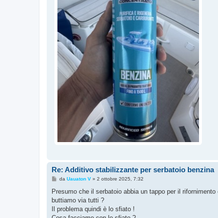
Re: Additivo stabilizzante per serbatoio benzina
M
da
Uauaton V
»
2 ottobre 2025, 7:32
e
s
Presumo che il serbatoio abbia un tappo per il rifornimento 
s
buttiamo via tutti ?
a
g
Il problema quindi è lo sfiato !
g
Cosa facciamo con lo sfiato ?