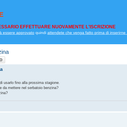
E
SSARIO EFFETTUARE NUOVAMENTE L'ISCRIZIONE
à essere approvato
quindi
attendete che venga fatto prima di inserirne a
zina
rca
Ricerca avanzata
na
di usarlo fino alla prossima stagione.
te da mettere nel serbatoio benzina?
zina?