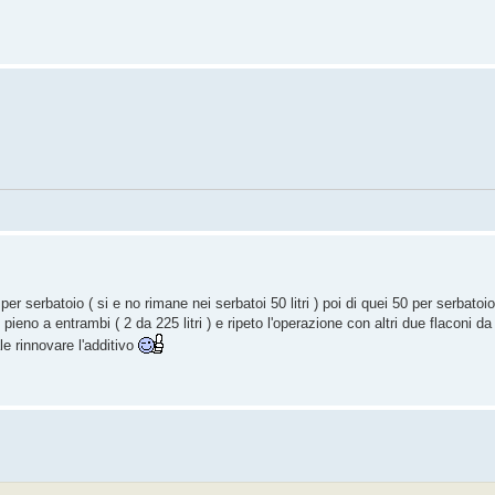
er serbatoio ( si e no rimane nei serbatoi 50 litri ) poi di quei 50 per serbat
l pieno a entrambi ( 2 da 225 litri ) e ripeto l'operazione con altri due flaconi 
e rinnovare l'additivo