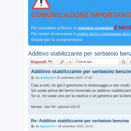
COMUNICAZIONE IMPORTANT
É NECE
Per accedere al forum in
maniera completa
Per motivi di sicurezza il
vostro primo messaggio dovr
Grazie per la comprensione
Additivo stabilizzante per serbatoio ben
Ce
Rispondi
Additivo stabilizzante per serbatoio benzi
M
da
mabbond
»
30 settembre 2025, 17:42
e
s
Ciao a tutti, ho già il gommone in rimessaggio e non credo 
s
Voi usate prima del fermo invernale un additivo stabilizzan
a
g
Se si, ne usate uno per la nautica o un generico per la ben
g
i
o
Michele - Bat 745 - johnson 225 4T
Re: Additivo stabilizzante per serbatoio benzina
M
da
Apache70
»
30 settembre 2025, 22:51
e