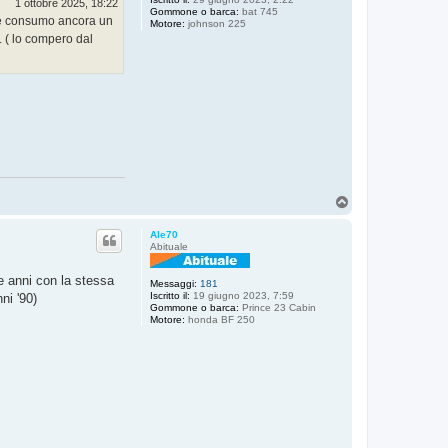
1 ottobre 2025, 18:22
a
Gommone o barca:
bat 745
 ne consumo ancora un
t
Motore:
johnson 225
o
c. ( lo compero dal
n
V
T
o
p
Ale70
Abituale
e anni con la stessa
Messaggi:
181
Iscritto il:
19 giugno 2023, 7:59
ni '90)
Gommone o barca:
Prince 23 Cabin
Motore:
honda BF 250