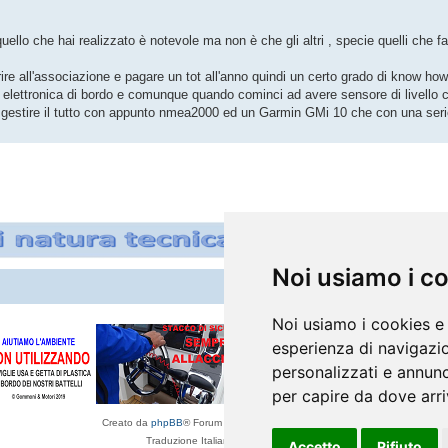
uello che hai realizzato è notevole ma non è che gli altri , specie quelli che f
re all'associazione e pagare un tot all'anno quindi un certo grado di know how
oro elettronica di bordo e comunque quando cominci ad avere sensore di livello
e gestire il tutto con appunto nmea2000 ed un Garmin GMi 10 che con una seri
Noi usiamo i c
Noi usiamo i cookies e 
esperienza di navigazio
personalizzati e annunci
per capire da dove arriv
Creato da
phpBB
® Forum Software © phpBB Limited
Traduzione Italiana
phpBB-Italia.it
Accetto
Rifiuto