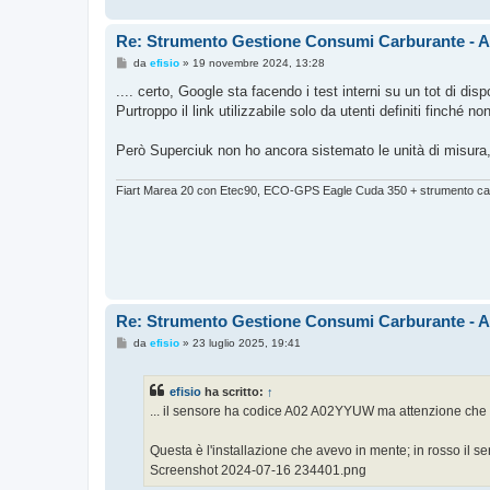
Re: Strumento Gestione Consumi Carburante - 
M
da
efisio
»
19 novembre 2024, 13:28
e
s
.... certo, Google sta facendo i test interni su un tot di disp
s
Purtroppo il link utilizzabile solo da utenti definiti finché
a
g
g
Però Superciuk non ho ancora sistemato le unità di misur
i
o
Fiart Marea 20 con Etec90, ECO-GPS Eagle Cuda 350 + strumento car
Re: Strumento Gestione Consumi Carburante - 
M
da
efisio
»
23 luglio 2025, 19:41
e
s
s
efisio
ha scritto:
↑
a
g
... il sensore ha codice A02 A02YYUW ma attenzione che ci
g
i
o
Questa è l'installazione che avevo in mente; in rosso il ser
Screenshot 2024-07-16 234401.png