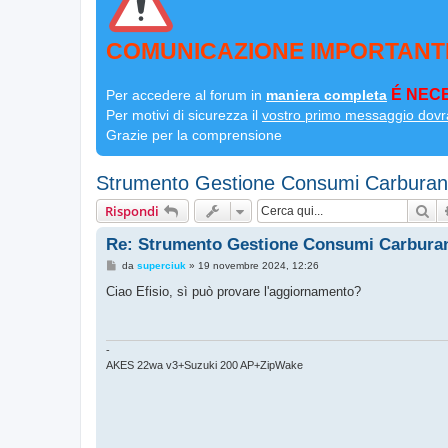
COMUNICAZIONE IMPORTANT
É NECE
Per accedere al forum in
maniera completa
Per motivi di sicurezza il
vostro primo messaggio dovr
Grazie per la comprensione
Strumento Gestione Consumi Carburant
Ce
Rispondi
Re: Strumento Gestione Consumi Carburan
M
da
superciuk
»
19 novembre 2024, 12:26
e
s
Ciao Efisio, sì può provare l'aggiornamento?
s
a
g
g
i
-
o
AKES 22wa v3+Suzuki 200 AP+ZipWake