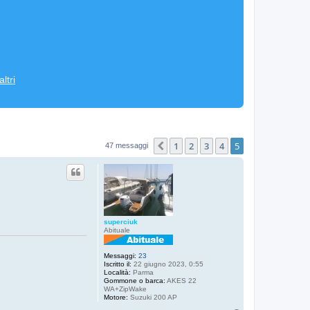
ltri
1
2
3
4
5
Precedente
47 messaggi
superciuk
Abituale
Messaggi:
23
Iscritto il:
22 giugno 2023, 0:55
Località:
Parma
Gommone o barca:
AKES 22
WA+ZipWake
Motore:
Suzuki 200 AP