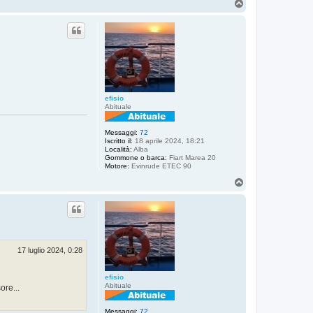
T
o
p
efisio
Abituale
Messaggi:
72
Iscritto il:
18 aprile 2024, 18:21
Località:
Alba
Gommone o barca:
Fiart Marea 20
Motore:
Evinrude ETEC 90
T
o
p
17 luglio 2024, 0:28
efisio
Abituale
ore...
Messaggi:
72