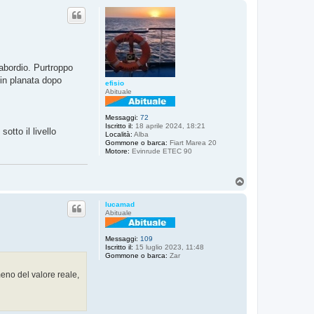
p
abordio. Purtroppo
 in planata dopo
efisio
Abituale
Messaggi:
72
Iscritto il:
18 aprile 2024, 18:21
otto il livello
Località:
Alba
Gommone o barca:
Fiart Marea 20
Motore:
Evinrude ETEC 90
T
o
p
lucamad
Abituale
Messaggi:
109
Iscritto il:
15 luglio 2023, 11:48
Gommone o barca:
Zar
eno del valore reale,