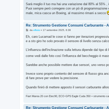
Sarà meglio il tuo ma hai una variazione dal 80% al 55% , 
Puoi sempre però corregere con un pò di programmazione ed
male, mica casca un Boeing, al massimo rimani a secco
Re: Strumento Gestione Consumi Carburante - 
M
da
efisio
»
17 settembre 2025, 6:38
e
s
Eh, caro Lucamad le cose si fanno per iterazioni progressiv
s
e a sto giro ho solo provato il sensore di livello senza calcol
a
g
g
L'influenza dell'inclinazione sulla lettura dipende dal tipo d
i
o
come vedi dalle foto così l'influenza del beccheggio è ma
Sarebbe anche possibile mettere due sensori, uno verso p
Invece sono proprio contento del sensore di flusso gira anc
di fare prove per vedere la precisione.
Quando finirò di mettere apposto il sensori carburante allo
Fiart Marea 20 con Etec90, ECO-GPS Eagle Cuda 350 + strumento car
Re: Strumento Gestione Consumi Carburante - 