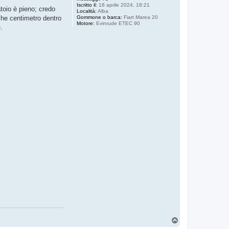
Iscritto il:
18 aprile 2024, 18:21
toio è pieno; credo
Località:
Alba
Gommone o barca:
Fiart Marea 20
lche centimetro dentro
Motore:
Evinrude ETEC 90
.
T
o