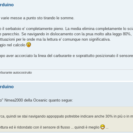
Arduino
 varie messe a punto sto tirando le somme.
ndo il serbatoio e' completamente pieno. La media elimina completamente lo sci
sce parecchio. Se navigando in dislocamento con la prua molto alta leggo 80%,
ttuazioni per le onde ma la lettura e' comunque non significativa.
ggio nel calcolo
opo aver accorciato la linea del carburante e soprattutto posizionato il sensore s
burante autocostruito
Arduino
rico" Nmea2000 della Oceanic quanto segue:
arca, quindi se stai navigando appoppato potrebbe indicare anche 30% in più o in m
lettura ed è ridondato con il sensore di flusso ... quindi è meglio
...