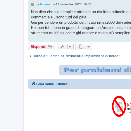
M
da
lucamad
»
17 settembre 2025, 16:58
e
s
Non dico che sia semplice ottenere un risultato ottimale e q
s
commerciale , sono tutti dei pirla .
a
g
Già per vendere un prodotto certificato nmea2000 devi aderi
g
Poi non tutti sono in grado di integrare un Arduino nella l
i
o
strumento multifunzione e giri motore è molto più semplic
Rispondi
Torna a “Elettronica, strumenti e impiantistica di bordo”
G&M Home
Indice