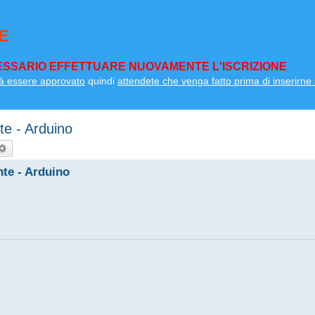
E
SSARIO EFFETTUARE NUOVAMENTE L'ISCRIZIONE
à essere approvato
quindi
attendete che venga fatto prima di inserirne a
e - Arduino
rca
Ricerca avanzata
te - Arduino