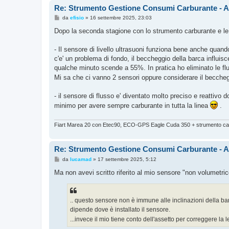
Re: Strumento Gestione Consumi Carburante - 
M
da
efisio
»
16 settembre 2025, 23:03
e
s
Dopo la seconda stagione con lo strumento carburante e le
s
a
g
- Il sensore di livello ultrasuoni funziona bene anche qua
g
c'e' un problema di fondo, il beccheggio della barca influi
i
o
qualche minuto scende a 55%. In pratica ho eliminato le flu
Mi sa che ci vanno 2 sensori oppure considerare il becche
- il sensore di flusso e' diventato molto preciso e reattivo d
minimo per avere sempre carburante in tutta la linea
.
Fiart Marea 20 con Etec90, ECO-GPS Eagle Cuda 350 + strumento car
Re: Strumento Gestione Consumi Carburante - 
M
da
lucamad
»
17 settembre 2025, 5:12
e
s
Ma non avevi scritto riferito al mio sensore "non volumet
s
a
g
g
.. questo sensore non è immune alle inclinazioni della b
i
o
dipende dove è installato il sensore.
...invece il mio tiene conto dell'assetto per correggere la 