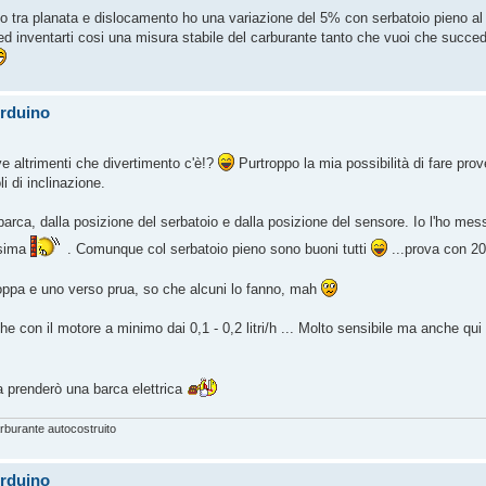
io tra planata e dislocamento ho una variazione del 5% con serbatoio pieno a
 inventarti cosi una misura stabile del carburante tanto che vuoi che succe
Arduino
e altrimenti che divertimento c'è!?
Purtroppo la mia possibilità di fare prove
i di inclinazione.
i barca, dalla posizione del serbatoio e dalla posizione del sensore. Io l'ho mes
ssima
. Comunque col serbatoio pieno sono buoni tutti
...prova con 20
oppa e uno verso prua, so che alcuni lo fanno, mah
he con il motore a minimo dai 0,1 - 0,2 litri/h ... Molto sensibile ma anche q
ra prenderò una barca elettrica
burante autocostruito
Arduino