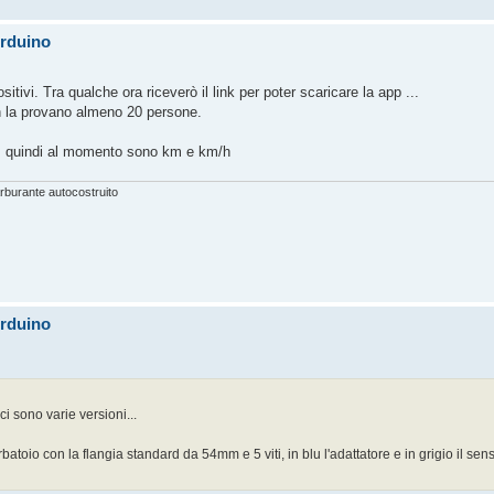
Arduino
ositivi. Tra qualche ora riceverò il link per poter scaricare la app ...
 non la provano almeno 20 persone.
a, quindi al momento sono km e km/h
burante autocostruito
Arduino
 sono varie versioni...
batoio con la flangia standard da 54mm e 5 viti, in blu l'adattatore e in grigio il sens