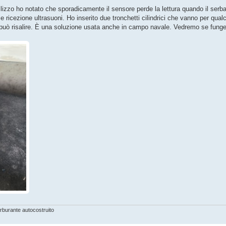
ilizzo ho notato che sporadicamente il sensore perde la lettura quando il serba
e ricezione ultrasuoni. Ho inserito due tronchetti cilindrici che vanno per qua
on può risalire. È una soluzione usata anche in campo navale. Vedremo se funge
burante autocostruito