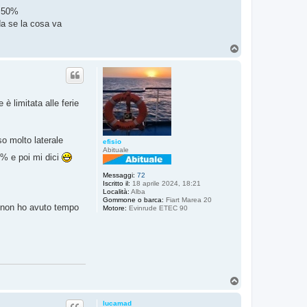
l 50%
da se la cosa va
T
o
p
 è limitata alle ferie
so molto laterale
efisio
Abituale
% e poi mi dici
Messaggi:
72
Iscritto il:
18 aprile 2024, 18:21
Località:
Alba
Gommone o barca:
Fiart Marea 20
ui non ho avuto tempo
Motore:
Evinrude ETEC 90
T
o
p
lucamad