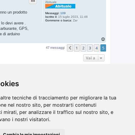
Abituale
anno un prodotto
Messaggi:
109
Iscritto il:
15 luglio 2023, 11:48
Gommone o barca:
Zar
 lo devi avere .
 carburante, GPS,
e di arduino
T
o
1
2
3
4
5
p
Precedente
47 messaggi
Vai a
ookies
Cancella cookie
Tutti gli orari sono
UTC+02:00
altre tecniche di tracciamento per migliorare la tua
ne nel nostro sito, per mostrarti contenuti
 mirati, per analizzare il traffico sul nostro sito, e
ano i nostri visitatori.
Cambia le mie impostazioni