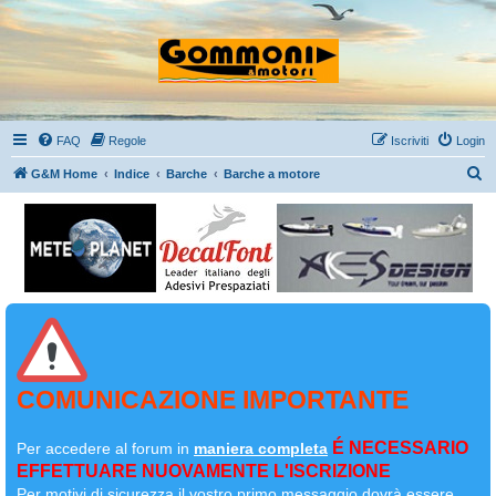
FAQ
Regole
Iscriviti
Login
C
G&M Home
Indice
Barche
Barche a motore
e
r
c
a
COMUNICAZIONE IMPORTANTE
É NECESSARIO
Per accedere al forum in
maniera completa
EFFETTUARE NUOVAMENTE L'ISCRIZIONE
Per motivi di sicurezza il
vostro primo messaggio dovrà essere