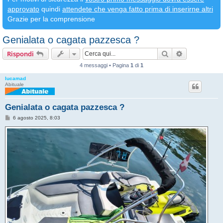
approvato
quindi
attendete che venga fatto prima di inserirne altri
Grazie per la comprensione
Genialata o cagata pazzesca ?
Cerca
Ricerca avan
Rispondi
4 messaggi • Pagina
1
di
1
lucamad
Abituale
Genialata o cagata pazzesca ?
M
6 agosto 2025, 8:03
e
s
s
a
g
g
i
o