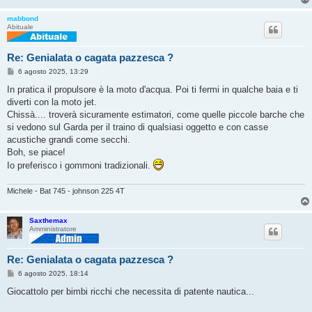
mabbond
Abituale
Re: Genialata o cagata pazzesca ?
M
6 agosto 2025, 13:29
e
s
In pratica il propulsore è la moto d'acqua. Poi ti fermi in qualche baia e ti
s
diverti con la moto jet.
a
g
Chissà.... troverà sicuramente estimatori, come quelle piccole barche che
g
si vedono sul Garda per il traino di qualsiasi oggetto e con casse
i
o
acustiche grandi come secchi.
Boh, se piace!
Io preferisco i gommoni tradizionali.
Michele - Bat 745 - johnson 225 4T
Saxthemax
Amministratore
Re: Genialata o cagata pazzesca ?
M
6 agosto 2025, 18:14
e
s
Giocattolo per bimbi ricchi che necessita di patente nautica...
s
a