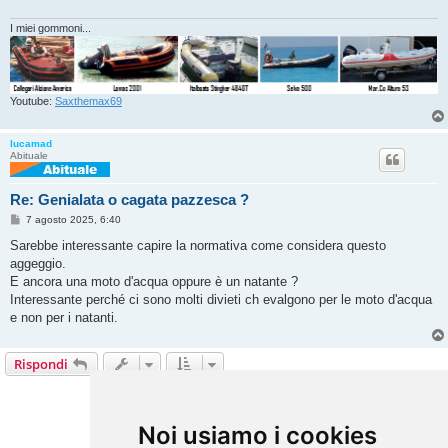
g
g
i
I miei gommoni...
o
Youtube:
Saxthemax69
lucamad
Abituale
Re: Genialata o cagata pazzesca ?
M
7 agosto 2025, 6:40
e
s
Sarebbe interessante capire la normativa come considera questo
s
aggeggio.
a
g
E ancora una moto d'acqua oppure è un natante ?
g
Interessante perché ci sono molti divieti ch evalgono per le moto d'acqua
i
o
e non per i natanti.
Rispondi
4 messaggi • Pagina
1
di
1
Vai a
Noi usiamo i cookies