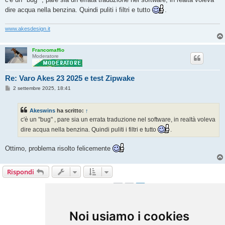
s
dire acqua nella benzina. Quindi puliti i filtri e tutto
.
a
g
g
i
www.akesdesign.it
o
Francomaffio
Moderatore
Re: Varo Akes 23 2025 e test Zipwake
M
2 settembre 2025, 18:41
e
s
s
Akeswins
ha scritto:
↑
a
g
c'è un "bug" , pare sia un errata traduzione nel software, in realtà voleva
g
dire acqua nella benzina. Quindi puliti i filtri e tutto
.
i
o
Ottimo, problema risolto felicemente
Rispondi
1
2
Precedente
13 messaggi
Vai a
Noi usiamo i cookies