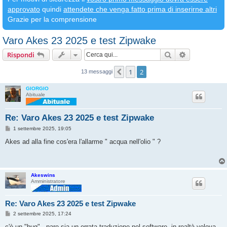
approvato
quindi
attendete che venga fatto prima di inserirne altri
Grazie per la comprensione
Varo Akes 23 2025 e test Zipwake
Cerca
Ricerca avan
Rispondi
1
2
Precedente
13 messaggi
GIORGIO
Abituale
Re: Varo Akes 23 2025 e test Zipwake
M
1 settembre 2025, 19:05
e
s
Akes ad alla fine cos'era l'allarme " acqua nell'olio " ?
s
a
g
g
i
Akeswins
o
Amministratore
Re: Varo Akes 23 2025 e test Zipwake
M
2 settembre 2025, 17:24
e
s
c'è un "bug" , pare sia un errata traduzione nel software, in realtà voleva