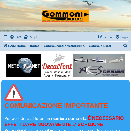
FAQ
Regole
Iscriviti
Login
C
G&M Home
Indice
Carene, scafi e vetroresina
Carene e Scafi
e
r
c
a
COMUNICAZIONE IMPORTANTE
É NECESSARIO
Per accedere al forum in
maniera completa
EFFETTUARE NUOVAMENTE L'ISCRIZIONE
Per motivi di sicurezza il
vostro primo messaggio dovrà essere