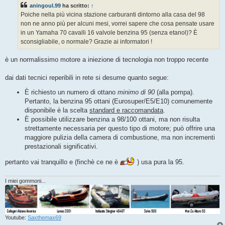
s
aningoul.99
ha scritto:
↑
a
g
Poiche nella più vicina stazione carburanti dintorno alla casa del 98
g
non ne anno più per alcuni mesi, vorrei sapere che cosa pensate usare
i
o
in un Yamaha 70 cavalli 16 valvole benzina 95 (senza etanol)? È
sconsigliabile, o normale? Grazie ai informatori !
è un normalissimo motore a iniezione di tecnologia non troppo recente
dai dati tecnici reperibili in rete si desume quanto segue:
È richiesto un numero di ottano
minimo di 90
(alla pompa).
Pertanto, la benzina 95 ottani (Eurosuper/E5/E10) comunemente
disponibile è la scelta
standard e raccomandata
.
È possibile utilizzare benzina a 98/100 ottani, ma non risulta
strettamente necessaria per questo tipo di motore; può offrire una
maggiore pulizia della camera di combustione, ma non incrementi
prestazionali significativi.
pertanto vai tranquillo e (finchè ce ne è
) usa pura la 95.
I miei gommoni...
Youtube:
Saxthemax69