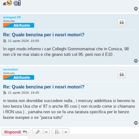
aningoul.99
Abituale
Re: Quale benzina per i nosri motori?
M
21 aprile 2026, 10:55
e
s
In ogni modo informo i cari Colleghi Gommomarinai che in Corsica, 98
s
non c'è ne mai stato e che girano tutti col 95: però non il E10 .
a
g
g
i
memobon
o
Abituale
Re: Quale benzina per i nosri motori?
M
21 aprile 2026, 16:45
e
s
in teoria non dovrebbe succedere nulla , i mercury addirittura si bevono la
s
loro benza Usa che e' 87 o anche 85 cosi ( non ricordo come si chiamano
a
g
i RON usa ) , yamaha non so se fa una taratura specifica per le benze
g
buone europee o se "passa tutto"
i
o
Rispondi