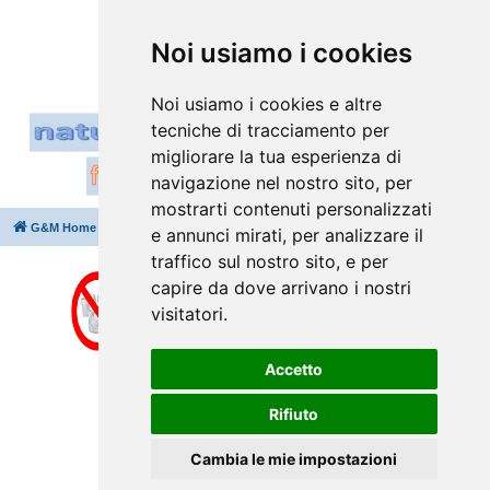
6 messaggi • Pagina
1
di
1
Vai a
Noi usiamo i cookies
Noi usiamo i cookies e altre
tecniche di tracciamento per
migliorare la tua esperienza di
navigazione nel nostro sito, per
mostrarti contenuti personalizzati
G&M Home
Indice
Cancella cookie
Tutti gli orari sono
UTC+02:00
e annunci mirati, per analizzare il
traffico sul nostro sito, e per
capire da dove arrivano i nostri
visitatori.
Accetto
Rifiuto
Cambia le mie impostazioni
Creato da
phpBB
® Forum Software © phpBB Limited
Traduzione Italiana
phpBB-Italia.it