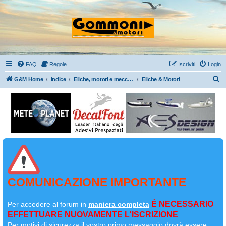
FAQ
Regole
Iscriviti
Login
C
G&M Home
Indice
Eliche, motori e meccanica in generale
Eliche & Motori
e
r
c
a
COMUNICAZIONE IMPORTANTE
É NECESSARIO
Per accedere al forum in
maniera completa
EFFETTUARE NUOVAMENTE L'ISCRIZIONE
Per motivi di sicurezza il
vostro primo messaggio dovrà essere