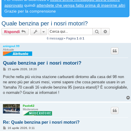
approvato
quindi
attendete che venga fatto prima di inserirne altri
Grazie per la comprensione
Quale benzina per i nosri motori?
Cerca
Ricerca avan
Rispondi
6 messaggi • Pagina
1
di
1
aningoul.99
Abituale
Quale benzina per i nosri motori?
M
15 aprile 2026, 18:20
e
s
Poiche nella più vicina stazione carburanti dintorno alla casa del 98 non
s
ne anno più per alcuni mesi, vorrei sapere che cosa pensate usare in un
a
g
Yamaha 70 cavalli 16 valvole benzina 95 (senza etanol)? È sconsigliabile,
g
o normale? Grazie ai informatori !
i
o
Paolo62
Moderatore
Re: Quale benzina per i nosri motori?
M
16 aprile 2026, 0:11