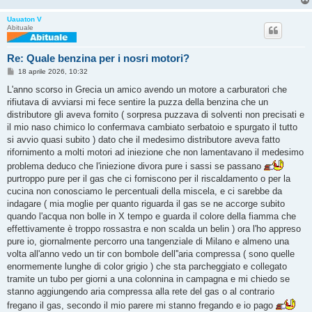
Uauaton V
Abituale
Re: Quale benzina per i nosri motori?
M
18 aprile 2026, 10:32
e
s
L'anno scorso in Grecia un amico avendo un motore a carburatori che
s
rifiutava di avviarsi mi fece sentire la puzza della benzina che un
a
g
distributore gli aveva fornito ( sorpresa puzzava di solventi non precisati e
g
il mio naso chimico lo confermava cambiato serbatoio e spurgato il tutto
i
o
si avvio quasi subito ) dato che il medesimo distributore aveva fatto
rifornimento a molti motori ad iniezione che non lamentavano il medesimo
problema deduco che l'iniezione divora pure i sassi se passano
purtroppo pure per il gas che ci forniscono per il riscaldamento o per la
cucina non conosciamo le percentuali della miscela, e ci sarebbe da
indagare ( mia moglie per quanto riguarda il gas se ne accorge subito
quando l'acqua non bolle in X tempo e guarda il colore della fiamma che
effettivamente è troppo rossastra e non scalda un belin ) ora l'ho appreso
pure io, giornalmente percorro una tangenziale di Milano e almeno una
volta all'anno vedo un tir con bombole dell''aria compressa ( sono quelle
enormemente lunghe di color grigio ) che sta parcheggiato e collegato
tramite un tubo per giorni a una colonnina in campagna e mi chiedo se
stanno aggiungendo aria compressa alla rete del gas o al contrario
fregano il gas, secondo il mio parere mi stanno fregando e io pago