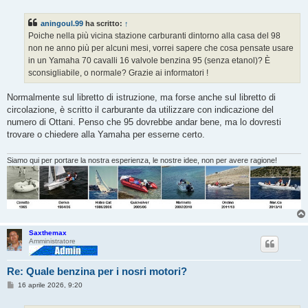
e
s
s
aningoul.99
ha scritto:
↑
a
g
Poiche nella più vicina stazione carburanti dintorno alla casa del 98
g
non ne anno più per alcuni mesi, vorrei sapere che cosa pensate usare
i
o
in un Yamaha 70 cavalli 16 valvole benzina 95 (senza etanol)? È
sconsigliabile, o normale? Grazie ai informatori !
Normalmente sul libretto di istruzione, ma forse anche sul libretto di
circolazione, è scritto il carburante da utilizzare con indicazione del
numero di Ottani. Penso che 95 dovrebbe andar bene, ma lo dovresti
trovare o chiedere alla Yamaha per esserne certo.
Siamo qui per portare la nostra esperienza, le nostre idee, non per avere ragione!
Saxthemax
Amministratore
Re: Quale benzina per i nosri motori?
M
16 aprile 2026, 9:20
e
s