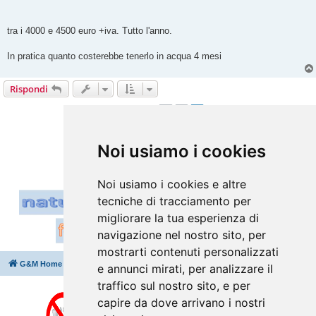
tra i 4000 e 4500 euro +iva. Tutto l'anno.
In pratica quanto costerebbe tenerlo in acqua 4 mesi
Rispondi
1
2
Precedente
20 messaggi
Vai a
Noi usiamo i cookies
Noi usiamo i cookies e altre
tecniche di tracciamento per
migliorare la tua esperienza di
navigazione nel nostro sito, per
mostrarti contenuti personalizzati
G&M Home
Indice
Cancella cookie
Tutti gli orari sono
UTC+02:00
e annunci mirati, per analizzare il
traffico sul nostro sito, e per
capire da dove arrivano i nostri