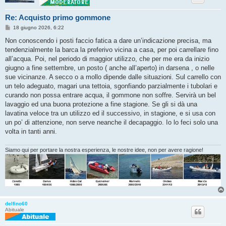
Re: Acquisto primo gommone
M
18 giugno 2026, 6:22
e
s
Non conoscendo i posti faccio fatica a dare un’indicazione precisa, ma
s
tendenzialmente la barca la preferivo vicina a casa, per poi carrellare fino
a
g
all’acqua. Poi, nel periodo di maggior utilizzo, che per me era da inizio
g
giugno a fine settembre, un posto ( anche all’aperto) in darsena , o nelle
i
o
sue vicinanze. A secco o a mollo dipende dalle situazioni. Sul carrello con
un telo adeguato, magari una tettoia, sgonfiando parzialmente i tubolari e
curando non possa entrare acqua, il gommone non soffre. Servirà un bel
lavaggio ed una buona protezione a fine stagione. Se gli si dà una
lavatina veloce tra un utilizzo ed il successivo, in stagione, e si usa con
un po’ di attenzione, non serve neanche il decapaggio. Io lo feci solo una
volta in tanti anni.
Siamo qui per portare la nostra esperienza, le nostre idee, non per avere ragione!
delfino60
Abituale