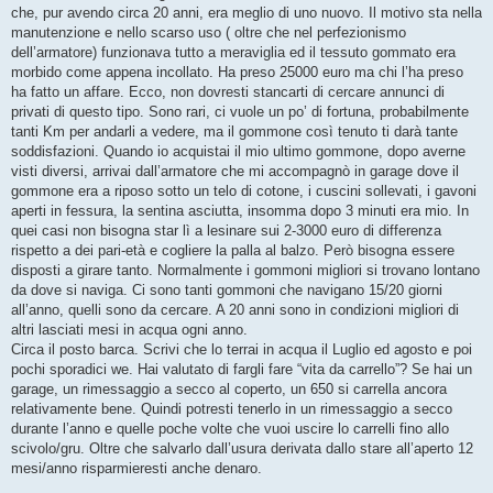
che, pur avendo circa 20 anni, era meglio di uno nuovo. Il motivo sta nella
manutenzione e nello scarso uso ( oltre che nel perfezionismo
dell’armatore) funzionava tutto a meraviglia ed il tessuto gommato era
morbido come appena incollato. Ha preso 25000 euro ma chi l’ha preso
ha fatto un affare. Ecco, non dovresti stancarti di cercare annunci di
privati di questo tipo. Sono rari, ci vuole un po’ di fortuna, probabilmente
tanti Km per andarli a vedere, ma il gommone così tenuto ti darà tante
soddisfazioni. Quando io acquistai il mio ultimo gommone, dopo averne
visti diversi, arrivai dall’armatore che mi accompagnò in garage dove il
gommone era a riposo sotto un telo di cotone, i cuscini sollevati, i gavoni
aperti in fessura, la sentina asciutta, insomma dopo 3 minuti era mio. In
quei casi non bisogna star lì a lesinare sui 2-3000 euro di differenza
rispetto a dei pari-età e cogliere la palla al balzo. Però bisogna essere
disposti a girare tanto. Normalmente i gommoni migliori si trovano lontano
da dove si naviga. Ci sono tanti gommoni che navigano 15/20 giorni
all’anno, quelli sono da cercare. A 20 anni sono in condizioni migliori di
altri lasciati mesi in acqua ogni anno.
Circa il posto barca. Scrivi che lo terrai in acqua il Luglio ed agosto e poi
pochi sporadici we. Hai valutato di fargli fare “vita da carrello”? Se hai un
garage, un rimessaggio a secco al coperto, un 650 si carrella ancora
relativamente bene. Quindi potresti tenerlo in un rimessaggio a secco
durante l’anno e quelle poche volte che vuoi uscire lo carrelli fino allo
scivolo/gru. Oltre che salvarlo dall’usura derivata dallo stare all’aperto 12
mesi/anno risparmieresti anche denaro.