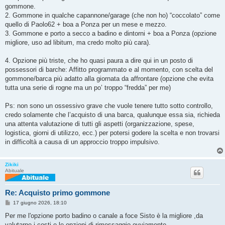
gommone.
2. Gommone in qualche capannone/garage (che non ho) “coccolato” come
quello di Paolo62 + boa a Ponza per un mese e mezzo.
3. Gommone e porto a secco a badino e dintorni + boa a Ponza (opzione
migliore, uso ad libitum, ma credo molto più cara).
4. Opzione più triste, che ho quasi paura a dire qui in un posto di
possessori di barche: Affitto programmato e al momento, con scelta del
gommone/barca più adatto alla giornata da affrontare (opzione che evita
tutta una serie di rogne ma un po’ troppo “fredda” per me)
Ps: non sono un ossessivo grave che vuole tenere tutto sotto controllo,
credo solamente che l’acquisto di una barca, qualunque essa sia, richieda
una attenta valutazione di tutti gli aspetti (organizzazione, spese,
logistica, giorni di utilizzo, ecc.) per potersi godere la scelta e non trovarsi
in difficoltà a causa di un approccio troppo impulsivo.
Zikiki
Abituale
Re: Acquisto primo gommone
M
17 giugno 2026, 18:10
e
s
Per me l'opzione porto badino o canale a foce Sisto è la migliore ,da
s
valutarne i costi e le opzioni di rimessaggio ovviamente.