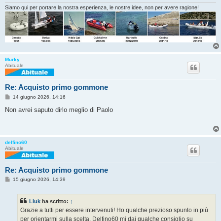
Siamo qui per portare la nostra esperienza, le nostre idee, non per avere ragione!
Murky
Abituale
Re: Acquisto primo gommone
M
14 giugno 2026, 14:16
e
s
Non avrei saputo dirlo meglio di Paolo
s
a
g
g
i
delfino60
o
Abituale
Re: Acquisto primo gommone
M
15 giugno 2026, 14:39
e
s
s
Liuk
ha scritto:
↑
a
g
Grazie a tutti per essere intervenuti! Ho qualche prezioso spunto in più
g
per orientarmi sulla scelta. Delfino60 mi dai qualche consiglio su
i