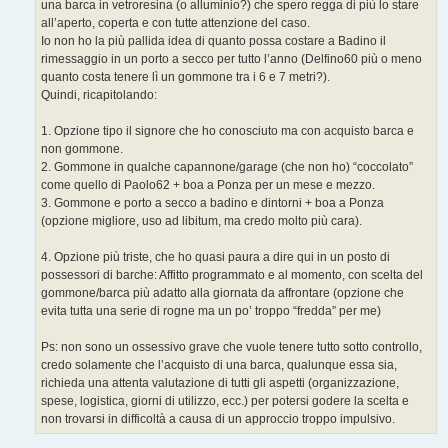
una barca in vetroresina (o alluminio?) che spero regga di più lo stare
all’aperto, coperta e con tutte attenzione del caso.
Io non ho la più pallida idea di quanto possa costare a Badino il
rimessaggio in un porto a secco per tutto l’anno (Delfino60 più o meno
quanto costa tenere lì un gommone tra i 6 e 7 metri?).
Quindi, ricapitolando:
1. Opzione tipo il signore che ho conosciuto ma con acquisto barca e
non gommone.
2. Gommone in qualche capannone/garage (che non ho) “coccolato”
come quello di Paolo62 + boa a Ponza per un mese e mezzo.
3. Gommone e porto a secco a badino e dintorni + boa a Ponza
(opzione migliore, uso ad libitum, ma credo molto più cara).
4. Opzione più triste, che ho quasi paura a dire qui in un posto di
possessori di barche: Affitto programmato e al momento, con scelta del
gommone/barca più adatto alla giornata da affrontare (opzione che
evita tutta una serie di rogne ma un po’ troppo “fredda” per me)
Ps: non sono un ossessivo grave che vuole tenere tutto sotto controllo,
credo solamente che l’acquisto di una barca, qualunque essa sia,
richieda una attenta valutazione di tutti gli aspetti (organizzazione,
spese, logistica, giorni di utilizzo, ecc.) per potersi godere la scelta e
non trovarsi in difficoltà a causa di un approccio troppo impulsivo.