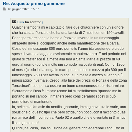
Re: Acquisto primo gommone
M
18 giugno 2026, 15:57
e
s
s
Liuk
ha scritto:
↑
a
g
Qualche tempo fa mi è capitato di fare due chiacchiere con un signore
g
che ha casa a Ponza e che ha una lancia di 7 metri con un 150 cavalli.
i
o
Per risparmiare tiene la barca a Ponza d’inverno in un rimessaggio
all’aperto dove si occupano anche della manutenzione della barca.
Costo del rimessaggio 800 euro per tutto l’anno (da aggiungere credo
spese di varo e alaggio e ovviamente manutenzione). E nel periodo nel
quale si trasferisce lì la mette alla boa a Santa Maria al prezzo di 40
euro al giorno (pontile molto più comodo ma costa di più). Quindi 1200
al mese (credo lui la tenga in mare per un mese e mezzo) più 800 per il
rimessaggio. 2600 per averla in acqua un mese e mezzo all’anno più
rimessaggio invernale. Credo, alla luce dei prezzi di Ponza e della zona
Terracina/Circeo possa essere un buon compromesso per risparmiare.
Sicuramente l’uso è limitato (come lui mi sottolineava “quando me la
portano su nel campo li rimane”) però considerando i costi si può
permettere di mantenerlo.
Io, nelle mie fantasie da neofita ignorante, immaginavo, tra le varie, una
soluzione di questo tipo che però stride, non poco, con il racconto quasi
romantico dell’incontro tra Paolo 62 e quello che è diventato in 3 minuti
il suo gommone!
Quindi, nel caso, una soluzione del genere richiederebbe l’acquisto di