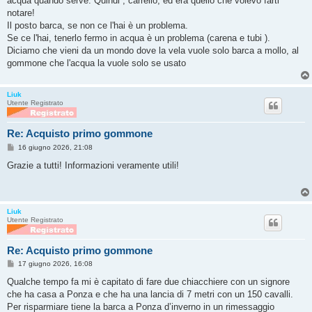
acqua quando serve. Quindi , carrello, ed era quello che volevo farti
a
g
notare!
g
Il posto barca, se non ce l'hai è un problema.
i
o
Se ce l'hai, tenerlo fermo in acqua è un problema (carena e tubi ).
Diciamo che vieni da un mondo dove la vela vuole solo barca a mollo, al
gommone che l'acqua la vuole solo se usato
Liuk
Utente Registrato
Re: Acquisto primo gommone
M
16 giugno 2026, 21:08
e
s
Grazie a tutti! Informazioni veramente utili!
s
a
g
g
i
Liuk
o
Utente Registrato
Re: Acquisto primo gommone
M
17 giugno 2026, 16:08
e
s
Qualche tempo fa mi è capitato di fare due chiacchiere con un signore
s
che ha casa a Ponza e che ha una lancia di 7 metri con un 150 cavalli.
a
g
Per risparmiare tiene la barca a Ponza d’inverno in un rimessaggio