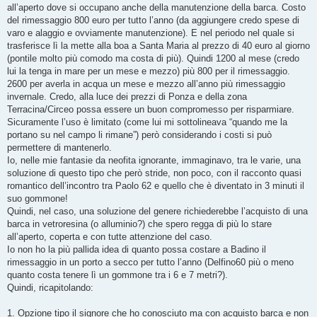
g
all’aperto dove si occupano anche della manutenzione della barca. Costo
i
o
del rimessaggio 800 euro per tutto l’anno (da aggiungere credo spese di
varo e alaggio e ovviamente manutenzione). E nel periodo nel quale si
trasferisce lì la mette alla boa a Santa Maria al prezzo di 40 euro al giorno
(pontile molto più comodo ma costa di più). Quindi 1200 al mese (credo
lui la tenga in mare per un mese e mezzo) più 800 per il rimessaggio.
2600 per averla in acqua un mese e mezzo all’anno più rimessaggio
invernale. Credo, alla luce dei prezzi di Ponza e della zona
Terracina/Circeo possa essere un buon compromesso per risparmiare.
Sicuramente l’uso è limitato (come lui mi sottolineava “quando me la
portano su nel campo li rimane”) però considerando i costi si può
permettere di mantenerlo.
Io, nelle mie fantasie da neofita ignorante, immaginavo, tra le varie, una
soluzione di questo tipo che però stride, non poco, con il racconto quasi
romantico dell’incontro tra Paolo 62 e quello che è diventato in 3 minuti il
suo gommone!
Quindi, nel caso, una soluzione del genere richiederebbe l’acquisto di una
barca in vetroresina (o alluminio?) che spero regga di più lo stare
all’aperto, coperta e con tutte attenzione del caso.
Io non ho la più pallida idea di quanto possa costare a Badino il
rimessaggio in un porto a secco per tutto l’anno (Delfino60 più o meno
quanto costa tenere lì un gommone tra i 6 e 7 metri?).
Quindi, ricapitolando:
1. Opzione tipo il signore che ho conosciuto ma con acquisto barca e non