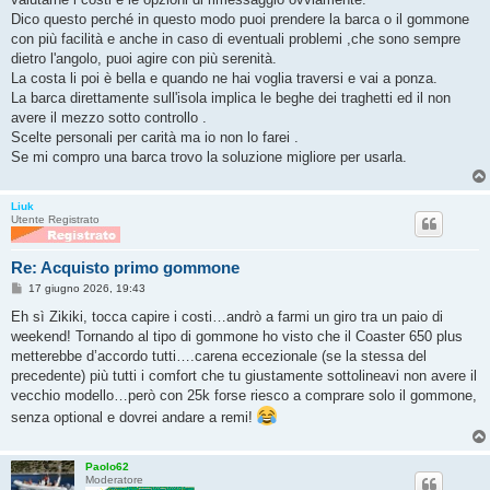
a
g
Dico questo perché in questo modo puoi prendere la barca o il gommone
g
con più facilità e anche in caso di eventuali problemi ,che sono sempre
i
o
dietro l'angolo, puoi agire con più serenità.
La costa li poi è bella e quando ne hai voglia traversi e vai a ponza.
La barca direttamente sull'isola implica le beghe dei traghetti ed il non
avere il mezzo sotto controllo .
Scelte personali per carità ma io non lo farei .
Se mi compro una barca trovo la soluzione migliore per usarla.
Liuk
Utente Registrato
Re: Acquisto primo gommone
M
17 giugno 2026, 19:43
e
s
Eh sì Zikiki, tocca capire i costi…andrò a farmi un giro tra un paio di
s
weekend! Tornando al tipo di gommone ho visto che il Coaster 650 plus
a
g
metterebbe d’accordo tutti….carena eccezionale (se la stessa del
g
precedente) più tutti i comfort che tu giustamente sottolineavi non avere il
i
o
vecchio modello…però con 25k forse riesco a comprare solo il gommone,
senza optional e dovrei andare a remi!
Paolo62
Moderatore