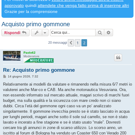
approvato
quindi
attendete che venga fatto prima di inserirne altri
Grazie per la comprensione
Acquisto primo gommone
Cerca
Ricerca avan
Rispondi
1
2
Precedente
20 messaggi
Paolo62
Moderatore
Re: Acquisto primo gommone
M
14 giugno 2026, 7:32
e
s
Relativamente ai modelli da valutare e rimanendo nella misura 6/7 metri io
s
valuterei anche Mar-co e CAB. Ma anche motonautica Vesuviana. Ora,
a
g
non essendo informato sul mercato attuale, magari scrivo di marchi fuori
g
budget, ma sulla qualità e la sicurezza con mare credo non ci siano
i
o
dubbi. Circa l’età del gommone ogni caso va un po’ analizzato
singolarmente. Il gommone invecchia presto se è stato lasciato in acqua
per lunghi periodi, magari anche sotto il sole sul carrello, se non è stato
lavato e incerato a fine stagione e se è stato usato “male”. Dovresti
cercare tra gli annunci in zone di scarso utilizzo. Lo scorso anno, un
iscritto al forum di Bologna ha venduto un Coaster 650 con Verado 200