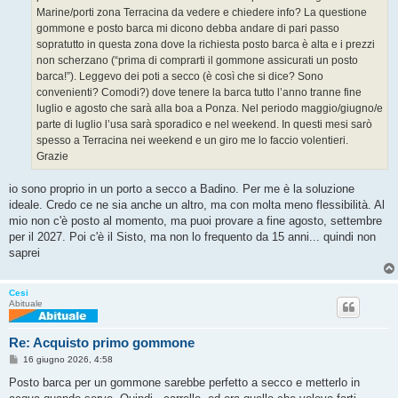
o
Marine/porti zona Terracina da vedere e chiedere info? La questione
gommone e posto barca mi dicono debba andare di pari passo
sopratutto in questa zona dove la richiesta posto barca è alta e i prezzi
non scherzano (“prima di comprarti il gommone assicurati un posto
barca!”). Leggevo dei poti a secco (è così che si dice? Sono
convenienti? Comodi?) dove tenere la barca tutto l’anno tranne fine
luglio e agosto che sarà alla boa a Ponza. Nel periodo maggio/giugno/e
parte di luglio l’usa sarà sporadico e nel weekend. In questi mesi sarò
spesso a Terracina nei weekend e un giro me lo faccio volentieri.
Grazie
io sono proprio in un porto a secco a Badino. Per me è la soluzione
ideale. Credo ce ne sia anche un altro, ma con molta meno flessibilità. Al
mio non c'è posto al momento, ma puoi provare a fine agosto, settembre
per il 2027. Poi c'è il Sisto, ma non lo frequento da 15 anni... quindi non
saprei
Cesi
Abituale
Re: Acquisto primo gommone
M
16 giugno 2026, 4:58
e
s
Posto barca per un gommone sarebbe perfetto a secco e metterlo in
s