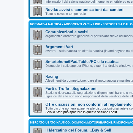
Informazioni dal salone nautico del momento e notizie su even
Novità: avvisi e comunicazioni dai cantieri
Tutte le news in tempo reale
NORMATIVA NAUTICA - ARGOMENTI VARI – LINK - FOTOGRAFIA DAL 
Comunicazioni e avvisi
argomenti a carattere generale di particolare rilievo od impor
Argomenti Vari
ovvero... sulla nautica ed oltre la nautica (in and beyond nauti
Smartphone/IPad/Tablet/PC e la nautica
Discussioni sulle app per iPhone, sistemi android e windows 
Racing
Allestimenti da competizione, gare di motonautica e manifesta
Furti e Truffe - Segnalazioni
Sezione riservata alla segnalazione di gommoni, barche e mot
I gestori del sito non sono responsabili della veridicità delle i
OT e discussioni non conformi al regolamento
Tutto ciò che non era attinente alle discussioni originarie 
Solo lo Staff può spostare in questa sezione i post
MERCATO USATO NAUTICO: GOMMONI/MOTORI/BARCHE/RIMORCHI/AC
Il Mercatino del Forum....Buy & Sell