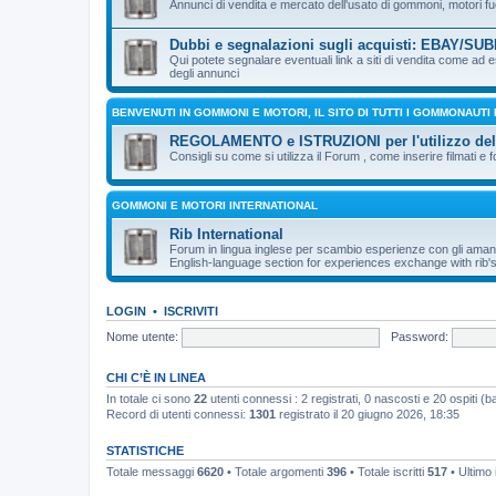
Annunci di vendita e mercato dell'usato di gommoni, motori fuo
Dubbi e segnalazioni sugli acquisti: EBAY/SUBI
Qui potete segnalare eventuali link a siti di vendita come ad
degli annunci
BENVENUTI IN GOMMONI E MOTORI, IL SITO DI TUTTI I GOMMONAUTI
REGOLAMENTO e ISTRUZIONI per l'utilizzo de
Consigli su come si utilizza il Forum , come inserire filmati e f
GOMMONI E MOTORI INTERNATIONAL
Rib International
Forum in lingua inglese per scambio esperienze con gli aman
English-language section for experiences exchange with rib's
LOGIN
•
ISCRIVITI
Nome utente:
Password:
CHI C’È IN LINEA
In totale ci sono
22
utenti connessi : 2 registrati, 0 nascosti e 20 ospiti (bas
Record di utenti connessi:
1301
registrato il 20 giugno 2026, 18:35
STATISTICHE
Totale messaggi
6620
• Totale argomenti
396
• Totale iscritti
517
• Ultimo 