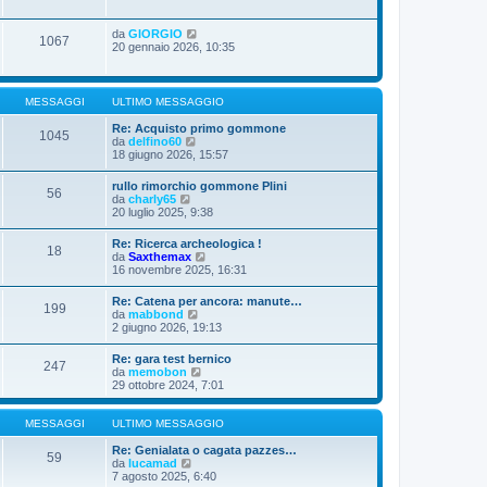
da
GIORGIO
1067
20 gennaio 2026, 10:35
MESSAGGI
ULTIMO MESSAGGIO
Re: Acquisto primo gommone
1045
V
da
delfino60
e
18 giugno 2026, 15:57
d
i
rullo rimorchio gommone Plini
56
u
V
da
charly65
l
e
20 luglio 2025, 9:38
t
d
i
i
Re: Ricerca archeologica !
m
18
u
V
da
Saxthemax
o
l
e
16 novembre 2025, 16:31
m
t
d
e
i
i
s
Re: Catena per ancora: manute…
m
199
u
s
V
da
mabbond
o
l
a
e
2 giugno 2026, 19:13
m
t
g
d
e
i
g
i
s
Re: gara test bernico
m
i
247
u
s
V
da
memobon
o
o
l
a
e
29 ottobre 2024, 7:01
m
t
g
d
e
i
g
i
s
m
i
u
MESSAGGI
ULTIMO MESSAGGIO
s
o
o
l
a
m
t
Re: Genialata o cagata pazzes…
g
59
e
V
i
da
lucamad
g
s
e
m
7 agosto 2025, 6:40
i
s