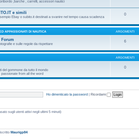
ribordo ,barche , carrelli, accessori nautici
TO.IT e simili
0
 esempio Ebay o subito.it destinati a svanire nel tempo causa scadenza
 ED APPASSIONATI DI NAUTICA
ARGOMENTI
l Forum
6
otografie e sulle regole da rispettare
ARGOMENTI
0
ti del gommone da tutto il mondo
 passionate from all the word
Ho dimenticato la password
|
Ricordami
ato sugli utenti attivi negli ultimi 5 minuti)
iscritto
Maurigp84