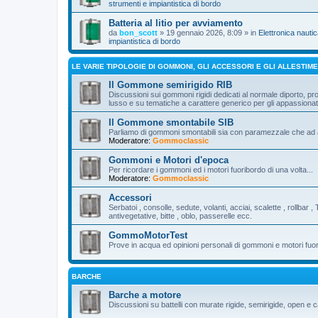
strumenti e impiantistica di bordo
Batteria al litio per avviamento
da
bon_scott
» 19 gennaio 2026, 8:09 » in
Elettronica nautic
impiantistica di bordo
LE VARIE TIPOLOGIE DI GOMMONI, GLI ACCESSORI E GLI ALLESTIME
Il Gommone semirigido RIB
Discussioni sui gommoni rigidi dedicati al normale diporto, pro
lusso e su tematiche a carattere generico per gli appassion
Il Gommone smontabile SIB
Parliamo di gommoni smontabili sia con paramezzale che ad al
Moderatore:
Gommoclassic
Gommoni e Motori d'epoca
Per ricordare i gommoni ed i motori fuoribordo di una volta...
Moderatore:
Gommoclassic
Accessori
Serbatoi , consolle, sedute, volanti, acciai, scalette , rollbar , 
antivegetative, bitte , oblo, passerelle ecc.
GommoMotorTest
Prove in acqua ed opinioni personali di gommoni e motori fuo
BARCHE
Barche a motore
Discussioni su battelli con murate rigide, semirigide, open e c