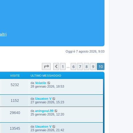
ltri
Oggi è 7 agosto 2026, 9:03
Pagina
10
di
10
1
6
7
8
9
10
Precedente
…
VISITE
ULTIMO MESSAGGIO
da
Volatile
5232
28 gennaio 2026, 18:53
da
Uauaton V
1152
27 gennaio 2026, 15:23
da
aningoul.99
29640
25 gennaio 2026, 12:20
da
Uauaton V
13545
23 gennaio 2026, 21:42