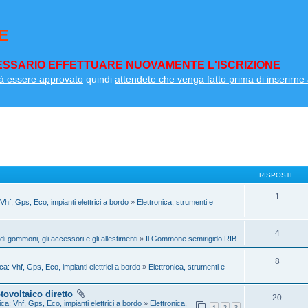
E
SSARIO EFFETTUARE NUOVAMENTE L'ISCRIZIONE
à essere approvato
quindi
attendete che venga fatto prima di inserirne a
RISPOSTE
1
 Vhf, Gps, Eco, impianti elettrici a bordo
»
Elettronica, strumenti e
4
 di gommoni, gli accessori e gli allestimenti
»
Il Gommone semirigido RIB
8
ca: Vhf, Gps, Eco, impianti elettrici a bordo
»
Elettronica, strumenti e
tovoltaico diretto
20
ica: Vhf, Gps, Eco, impianti elettrici a bordo
»
Elettronica,
1
2
3