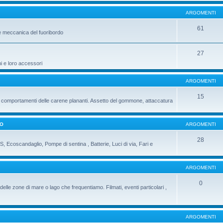
ARGOMENTI
61
e meccanica del fuoribordo
27
ni e loro accessori
ARGOMENTI
15
 i comportamenti delle carene plananti. Assetto del gommone, attaccatura
DO
ARGOMENTI
28
PS, Ecoscandaglio, Pompe di sentina , Batterie, Luci di via, Fari e
ARGOMENTI
0
delle zone di mare o lago che frequentiamo. Filmati, eventi particolari ,
ARGOMENTI