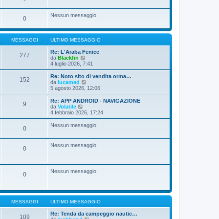
s
l
s
t
Nessun messaggio
a
i
0
g
m
g
o
i
m
o
MESSAGGI
ULTIMO MESSAGGIO
e
s
Re: L'Araba Fenice
s
277
V
da
Blackfin
a
e
4 luglio 2026, 7:41
g
d
g
i
i
Re: Noto sito di vendita orma…
152
u
V
o
da
lucamad
l
e
5 agosto 2026, 12:06
t
d
i
i
Re: APP ANDROID - NAVIGAZIONE
9
m
u
V
da
Volatile
o
l
e
4 febbraio 2026, 17:24
m
t
d
e
i
i
Nessun messaggio
s
0
m
u
s
o
l
a
m
t
Nessun messaggio
g
e
i
0
g
s
m
i
s
o
o
a
m
g
e
Nessun messaggio
0
g
s
i
s
o
a
g
g
MESSAGGI
ULTIMO MESSAGGIO
i
o
Re: Tenda da campeggio nautic…
109