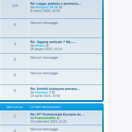
a
Re: Legge, patente o permessi…
g
114
V
da
aningoul 34 2A
g
e
8 marzo 2026, 16:50
i
d
o
i
u
Nessun messaggio
0
l
t
i
m
o
Re: Jigging verticale ? Ma...…
m
4
V
da
antaro
e
e
25 giugno 2023, 15:14
s
d
s
i
a
Nessun messaggio
0
u
g
l
g
t
i
i
o
Nessun messaggio
m
0
o
m
e
s
Re: Attività subaquea precauz…
6
s
V
da
Uauaton V
a
e
18 aprile 2024, 15:50
g
d
g
i
i
u
MESSAGGI
ULTIMO MESSAGGIO
o
l
t
Re: 47^ Gommonata Europea da …
2
i
V
da
Francomaffio
m
e
14 settembre 2023, 11:22
o
d
m
i
Nessun messaggio
0
e
u