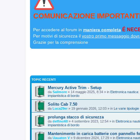
COMUNICAZIONE IMPORTANT
É NECE
Per accedere al forum in
maniera completa
Per motivi di sicurezza il
vostro primo messaggio dovr
Grazie per la comprensione
TOPIC RECENTI
Mercury Active Trim - Setup
da
Sailmore
» 14 maggio 2025, 8:34 » in
Elettronica nautica:
impiantistica di bordo
Solito Cab 7.50
da
Luca29er
» 19 gennaio 2026, 12:03 » in
Le varie tipologie
prolunga stacco di sicurezza
da
delfino60
» 4 settembre 2023, 12:54 » in
Elettronica nauti
impiantistica di bordo
Mantenimento in carica batterie con pannello fo
da
Uauaton V
» 9 dicembre 2024, 17:29 » in
Elettronica naut