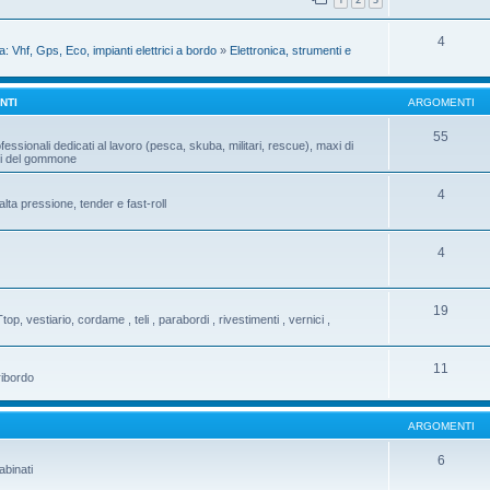
4
a: Vhf, Gps, Eco, impianti elettrici a bordo
»
Elettronica, strumenti e
NTI
ARGOMENTI
55
fessionali dedicati al lavoro (pesca, skuba, militari, rescue), maxi di
ati del gommone
4
ta pressione, tender e fast-roll
4
19
Ttop, vestiario, cordame , teli , parabordi , rivestimenti , vernici ,
11
ribordo
ARGOMENTI
6
abinati