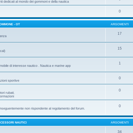
ti dedicati al mondo dei gommoni e della nautica
0
GOMMONE - OT
ARGOMENTI
17
tanza
15
cal)
1
mobile di interesse nautico . Nautica e marine app
0
zioni sportive
0
ori rubati.
nformazioni
0
e conseguentemente non rispondente al regolamento del forum.
CESSORI NAUTICI
ARGOMENTI
34