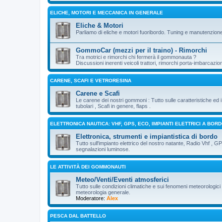
ELICHE, MOTORI E MECCANICA IN GENERALE
Eliche & Motori
Parliamo di eliche e motori fuoribordo. Tuning e manutenzion
GommoCar (mezzi per il traino) - Rimorchi
Tra motrici e rimorchi chi fermerà il gommonauta ?
Discussioni inerenti veicoli trattori, rimorchi porta-imbarcazio
CARENE, SCAFI E VETRORESINA
Carene e Scafi
Le carene dei nostri gommoni : Tutto sulle caratteristiche ed
tubolari , Scafi in genere, flaps .
ELETTRONICA NAUTICA: VHF, GPS, ECO, IMPIANTI ELETTRICI A BOR
Elettronica, strumenti e impiantistica di bordo
Tutto sull'impianto elettrico del nostro natante, Radio Vhf , G
segnalazioni luminose.
LE ATTIVITÀ DEI GOMMONAUTI
Meteo/Venti/Eventi atmosferici
Tutto sulle condizioni climatiche e sui fenomeni meteorologici 
meteorologia generale.
Moderatore:
Alex
PESCA DAL BATTELLO