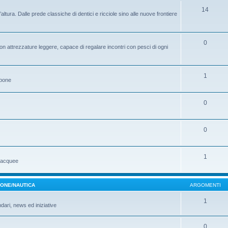
14
ltura. Dalle prede classiche di dentici e ricciole sino alle nuove frontiere
0
on attrezzature leggere, capace di regalare incontri con pesci di ogni
1
ppone
0
0
1
ubacquee
MONE/NAUTICA
ARGOMENTI
1
ndari, news ed iniziative
0