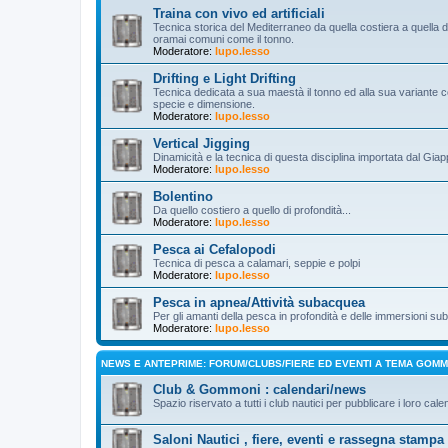
Traina con vivo ed artificiali
Tecnica storica del Mediterraneo da quella costiera a quella d’a
oramai comuni come il tonno.
Moderatore:
lupo.lesso
Drifting e Light Drifting
Tecnica dedicata a sua maestà il tonno ed alla sua variante c
specie e dimensione.
Moderatore:
lupo.lesso
Vertical Jigging
Dinamicità e la tecnica di questa disciplina importata dal Gia
Moderatore:
lupo.lesso
Bolentino
Da quello costiero a quello di profondità...
Moderatore:
lupo.lesso
Pesca ai Cefalopodi
Tecnica di pesca a calamari, seppie e polpi
Moderatore:
lupo.lesso
Pesca in apnea/Attività subacquea
Per gli amanti della pesca in profondità e delle immersioni s
Moderatore:
lupo.lesso
NEWS E ANTEPRIME: FORUM/CLUBS/FIERE ED EVENTI A TEMA GOM
Club & Gommoni : calendari/news
Spazio riservato a tutti i club nautici per pubblicare i loro cale
Saloni Nautici , fiere, eventi e rassegna stampa